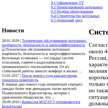
0.1 Оформление ТУ
0.2 Проектирование котельных
0.3 Подбор оборудования
0.4 Строительство котельных
0.5 Опросный лист
Новости
Сист
28.01.2026 |
Техническое обслуживание котельных:
Согласн
надёжность, безопасность и энергоэффективность
около 4
России,
Котельные установки — это сердце систем
отопления, горячего водоснабжения и
характе
промышленного теплоснабжения. От их
молния 
стабильной работы зависит комфорт в жилых ...
12.01.2017 |
После нового года красногорцам
коротко
пришлось померзнуть
только 
В первые дни нового года неприятный сюрприз
ожидал более чем двенадцать тысяч жителей
но такж
Подмосковного Красногорска, которые с
ситуаци
удивлением обнаружили, что ...
28.09.2016 |
Комиссия МАГАТЭ отправляется в
должны 
Белоруссию