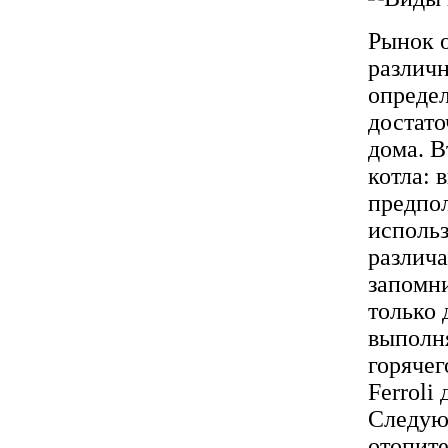
Рынок 
различн
опреде
достато
дома. В
котла: 
предпол
использ
различа
запомни
только 
выполн
горячег
Ferroli
Следую
отопите