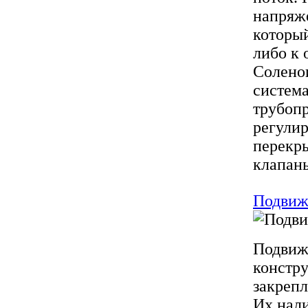
напряже
который
либо к 
Солено
система
трубоп
регулир
перекр
клапаны
Подвиж
Подвиж
констр
закреп
Их нали