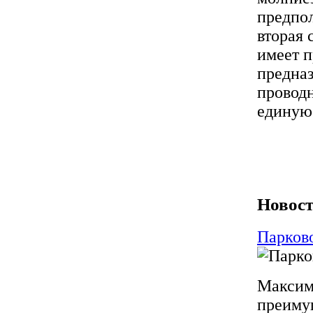
предпол
вторая 
имеет п
предназ
проводн
единую
Новост
Парков
Максиму
преимущ