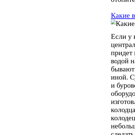
Какие 
Если у 
централ
придет 
водой н
бывают 
иной. С
и буров
оборудо
изготов
колодц
колодец
неболь
сделать