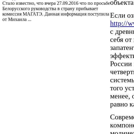
объекта
Стало известно, что вчера 27.09.2016 что по просьбе
Белорусского руководства в страну прибывает
комиссия МАГАТЭ. Данная информация поступила
Если оз
от Михаила ...
http://w
с древн
себя от
запатен
эффект
России
четверт
системы
того ус
менее, 
равно к
Совреме
компон
молние