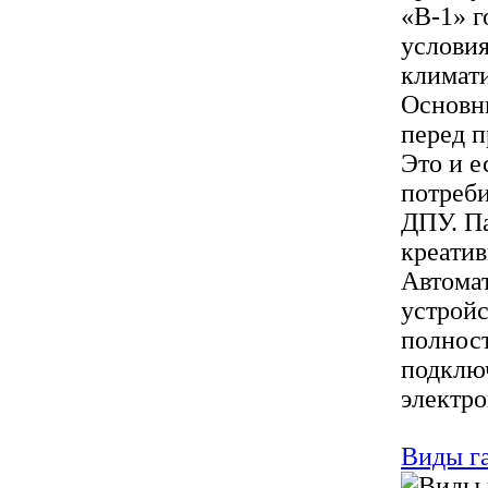
«В-1» 
условия
климат
Основны
перед 
Это и е
потреби
ДПУ. П
креатив
Автома
устройс
полнос
подключ
электро
Виды га