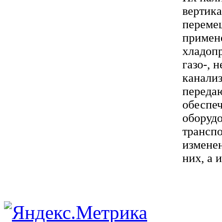
вертика
переме
примен
хладопр
газо-, 
канали
передаю
обеспеч
оборудо
трансп
изменен
них, а 