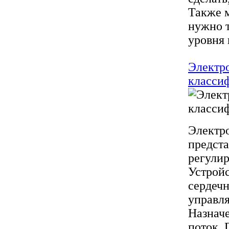
Также м
нужно т
уровня 
Электр
класси
Электр
предст
регулир
Устройс
сердечн
управля
Назначе
поток. 