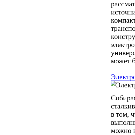
рассмат
источни
компакт
трансп
констру
электро
универс
может б
Электро
Собирая
сталкив
в том, 
выполни
можно в