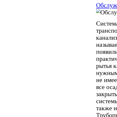
Обслуж
Система
транспо
канализ
называе
появили
практи
рытья к
нужным
не имее
все оса
закрыты
системы
также н
Трубопр