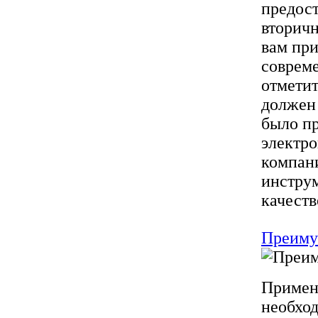
предост
вторичн
вам при
соврем
отметит
должен 
было пр
электро
компани
инструм
качеств
Преиму
Примен
необхо