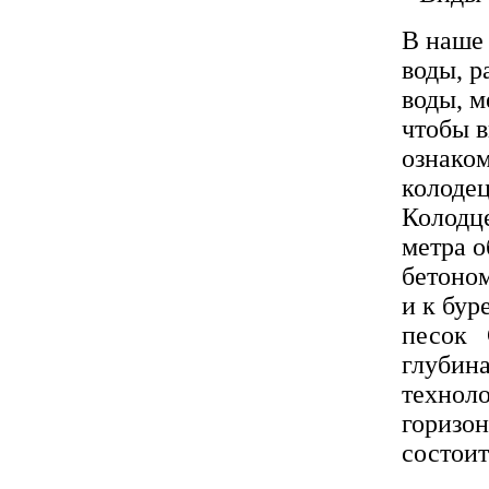
В наше 
воды, р
воды, м
чтобы 
ознако
колоде
Колодце
метра 
бетоно
и к бу
песок 
глубина
технол
горизон
состоит