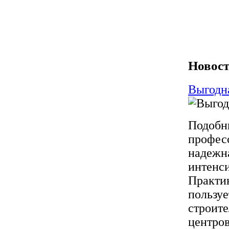
Новост
Выгодна
Подобны
професс
надежн
интенси
Практик
пользу
строите
центров