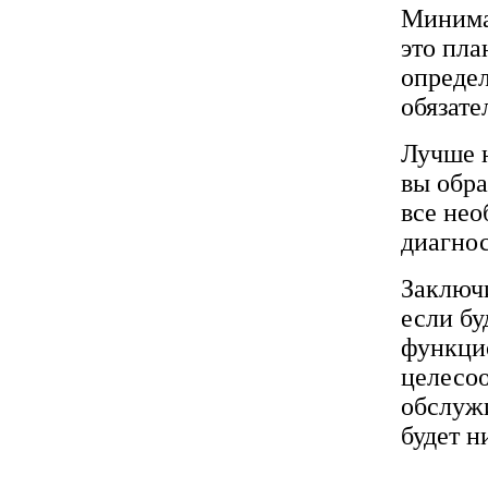
Минима
это пла
определ
обязате
Лучше н
вы обра
все нео
диагнос
Заключи
если бу
функци
целесоо
обслужи
будет н