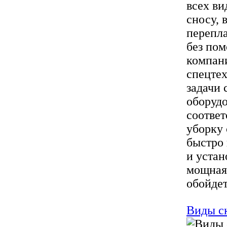
всех ви
сносу, 
перепл
без по
компан
спецте
задачи 
оборудо
соотве
уборку 
быстро 
и устан
мощная 
обойдет
Виды с