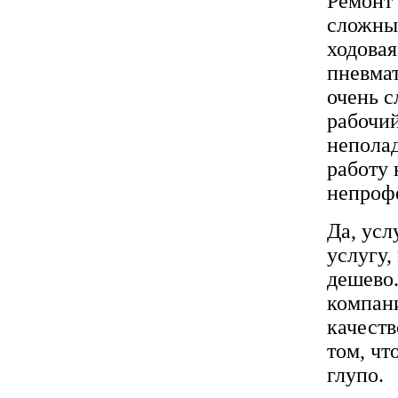
Ремонт 
сложны
ходовая
пневмат
очень 
рабочий
неполад
работу 
непроф
Да, усл
услугу,
дешево.
компани
качеств
том, чт
глупо.