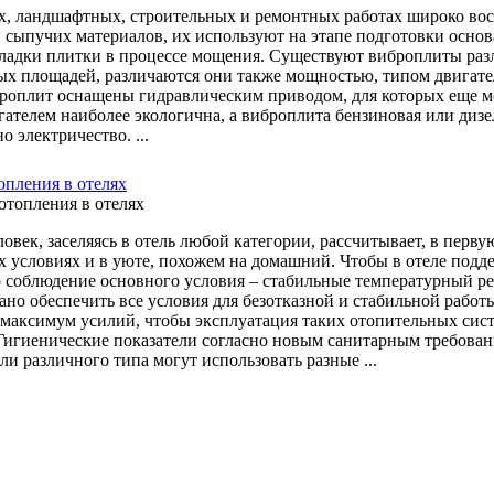
, ландшафтных, строительных и ремонтных работах широко вос
 сыпучих материалов, их используют на этапе подготовки основа
ладки плитки в процессе мощения. Существуют виброплиты разл
ых площадей, различаются они также мощностью, типом двигате
роплит оснащены гидравлическим приводом, для которых еще м
гателем наиболее экологична, а виброплита бензиновая или дизел
о электричество. ...
опления в отелях
овек, заселяясь в отель любой категории, рассчитывает, в перв
 условиях и в уюте, похожем на домашний. Чтобы в отеле под
 соблюдение основного условия – стабильные температурный реж
зано обеспечить все условия для безотказной и стабильной рабо
максимум усилий, чтобы эксплуатация таких отопительных систе
Гигиенические показатели согласно новым санитарным требова
ли различного типа могут использовать разные ...