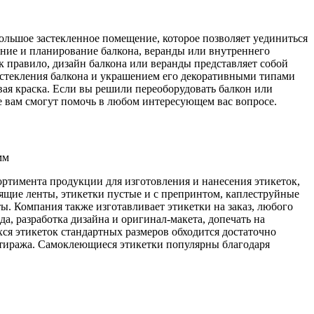
ольшое застекленное помещение, которое позволяет уединиться
ание и планирование балкона, веранды или внутреннего
к правило, дизайн балкона или веранды представляет собой
остекления балкона и украшением его декоративными типами
овая краска. Если вы решили переоборудовать балкон или
де вам смогут помочь в любом интересующем вас вопросе.
ртимента продукции для изготовления и нанесения этикеток,
сящие ленты, этикетки пустые и с препринтом, каплеструйные
ы. Компания также изготавливает этикетки на заказ, любого
а, разработка дизайна и оригинал-макета, допечать на
ся этикеток стандартных размеров обходится достаточно
т тиража. Самоклеющиеся этикетки популярны благодаря