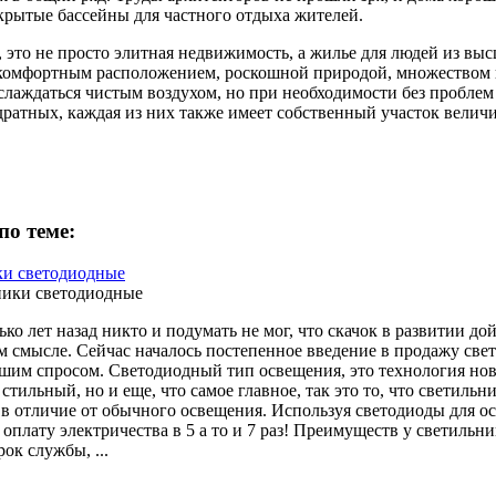
крытые бассейны для частного отдыха жителей.
, это не просто элитная недвижимость, а жилье для людей из в
комфортным расположением, роскошной природой, множеством в
слаждаться чистым воздухом, но при необходимости без проблем
дратных, каждая из них также имеет собственный участок величи
по теме:
ки светодиодные
ко лет назад никто и подумать не мог, что скачок в развитии дой
м смысле. Сейчас началось постепенное введение в продажу све
шим спросом. Светодиодный тип освещения, это технология новог
 стильный, но и еще, что самое главное, так это то, что светил
 в отличие от обычного освещения. Используя светодиоды для 
 оплату электричества в 5 а то и 7 раз! Преимуществ у светильн
рок службы, ...