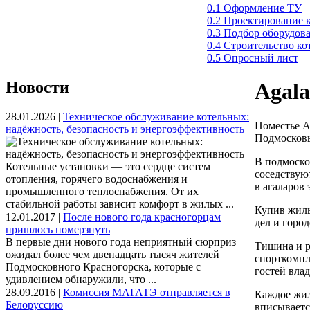
0.1 Оформление ТУ
0.2 Проектирование 
0.3 Подбор оборудов
0.4 Строительство к
0.5 Опросный лист
Новости
Agala
28.01.2026 |
Техническое обслуживание котельных:
Поместье Ag
надёжность, безопасность и энергоэффективность
Подмосковья
В подмоско
Котельные установки — это сердце систем
соседствую
отопления, горячего водоснабжения и
в агаларов
промышленного теплоснабжения. От их
стабильной работы зависит комфорт в жилых ...
Купив жиль
12.01.2017 |
После нового года красногорцам
дел и город
пришлось померзнуть
В первые дни нового года неприятный сюрприз
Тишина и р
ожидал более чем двенадцать тысяч жителей
спорткомпл
Подмосковного Красногорска, которые с
гостей вла
удивлением обнаружили, что ...
28.09.2016 |
Комиссия МАГАТЭ отправляется в
Каждое жил
Белоруссию
вписываетс