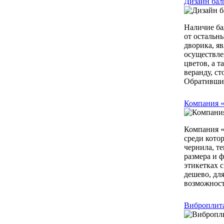
Дизайн бал
Наличие ба
от остальн
дворика, я
осуществле
цветов, а 
веранду, с
Обратившис
Компания «
Компания «
среди кото
чернила, т
размера и 
этикетках 
дешево, дл
возможност
Виброплита