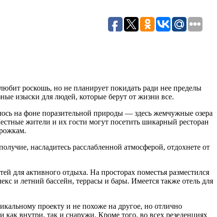
о любит роскошь, но не планирует покидать ради нее пределы
зные изыски для людей, которые берут от жизни все.
лось на фоне поразительной природы — здесь жемчужные озера
Местные жители и их гости могут посетить шикарный ресторан
орожкам.
получие, насладитесь расслабленной атмосферой, отдохнете от
ей для активного отдыха. На просторах поместья разместился
кс и летний бассейн, террасы и бары. Имеется также отель для
икальному проекту и не похоже на другое, но отлично
 как внутри, так и снаружи. Кроме того, во всех резеденциях