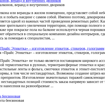
конов, веранд и внутренних двориков
лкона или веранды в жилом помещении, представляет собой неб
ых и побыть наедине с самим собой. Именно поэтому, декориров
вляется одной из важных частей проведения ремонтных работ. Ка
ние зрительного увеличения территории, при помощи полного 
также при покраске пола на балконе используется черная порошк
тоит обратиться в специальную компанию дизайна интерьеров, г
ь за помощью к специалистам, ...
Прайс Этикетка» – изготовление этикеток, стикеров, голограмм
Прайс Этикетка» не только является поставщиком широкого ассо
рой термоэтикетки в рулонах, термотрансферные этикетки и кра
екстильные ленты и фольга, смотчики этикеток и этикет-пистолет
формы, в том числе нестандартных. Возможны создание штрих-код
с препринтом. Изготовление значительных тиражей самоклеющих
я нестандартных позиций стоимость заказа напрямую зависит о
и нанесения на разнообразные ...
 бензиновая