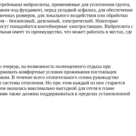
требованы виброплиты, применяемые для уплотнения грунта,
ния под фундамент, перед укладкой асфальта, для обеспечения
ичных размеров, для локального воздействия или обработки
ля – бензиновый, дизельный, электрический. Некоторые
огут понадобится контейнерные электростанции. Виброплита с
ьная имеет то преимущество, что может работать в местах, где
ую очередь, на возможность полноценного отдыха при
держивать комфортные условия проживания постояльцев
им. В течение всего отопительного сезона руководство
ты системы отопления. Но при этом каждый из них старается
м оказалась максимально выгодной для отеля в плане
ниям также должны поддерживаться в пределах установленной