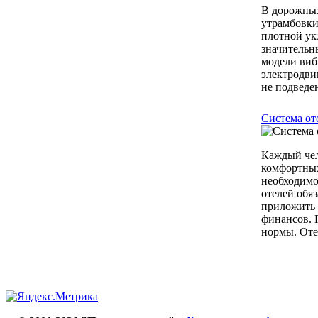
В дорожных
утрамбовки
плотной ук
значительн
модели виб
электродви
не подведен
Система от
Каждый чел
комфортных
необходимо
отелей обя
приложить 
финансов. 
нормы. Оте