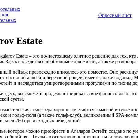
котельных
ания
Опросный лист
отельных
rov Estate
alarov Estate – это по-настоящему элитное решение для тех, кт
. Здесь вас ждет все необходимое для жизни, а также разнообра
вный пейзаж превосходно вписалось это поместье. Оно раскину
т с сосновой аллеей и березовой рощей, имеется даже водопад. 
 эстейт и насладиться умиротворенными прогулками по тихим д
е здесь, вы сможете продемонстрировать свое финансовое благо
ской суеты.
омантическая атмосфера хорошо сочетаются с массой возможност
екс и гольф-поля (а также гольф-клуб), великолепный SPA-компле
дельцев 260 превосходных резеденций.
ье, которое можно приобрести в Агаларов Эстейт, создано по ун
я в общий ряд. Труды архитекторов не прошли зря, и дома хороши