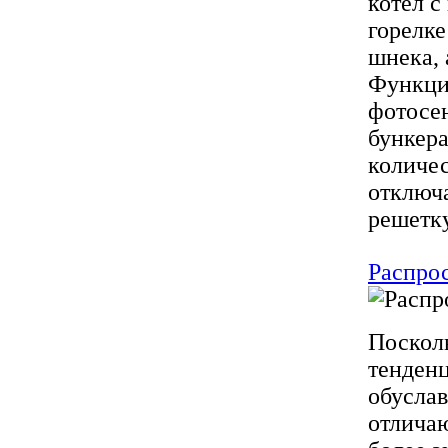
котел с
горелке
шнека, 
Функци
фотосе
бункера
количе
отключ
решетку
Распро
Посколь
тенденц
обуслав
отлича