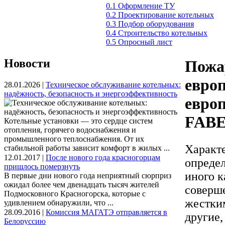
0.1 Оформление ТУ
0.2 Проектирование котельных
0.3 Подбор оборудования
0.4 Строительство котельных
0.5 Опросный лист
Новости
Пожа
европ
28.01.2026 |
Техническое обслуживание котельных:
надёжность, безопасность и энергоэффективность
европ
FAB
Котельные установки — это сердце систем
отопления, горячего водоснабжения и
промышленного теплоснабжения. От их
Характе
стабильной работы зависит комфорт в жилых ...
12.01.2017 |
После нового года красногорцам
опреде
пришлось померзнуть
иного к
В первые дни нового года неприятный сюрприз
ожидал более чем двенадцать тысяч жителей
соверше
Подмосковного Красногорска, которые с
жестким
удивлением обнаружили, что ...
28.09.2016 |
Комиссия МАГАТЭ отправляется в
другие,
Белоруссию