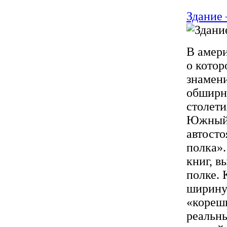
Здание 
В амери
о котор
знамени
обширны
столети
Южный 
автост
полка»
книг, в
полке. 
ширину,
«корешк
реальны