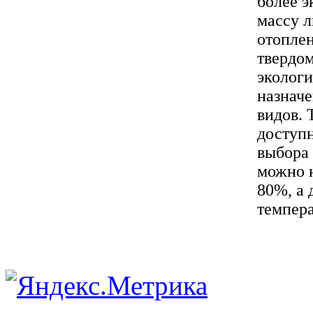
более э
массу л
отоплен
твердом
экологи
назнач
видов. 
доступн
выбора 
можно 
80%, а 
темпера