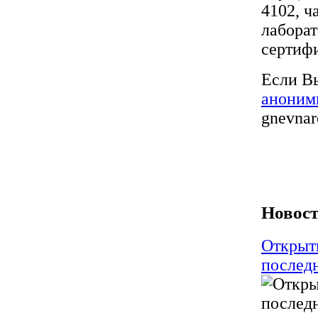
4102, ч
лабора
сертифи
Если Вы
аноним
gnevnar
Новост
Открыти
последн