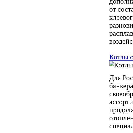
дополни
от сост
клеевог
разнови
распла
воздейст
Котлы о
Для Ро
банкера
своеобр
ассорт
продолж
отоплен
специал