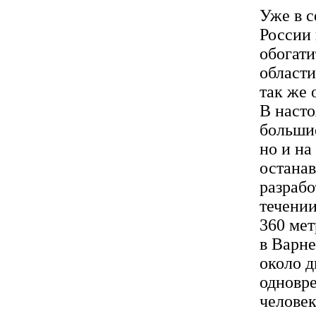
Уже в с
России 
обогати
области
так же 
В наст
большие
но и на
остана
разраб
течении
360 мет
в Варне
около д
одновре
человек