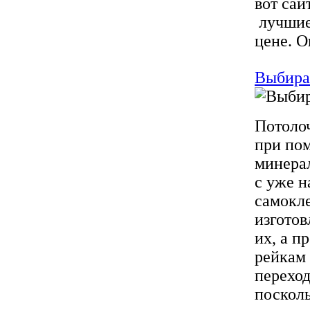
вот сай
лучшие
цене. О
Выбира
Потоло
при по
минера
с уже н
самокл
изготов
их, а п
рейкам 
переход
посколь