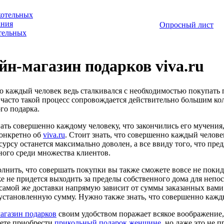
котельных
ания
Опросный лист
отельных
н-магазин подарков viva.ru
 каждый человек ведь сталкивался с необходимостью покупать п
 часто такой процесс сопровождается действительно большим ко
го подарка.
нать совершенно каждому человеку, что закончились его мучения,
конкретно об
viva.ru
. Стоит знать, что совершенно каждый челов
сурсу останется максимально доволен, а все ввиду того, что пр
ного среди множества клиентов.
лнить, что совершать покупки вы также сможете вовсе не покида
же не придется выходить за пределы собственного дома для непос
самой же доставки напрямую зависит от суммы заказанных вами
установленную сумму. Нужно также знать, что совершенно кажд
агазин подарков
своим удобством поражает всякое воображение,
ете приобрести
прикольный подарок женщине
, но даже это не 