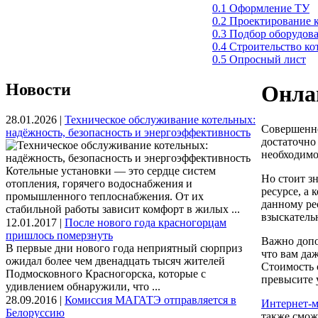
0.1 Оформление ТУ
0.2 Проектирование 
0.3 Подбор оборудов
0.4 Строительство к
0.5 Опросный лист
Новости
Онлай
28.01.2026 |
Техническое обслуживание котельных:
Совершенно
надёжность, безопасность и энергоэффективность
достаточно
необходимо
Котельные установки — это сердце систем
Но стоит з
отопления, горячего водоснабжения и
ресурсе, а 
промышленного теплоснабжения. От их
данному ре
стабильной работы зависит комфорт в жилых ...
взыскатель
12.01.2017 |
После нового года красногорцам
пришлось померзнуть
Важно допо
В первые дни нового года неприятный сюрприз
что вам да
ожидал более чем двенадцать тысяч жителей
Стоимость 
Подмосковного Красногорска, которые с
превысите 
удивлением обнаружили, что ...
28.09.2016 |
Комиссия МАГАТЭ отправляется в
Интернет-м
Белоруссию
также смож