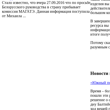
Стало известно, что вчера 27.09.2016 что по просьбе
изделия вы 
Белорусского руководства в страну прибывает
действитель
комиссия МАГАТЭ. Данная информация поступила
большом ко
от Михаила ...
В завершен
ресурса вы
информации
итоге получ
Потому ска
разумным с
Новости 
«Южный пот
Время – бол
пошли эти 
решение о 
дну Балтийс
ход вещей 