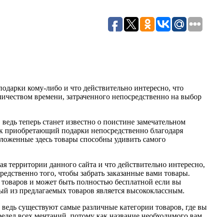
одарки кому-либо и что действительно интересно, что
личеством времени, затраченного непосредственно на выбор
 ведь теперь станет известно о поистине замечательном
ек приобретающий подарки непосредственно благодаря
едложенные здесь товары способны удивить самого
я территории данного сайта и что действительно интересно,
редственно того, чтобы забрать заказанные вами товары.
 товаров и может быть полностью бесплатной если вы
ый из предлагаемых товаров является высококлассным.
 ведь существуют самые различные категории товаров, где вы
предел всех мечтаний, потому как название необходимого вам