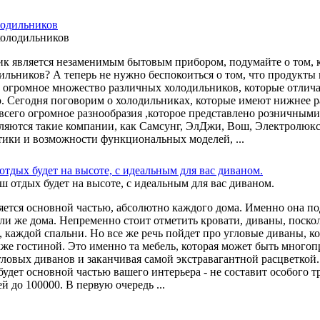
лодильников
к является незаменимым бытовым прибором, подумайте о том, к
ильников? А теперь не нужно беспокоиться о том, что продукты
 огромное множество различных холодильников, которые отлича
. Сегодня поговорим о холодильниках, которые имеют нижнее ра
 всего огромное разнообразия ,которое представлено розничны
вляются такие компании, как Самсунг, ЭлДжи, Вош, Электролю
тики и возможности функциональных моделей, ...
отдых будет на высоте, с идеальным для вас диваном.
яется основной частью, абсолютно каждого дома. Именно она по
ли же дома. Непременно стоит отметить кровати, диваны, поско
 каждой спальни. Но все же речь пойдет про угловые диваны, ко
акже гостиной. Это именно та мебель, которая может быть мног
гловых диванов и заканчивая самой экстравагантной расцветкой.
 будет основной частью вашего интерьера - не составит особого 
й до 100000. В первую очередь ...