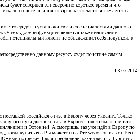
иска будет совершен за невероятно короткое время и что
искали и вовсе не иной товар, как это часто встречается на
ом, что средства установки связи со специалистами данного
и. Очень удобной функцией является также написание
чтобы потенциальный клиент не обнадеживал себя покупкой, в
 непосредственно данному ресурсу будет поистине самым
03.05.2014
с поставкой российского газа в Европу через Украину. Только
я другого пути доставки газа в Европу. Только было принято
инляндией и Эстонией. А смотришь, газ уже идёт в Европу по
д, тогда купить его Вы можете на сайте www.jeremias.ru. Весь
с «Южный потоком». Были преодолены разногласия с Турцией,