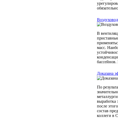
урегулиров
обязательно 
Воздуховод
В вентиляц
приставные
применятьс
масс. Наиб
устойчивос
конденсаци
бассейнов.
Доказана э
По результ
значительн
металлурги
выработка 
после этог
состав пре
коллеги в 