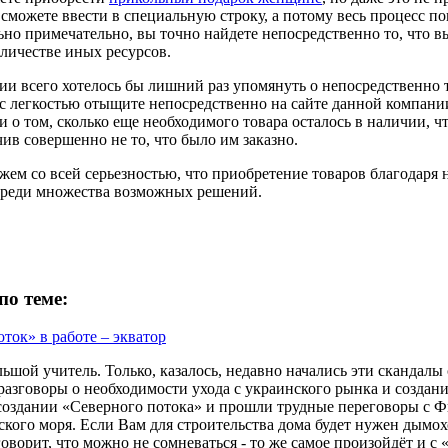
сможете ввести в специальную строку, а потому весь процесс по
но примечательно, вы точно найдете непосредственно то, что вы 
личестве иных ресурсов.
ии всего хотелось бы лишний раз упомянуть о непосредственно т
 с легкостью отыщите непосредственно на сайте данной компани
 о том, сколько еще необходимого товара осталось в наличии, 
ив совершенно не то, что было им заказно.
жем со всей серьезностью, что приобретение товаров благодаря
реди множества возможных решений.
по теме:
ок» в работе – экватор
ьшой учитель. Только, казалось, недавно начались эти скандалы 
разговоры о необходимости ухода с украинского рынка и создани
создании «Северного потока» и прошли трудные переговоры с Ф
кого моря. Если Вам для строительства дома будет нужен дымохо
говорит, что можно не сомневаться - то же самое произойдёт и 