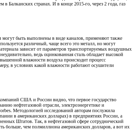
Балканских странах. И в конце 2015-го, через 2 года, газ
и могут быть выполнены в виде каналов, применяют также
ользуется различный, чаще всего это металл, но могут
материала зависит от параметров транспортируемых воздушных
неудивительно, ведь оцинкованная сталь обладает высокой
повышенной влажности воздуха происходит процесс
меру, в условиях какой влажности работают осушители
компаний США и России видно, что первое государство
анию нефтегазовой отрасли, электроэнергетике и
orbes. Методологией исследований авторам послужила
мпании в американских долларах) в предприятиях России, а
ненных Штатов. Так, в нефтегазовой сфере сотруднический
ть больше, чем полмиллиона американских долларов, а вот их