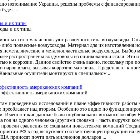
ано непонимание Украины, решены проблемы с финансированием в 
будет ...
ы и их типы
ионных системах используют различного типа воздуховоды. Он
 либо подвесные воздуховоды. Материал для их изготовления исп
я неметаллические и металлопластиковые воздуховоды. Выбор 
олее распространены воздуховоды из оцинкованной стали. Это и 
тью к коррозии. Данное свойство очень важно, поскольку при 
и паров влаги, вызывая коррозию материала. Представьте, к при
 Канальные осушители монтируют в специальном ...
ффективность американских компаний
атам проведенных исследований в плане эффективности работы 
о преобладает над вторым. Особенно это видно по функциониров
и. Именно такие данные были опубликованы восьмого октября F
за год на одного человека (другими словами – часть выручки ко
о провели сравнения со сходными показателями компаний Соеди
дприятий РФ в год выпускают соответствующей продукции на чу
США приносят почти пять миллионов долларов ...