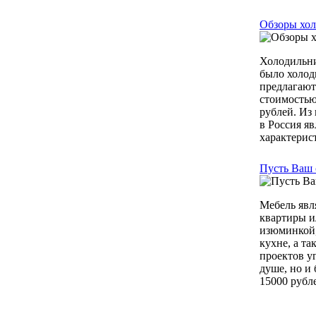
Обзоры хо
Холодильни
было холод
предлагают
стоимостью
рублей. Из
в Россия я
характерис
Пусть Ваш 
Мебель явл
квартиры и
изюминкой,
кухне, а т
проектов у
душе, но и
15000 рубле