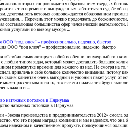
ая жизнь которых сопровождается образованием твердых бытовы
роительство и ремонт и вынужденным заботиться о судьбе обра
ям, деятельность которых сопровождается образованием промы
уживания… Перечень этот можно продолжать до бесконечности, 
ая составляющая большинства сфер человеческой деятельности. 
оими услугами по вывозу мусора ...
я ООО “под ключ” – профессионально, надежно, быстро
я «Семби» символизирует собой особенно популярный тип комп
я с любым типом задач, который может доставлять большое коли
нном промежутке времени для каждого из нас. Не смотря на то, 
 успела привлечь к себе большое количество внимания, потому ка
ть своим клиентам очень выгодный и удобный пакет услуг, от кот
е может рассчитывать на то, что все его пожелания будут выпо
чень важно и ...
во натяжных потолков в Пярнумаа
и «Звезда производства и предпринимательства 2012» смогла од
вестно, что это первая награда компании и мы надеемся, что она
своем надежном и качественном продукте, пользующимся большим