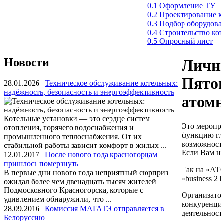
0.1 Оформление ТУ
0.2 Проектирование 
0.3 Подбор оборудов
0.4 Строительство к
0.5 Опросный лист
Новости
Личны
Пято
28.01.2026 |
Техническое обслуживание котельных:
надёжность, безопасность и энергоэффективность
атом
Котельные установки — это сердце систем
Это меропр
отопления, горячего водоснабжения и
функцию гл
промышленного теплоснабжения. От их
возможност
стабильной работы зависит комфорт в жилых ...
Если Вам 
12.01.2017 |
После нового года красногорцам
пришлось померзнуть
Так на «АТ
В первые дни нового года неприятный сюрприз
«business 2
ожидал более чем двенадцать тысяч жителей
Подмосковного Красногорска, которые с
Организато
удивлением обнаружили, что ...
конкуренци
28.09.2016 |
Комиссия МАГАТЭ отправляется в
деятельнос
Белоруссию