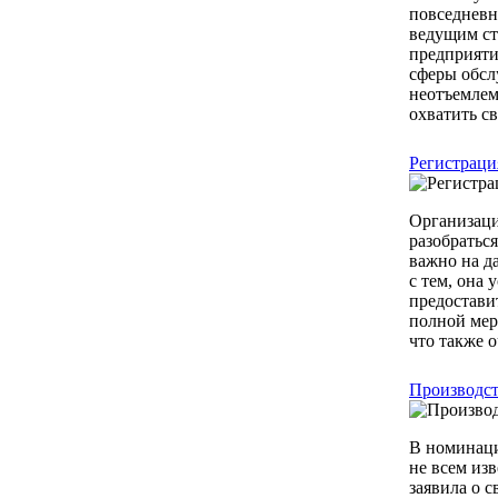
повседневн
ведущим ст
предприяти
сферы обсл
неотъемлем
охватить св
Регистраци
Организаци
разобратьс
важно на да
с тем, она
предостави
полной мер
что также о
Производст
В номинаци
не всем из
заявила о 