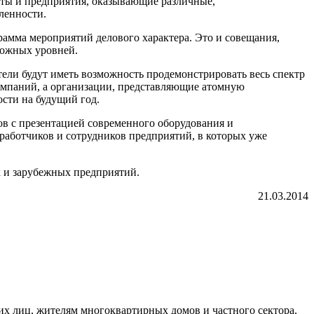
аты и предприятия, оказывающие различные,
ленности.
грамма мероприятий делового характера. Это и совещания,
можных уровней.
тели будут иметь возможность продемонстрировать весь спектр
компаний, а организации, представляющие атомную
сти на будущий год.
ов с презентацией современного оборудования и
работчиков и сотрудников предприятий, в которых уже
х и зарубежных предприятий.
21.03.2014
х лиц, жителям многоквартирных домов и частного сектора,