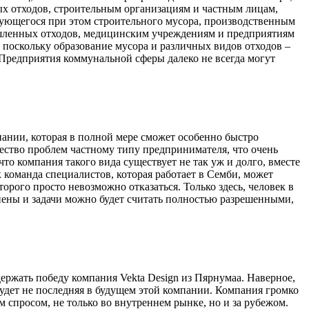
х отходов, строительным организациям и частным лицам,
зующегося при этом строительного мусора, производственным
шленных отходов, медицинским учреждениям и предприятиям
поскольку образование мусора и различных видов отходов –
Предприятия коммунальной сферы далеко не всегда могут
ании, которая в полной мере сможет особенно быстро
чество проблем частному типу предпринимателя, что очень
что компания такого вида существует не так уж и долго, вместе
к команда специалистов, которая работает в Семби, может
орого просто невозможно отказаться. Только здесь, человек в
лнены и задачи можно будет считать полностью разрешенными,
ержать победу компания Vekta Design из Пярнумаа. Наверное,
 будет не последняя в будущем этой компании. Компания громко
 спросом, не только во внутреннем рынке, но и за рубежом.