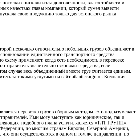
 потолки снискали из-за долговечности, влагостойкости и
тных качествах главы компании, который сумел вывести
пускала свою продукцию только для эстонского рынка
которой несколько относительно небольших грузов объединяют в
спользовании единственного транспортного средства
ю схему применяют, когда есть необходимость в перевозке
зоотправитель значительно сэкономит средства, если
том случае весь объединенный вместе груз считается единым.
тесь за такими услугами на сайт atlanticcargo.ru. Компания
 является перевозка грузов сборным методом. Это подразумевает
тправителей. Ими могу выступать как юридические, так и
авляющих подобного плана услуги, является «ТЛТ ГРУПП»,
й Федерации, по многим странам Европы, Северной Америки,
о, что они осуществляются в одном и том же направлении, но