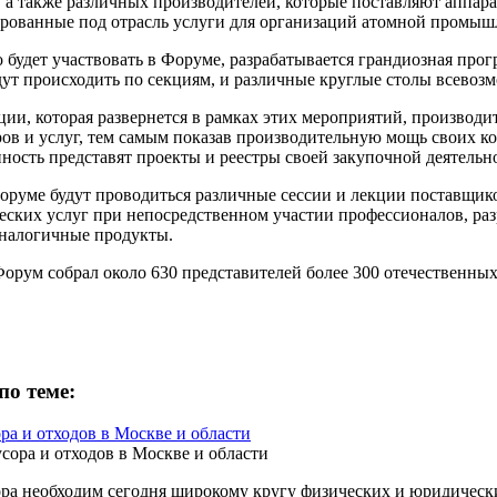
 а также различных производителей, которые поставляют аппар
рованные под отрасль услуги для организаций атомной промыш
то будет участвовать в Форуме, разрабатывается грандиозная про
дут происходить по секциям, и различные круглые столы всевоз
ции, которая развернется в рамках этих мероприятий, производи
ров и услуг, тем самым показав производительную мощь своих 
ость представят проекты и реестры своей закупочной деятельно
оруме будут проводиться различные сессии и лекции поставщик
еских услуг при непосредственном участии профессионалов, раз
налогичные продукты.
рум собрал около 630 представителей более 300 отечественны
по теме:
ра и отходов в Москве и области
ра необходим сегодня широкому кругу физических и юридически