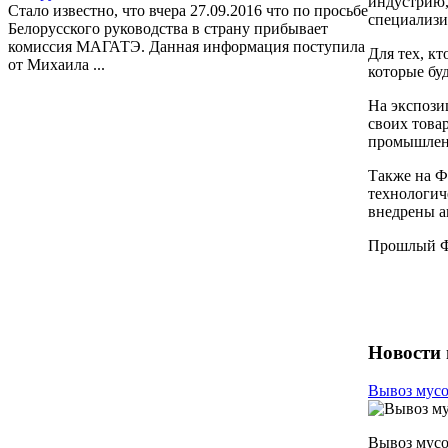
индустрию,
Стало известно, что вчера 27.09.2016 что по просьбе
специализи
Белорусского руководства в страну прибывает
комиссия МАГАТЭ. Данная информация поступила
Для тех, к
от Михаила ...
которые бу
На экспози
своих това
промышленн
Также на Ф
технологич
внедрены а
Прошлый Фо
Новости 
Вывоз мусо
Вывоз мусо