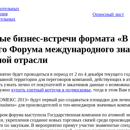
котельных
ания
Опросный лист
отельных
е бизнес-встречи формата «В 
го Форума международного зна
ной отрасли
иятие будет проводиться в период от 2 по 4 декабря текущего г
авной территории для переговоров компаний, действующих в ат
ь узнать лично от покупателей и заказчиков данные о возможных
нужно
купить элитный коттедж в подмосковье
, тогда в этом Вам 
ОМЕКС 2013» будут первый раз создаваться площадки для личных
 business» для производителей и топ-менеджеров значимых компа
ром форума выступила Государственная компания по атомной эн
и, укрепления создание новых торговых связей среди производ
ти по закупкам. В мероприятии примут участие знаменитые спе