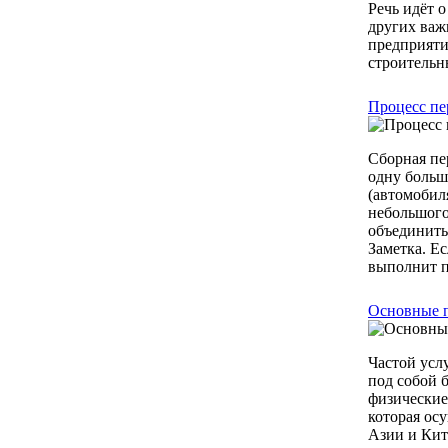
Речь идёт 
других важ
предприяти
строительны
Процесс пе
Сборная пе
одну больш
(автомобил
небольшого 
объединить
Заметка. Ес
выполнит п
Основные 
Частой усл
под собой 
физические
которая ос
Азии и Кит