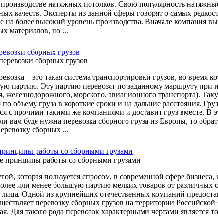
о производстве натяжных потолков. Свою популярность натяжные
ных качеств. Эксперты из данной сферы говорят о самых редкос
е на более высокий уровень производства. Вначале компания вы
х материалов, но ...
ревозки сборных грузов
ревозка – это такая система транспортировки грузов, во время 
ую партию. Эту партию перевозят по заданному маршруту при и
я, железнодорожного, морского, авиационного транспорта). Таку
по объему груза в короткие сроки и на дальние расстояния. Гру
ся с прочими такими же компаниями и доставит груз вместе. В э
ли вам буде нужна перевозка сборного груза из Европы, то обрати
еревозку сборных ...
принципы работы со сборными грузами
угой, которая пользуется спросом, в современной сфере бизнеса,
более или менее большую партию мелких товаров от различных о
 лица. Одной из крупнейших отечественных компаний предост
уществляет перевозку сборных грузов на территории Российско
ая. Для такого рода перевозок характерными чертами является т