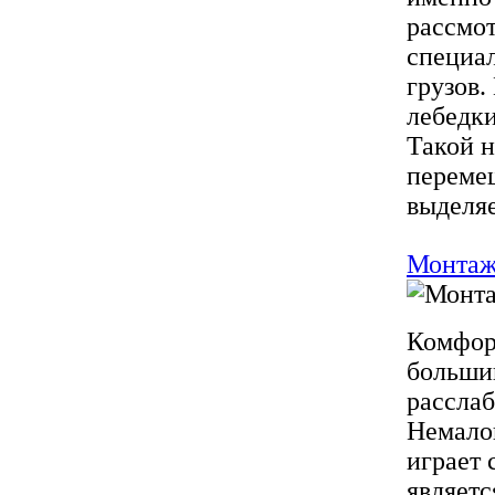
рассмот
специа
грузов.
лебедки
Такой 
перемещ
выделяе
Монтаж
Комфор
большин
расслаб
Немало
играет 
являетс