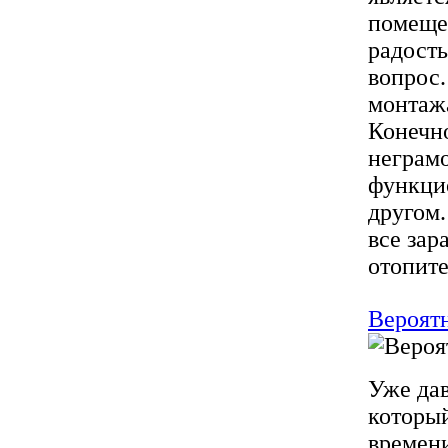
помеще
радость
вопрос.
монтажа
Конечно
неграм
функцио
другом.
все зар
отопите
Вероятн
Уже дав
который
времени