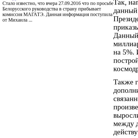
Так, на
Стало известно, что вчера 27.09.2016 что по просьбе
Белорусского руководства в страну прибывает
данный
комиссия МАГАТЭ. Данная информация поступила
Презид
от Михаила ...
приказы
Данный 
миллиар
на 5%. 
постро
космод
Также г
дополн
связанн
произве
выросли
между 
действ