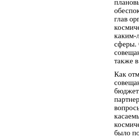
планов
обеспок
глав ор
космиче
каким-л
сферы. 
совеща
также 
Как отм
совеща
бюджет
партнер
вопрос
касаем
космич
было п