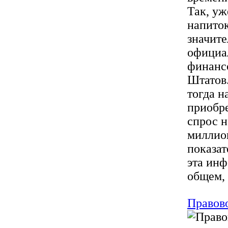
Так, уж
напиток
значит
официа
финанс
Штатов
тогда н
приобр
спрос н
миллион
показат
эта инф
общем, 
Правов