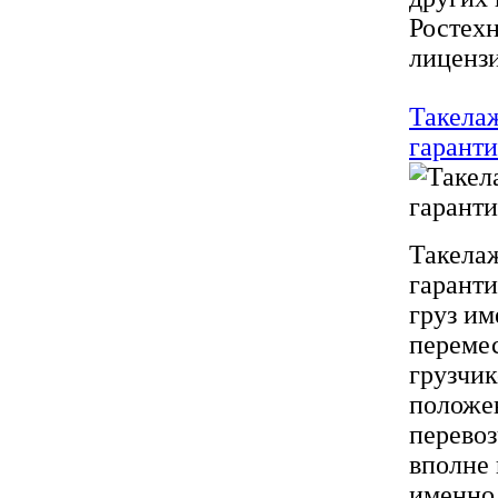
Ростехн
лицензи
Такела
гаранти
Такела
гаранти
груз им
переме
грузчик
положе
перевоз
вполне
именно