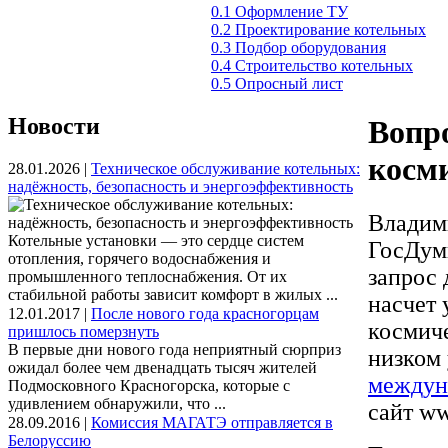
0.1 Оформление ТУ
0.2 Проектирование котельных
0.3 Подбор оборудования
0.4 Строительство котельных
0.5 Опросный лист
Новости
Вопр
косм
28.01.2026 |
Техническое обслуживание котельных:
надёжность, безопасность и энергоэффективность
Владим
Котельные установки — это сердце систем
ГосДум
отопления, горячего водоснабжения и
запрос 
промышленного теплоснабжения. От их
стабильной работы зависит комфорт в жилых ...
насчет 
12.01.2017 |
После нового года красногорцам
космиче
пришлось померзнуть
В первые дни нового года неприятный сюрприз
низком
ожидал более чем двенадцать тысяч жителей
междун
Подмосковного Красногорска, которые с
удивлением обнаружили, что ...
сайт www
28.09.2016 |
Комиссия МАГАТЭ отправляется в
Белоруссию