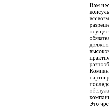
Вам не
консуль
всевозм
разреш
осущест
обязате
должно
высокок
практич
разноо
Компани
партнер
последс
обслуж
компани
Это чре