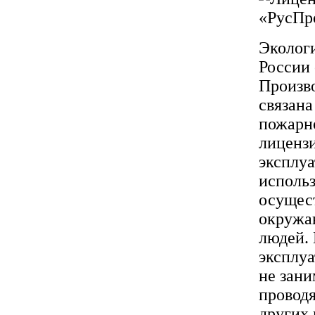
Экологи
России 
Произво
связана
пожарн
лиценз
эксплуа
использ
осущес
окружаю
людей. 
эксплу
не зани
провод
других 