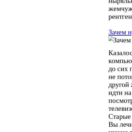
ныряльщ
жемчуж
рентген
Зачем 
Казалос
компьют
до сих 
не пото
другой 
идти на
посмотр
телевиз
Старые 
Вы лечи