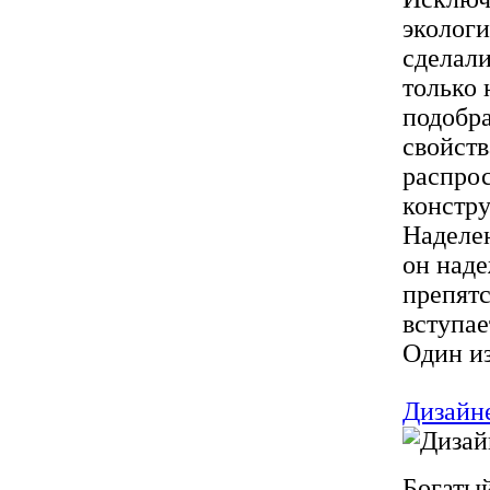
экологи
сделали
только 
подобра
свойст
распрос
констр
Наделе
он наде
препятс
вступае
Один из
Дизайне
Богатый