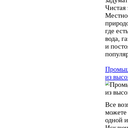
задумат
Чистая 
Местно
природ
где ест
вода, г
и пост
популяр
Промышл
из высо
Все во
можете 
одной и
Исключи