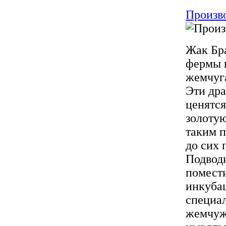
Произво
Жак Бра
фермы п
жемчуга
Эти дра
ценятся
золотую
таким п
до сих 
Подводн
помести
инкубац
специал
жемчужи