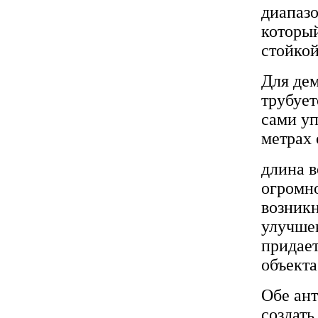
диапазо
которы
стойко
Для дем
трубует
сами уп
метрах 
длина в
огромно
возникн
улучшен
придает
объекта
Обе ан
создат