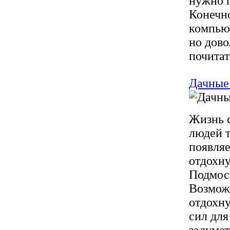
нужно 
Конечно
компью
но дово
почитат
Дачные
Жизнь с
людей т
появляе
отдохну
Подмоск
Возможн
отдохну
сил для