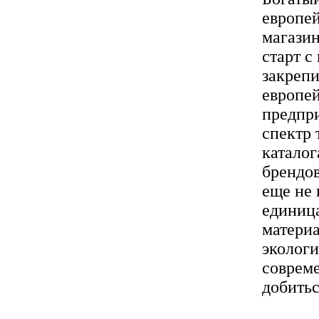
европей
магази
старт с
закрепи
европей
предпри
спектр 
каталог
брендов
еще не
единица
материа
экологи
совреме
добитьс