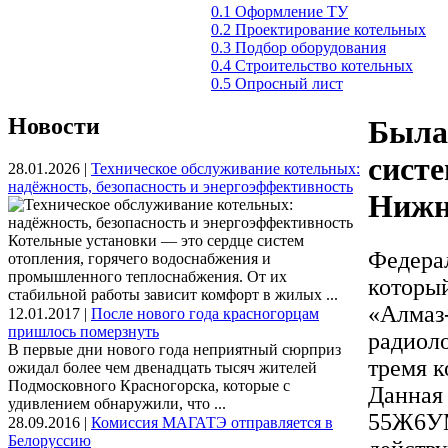
0.1 Оформление ТУ
0.2 Проектирование котельных
0.3 Подбор оборудования
0.4 Строительство котельных
0.5 Опросный лист
Новости
Была
систе
28.01.2026 |
Техническое обслуживание котельных:
надёжность, безопасность и энергоэффективность
Нижн
Котельные установки — это сердце систем
Федера
отопления, горячего водоснабжения и
промышленного теплоснабжения. От их
которы
стабильной работы зависит комфорт в жилых ...
«Алмаз
12.01.2017 |
После нового года красногорцам
пришлось померзнуть
радиоло
В первые дни нового года неприятный сюрприз
тремя к
ожидал более чем двенадцать тысяч жителей
Подмосковного Красногорска, которые с
Данная 
удивлением обнаружили, что ...
55Ж6УМ
28.09.2016 |
Комиссия МАГАТЭ отправляется в
Белоруссию