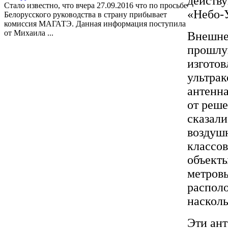
действ
Стало известно, что вчера 27.09.2016 что по просьбе
«Небо-У
Белорусского руководства в страну прибывает
комиссия МАГАТЭ. Данная информация поступила
от Михаила ...
Внешне
прошлу
изгото
ультрак
антенна
от реше
сказали
воздушн
классов
объекты
метровы
располо
насколь
Эти ант