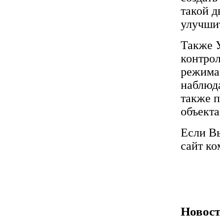
такой д
улучшит
Также 
контрол
режима,
наблюда
также 
объекта
Если Вы
сайт ко
Новост