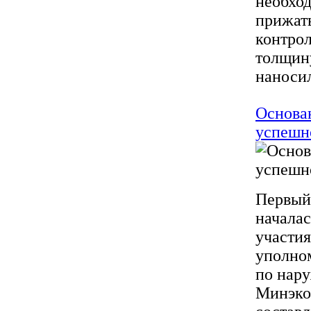
необход
прижать
контрол
толщину
наносил
Основа
успешно
Первый 
началас
участи
уполном
по нар
Минэко