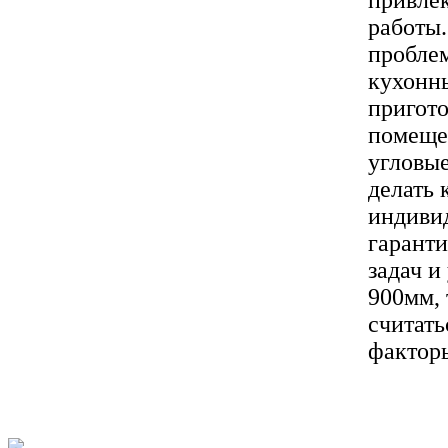
привле
работы.
пробле
кухонны
пригото
помеще
угловые
делать 
индивид
гарант
задач и
900мм, 
считать
факторы