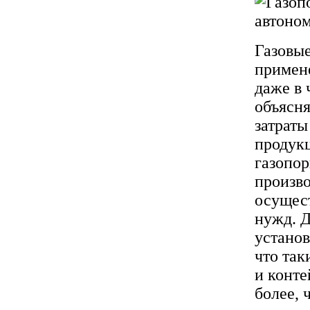
Газовые
примен
даже в 
объясня
затраты
продук
газопо
произв
осущес
нужд. Д
установ
что так
и конте
более, 