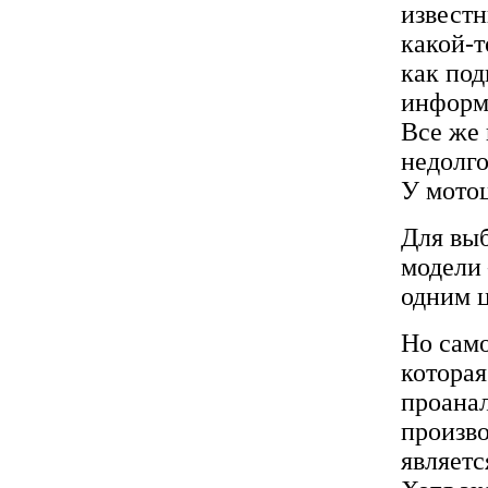
известн
какой-т
как по
информа
Все же 
недолго
У мотоц
Для выб
модели 
одним 
Но само
которая
проанал
произво
являетс