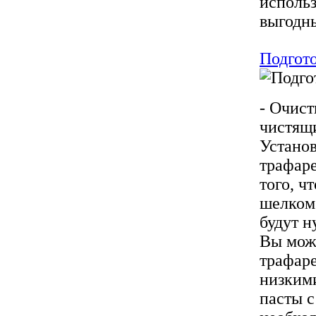
использ
выгодны
Подгото
- Очис
чистящи
Установ
трафаре
того, ч
шелком
будут н
Вы може
трафаре
низким
пасты с