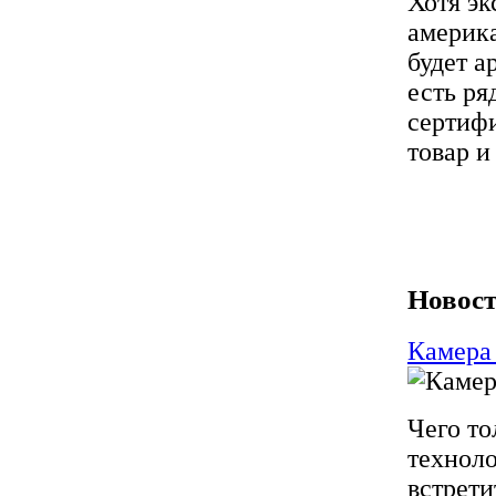
Хотя эк
америк
будет а
есть ря
сертиф
товар и
Новост
Камера
Чего то
технол
встрети