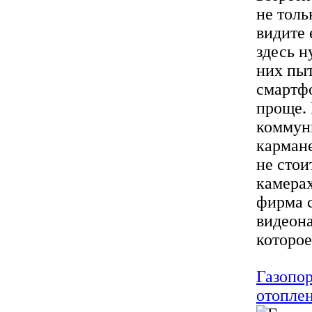
не толь
видите 
здесь н
них пыт
смартфо
проще. 
коммуни
кармане
не стои
камерах
фирма 
видеона
которое
Газопо
отопле