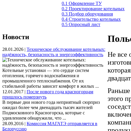
0.1 Оформление ТУ
0.2 Проектирование котельных
0.3 Подбор оборудования
0.4 Строительство котельных
0.5 Опросный лист
Новости
Поль
28.01.2026 |
Техническое обслуживание котельных:
Не все
надёжность, безопасность и энергоэффективность
изгото
которая
Котельные установки — это сердце систем
отопления, горячего водоснабжения и
двадцат
промышленного теплоснабжения. От их
стабильной работы зависит комфорт в жилых ...
Раньше
12.01.2017 |
После нового года красногорцам
пришлось померзнуть
этого п
В первые дни нового года неприятный сюрприз
соседст
ожидал более чем двенадцать тысяч жителей
Подмосковного Красногорска, которые с
включе
удивлением обнаружили, что ...
компан
28.09.2016 |
Комиссия МАГАТЭ отправляется в
Белоруссию
продук