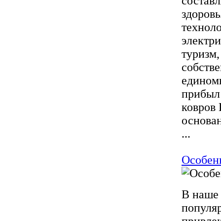
составл
здоров
техноло
электр
туризм,
собстве
едином
прибыл
ковров 
основан
...
Особен
В наше 
популя