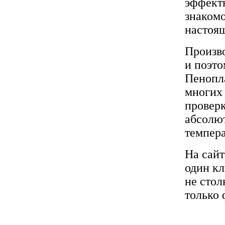
эффектн
знакомо
настоящ
Произво
и поэто
Пенопла
многих 
проверк
абсолю
темпера
На сайт
один кл
не стол
только 