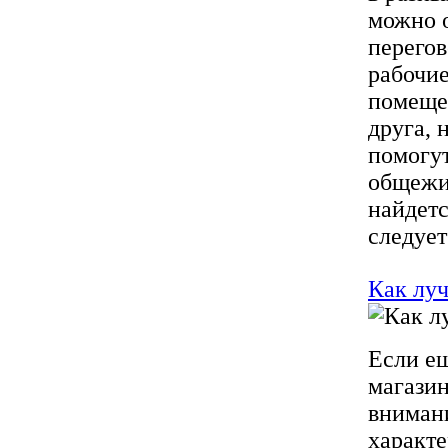
можно о
перегов
рабочие
помещен
друга, 
помогут
общежи
найдетс
следует 
Как лу
Если ещ
магази
внимани
характе