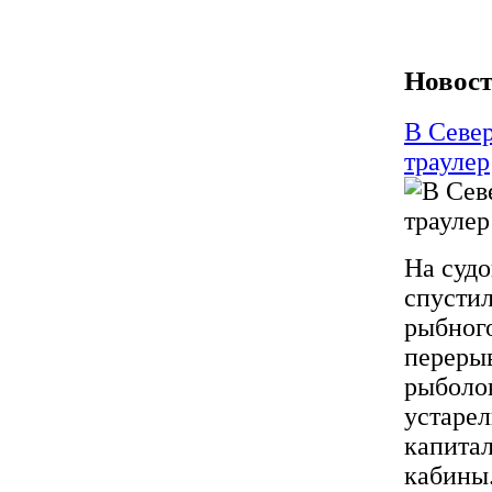
Новост
В Север
траулер
На судо
спустил
рыбног
перерыв
рыболов
устарел
капита
кабины.