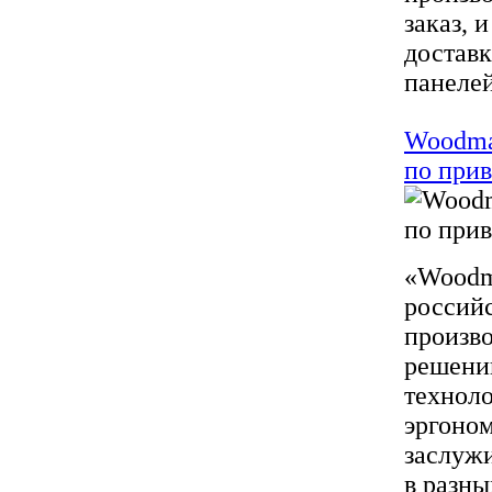
заказ, 
доставк
панелей
Woodma
по при
«Woodma
российс
произво
решени
технол
эргоно
заслужи
в разны