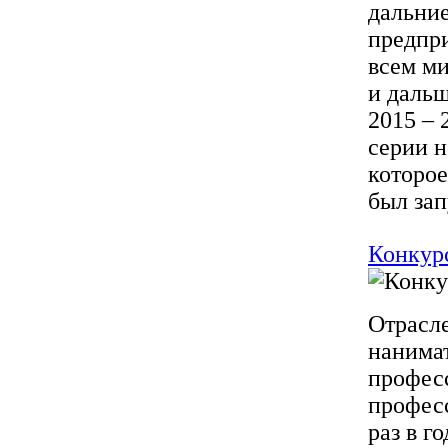
дальние
предпри
всем ми
и дальш
2015 – 
серии н
которое
был зап
Конкур
Отрасл
нанимат
профес
професс
раз в г