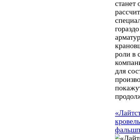
станет 
рассчи
специал
гораздо
армату
крановщ
роли в 
компан
для сос
произво
покажут
продолж
«Лайтст
кровель
фальшп