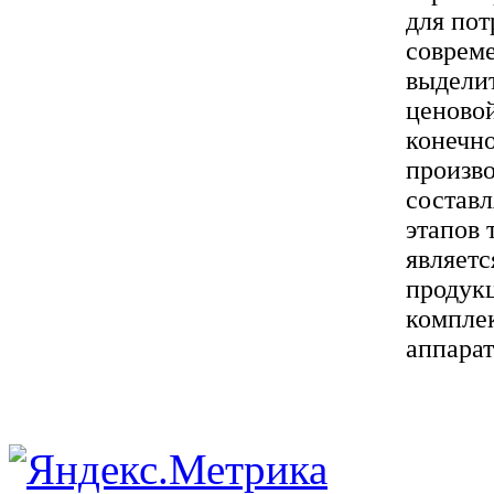
для пот
соврем
выделит
ценовой
конечно
произво
составл
этапов 
являетс
продукц
комплек
аппарат