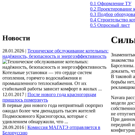
0.1 Оформление ТУ
0.2 Проектирование 
0.3 Подбор оборудов
0.4 Строительство к
0.5 Опросный лист
Новости
Сильн
28.01.2026 |
Техническое обслуживание котельных:
Знаменитые
надёжность, безопасность и энергоэффективность
знакомства
Барселоны.
доказать, 
Котельные установки — это сердце систем
В таковой 
отопления, горячего водоснабжения и
борьбы нет,
промышленного теплоснабжения. От их
рекламщико
стабильной работы зависит комфорт в жилых ...
12.01.2017 |
После нового года красногорцам
Navara рас
пришлось померзнуть
модели дос
В первые дни нового года неприятный сюрприз
собственно
ожидал более чем двенадцать тысяч жителей
не отпугнет
Подмосковного Красногорска, которые с
При данном
удивлением обнаружили, что ...
передний и 
28.09.2016 |
Комиссия МАГАТЭ отправляется в
конфигурац
Белоруссию