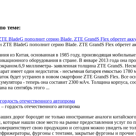
по теме:
TE BladeG пополнит серию Blade. ZTE GrandS Flex обретет акку
ания из Китая, основанная в 1985 году, производящая мобильные
икационного оборудования в стране. В январе 2013 года она п
краном.6,9 миллиметра- заявленная толщина ZTE GrandS. Несмо
парат имеет один недостаток - несъемная батарея емкостью 1780
таток будет устранен в новом смартфоне ZTE GrandS Flex. Все 
кумулятора - теперь она составит 2300 мАч. Толщина корпуса, со
на на сентябрь этого ...
 гордость отечественного автопрома
аших дорог бороздят не только иностранные аналоги китайского
, которые нашли свое место на рынке предоставления услуг по п
совершенствует свою продукцию и сегодня можно увидеть не тол
ефрижераторы, фургоны с тентами, закрытые фургоны и прочие