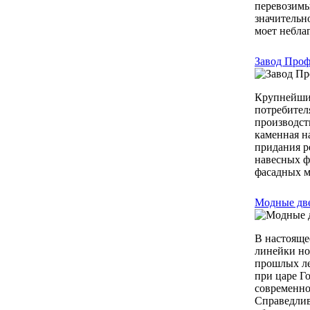
перевозимы
значительн
моет неблаг
Завод Проф
Крупнейший
потребител
производст
каменная н
придания р
навесных ф
фасадных м
Модные две
В настояще
линейки но
прошлых ле
при царе Г
современно
Справедлив