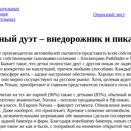
котельных
ания
Опросный лист
отельных
ый дуэт – внедорожник и пика
 производители автомобилей пытаются представить всем собстве
 с собственными сыновьями-силачами – близнецами Pathfinder и
 Бывает такое, что детки полностью друг с другом никак не ладя
что конкретно он наилучший, причем любыми способами. Каждый 
атмосфере жить – адское настроение обеспечено. Хорошо что у 
 они мирно сосуществуют на русском рынке. Хотя, целевая аудит
в Nissan, приобретают в главном представители сильного пола (
считан на тех же парней (96%) также с детками (85%), обычный в
таточно знаменитые. Navara – неплохо продаваемый в Рф пикап, н
м классе. В Европе Navara – фаворит сегмента. Обновление вне
. Даже наоборот, это привлекает. Крепкое сложение автомобиля,
, незначительными штришками обе машинки сделали посовремен
задний бампера и фары. Благодаря новейшему бамперу, пикап стал
ии такие же как и были, с поправкой на неимение открытой част