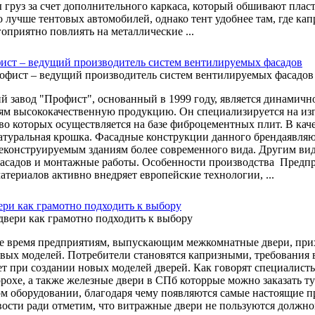
 груз за счет дополнительного каркаса, который обшивают плас
о лучше тентовых автомобилей, однако тент удобнее там, где к
оприятно повлиять на металлические ...
ист – ведущий производитель систем вентилируемых фасадов
 завод "Профист", основанный в 1999 году, является динамич
ям высококачественную продукцию. Он специализируется на из
во которых осуществляется на базе фиброцементных плит. В кач
атуральная крошка. Фасадные конструкции данного брендаявля
еконструируемым зданиям более современного вида. Другим вид
асадов и монтажные работы. Особенности производства Предп
атериалов активно внедряет европейские технологии, ...
ри как грамотно подходить к выбору
е время предприятиям, выпускающим межкомнатные двери, прихо
вых моделей. Потребители становятся капризными, требования в
т при создании новых моделей дверей. Как говорят специалист
орохе, а также железные двери в СПб которрые можно заказать т
м оборудовании, благодаря чему появляются самые настоящие пр
ости ради отметим, что витражные двери не пользуются должно