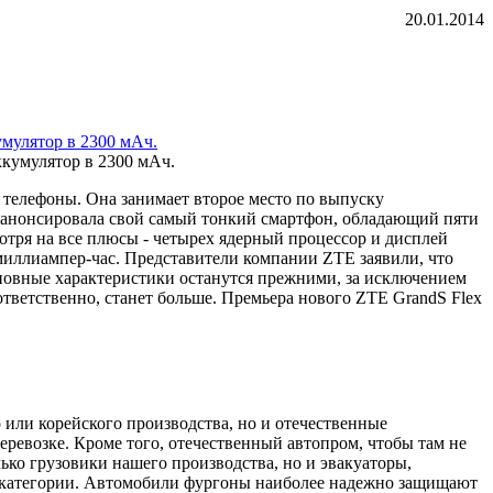
20.01.2014
мулятор в 2300 мАч.
 телефоны. Она занимает второе место по выпуску
роанонсировала свой самый тонкий смартфон, обладающий пяти
тря на все плюсы - четырех ядерный процессор и дисплей
 миллиампер-час. Представители компании ZTE заявили, что
основные характеристики останутся прежними, за исключением
ответственно, станет больше. Премьера нового ZTE GrandS Flex
 или корейского производства, но и отечественные
еревозке. Кроме того, отечественный автопром, чтобы там не
ько грузовики нашего производства, но и эвакуаторы,
 категории. Автомобили фургоны наиболее надежно защищают