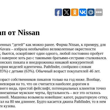
п от Nissan
нных “детей” как можно ранее. Фирма Nissan, к примеру, для
 Navara – избрала необычайно великолепные окрестности
т, бьются, оскорбляют один одного, любой постоянно пробует
наверное хоть раз с таковыми братьями-сестрами сталкивался.
японских пикапа и внедорожника никакой конкурентной
ория моделей идентична. Pathfinder, сообразно словам
85%) с детьми (63%). Обычный возраст покупателей 46 лет.
озраст собственников пикапов только на год ниже. Вообще,
евзирая на то, что он считается наиболее дорогим в
шнего вида, простой фейслифт, потенциальных клиентов точно
 внезапные мужские черты, брутальность – все это осталось
ней. Машинка возымела новейшие: капот, радиаторную сетку,
 на 80 мм длиннее. Будто касается джипа Pathfinder, то в нем
и кузова.