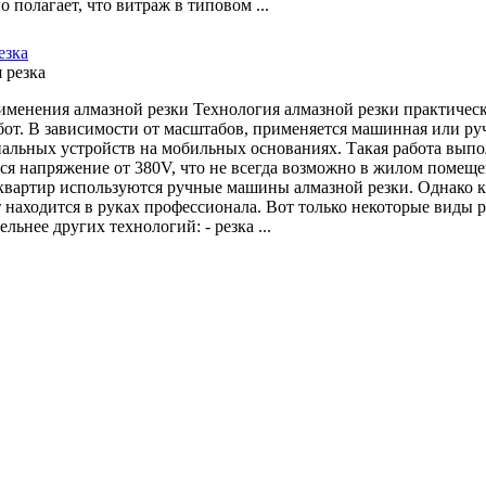
 полагает, что витраж в типовом ...
езка
именения алмазной резки Технология алмазной резки практичес
бот. В зависимости от масштабов, применяется машинная или р
альных устройств на мобильных основаниях. Такая работа выпо
ся напряжение от 380V, что не всегда возможно в жилом помеще
квартир используются ручные машины алмазной резки. Однако кач
 находится в руках профессионала. Вот только некоторые виды ра
льнее других технологий: - резка ...