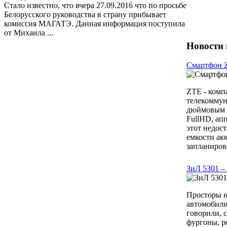
Стало известно, что вчера 27.09.2016 что по просьбе
Белорусского руководства в страну прибывает
комиссия МАГАТЭ. Данная информация поступила
от Михаила ...
Новости 
Смартфон Z
ZTE - комп
телекоммун
дюймовым э
FullHD, ап
этот недос
емкости ак
запланирова
ЗиЛ 5301 –
Просторы н
автомобили
говорили, 
фургоны, р