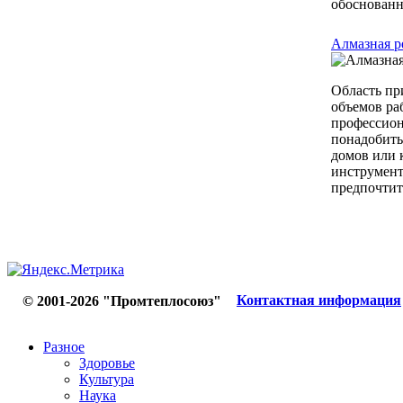
обоснованно
Алмазная р
Область пр
объемов ра
профессион
понадобить
домов или 
инструмент
предпочтите
Контактная информация
© 2001-2026 "Промтеплосоюз"
Разное
Здоровье
Культура
Наука