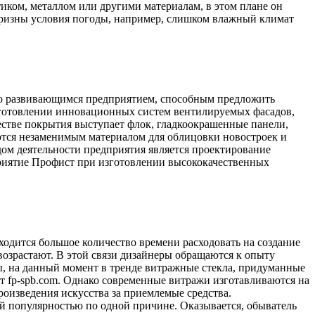
тиком, металлом или другими материалам, в этом плане он
апризны условия погоды, например, слишком влажный климат
но развивающимся предприятием, способным предложить
готовлении инновационных систем вентилируемых фасадов,
естве покрытия выступает флок, гладкоокрашенные панели,
ются незаменимым материалом для облицовки новостроек и
ом деятельности предприятия является проектирование
риятие Профист при изготовлении высококачественных
дится большое количество времени расходовать на создание
озрастают. В этой связи дизайнеры обращаются к опыту
ы, на данный момент в тренде витражные стекла, придуманные
ут fp-spb.com. Однако современные витражи изготавливаются на
оизведения искусства за приемлемые средства.
й популярностью по одной причине. Оказывается, обыватель