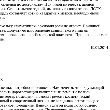
ь оценены по достоинству. Причиной интереса к данной
риал. Строительство зданий, имеющих в своей основе ЛСТК,
лощадь составляет сотню квадратных метров, необходимыми
ца.
оскольку климатические условия роли не играют. Причиной
тве. Допустимо изготовление здания такого типа на
ловий повышенной сейсмической опасности. Причина кроется в
ие.
19.01.2014
твенная потребность человека. Нам хочется, что окружающий
зволить дорогостоящий капитальный ремонт с полной
 интерьер помещения поможет ремонт косметический.
ивый и современный дизайн, не вкладывая в этот процесс
дованное помещение. Данной услугой пользуются обычно
ьцы арендованных офисов. По внешнему виду офиса, как