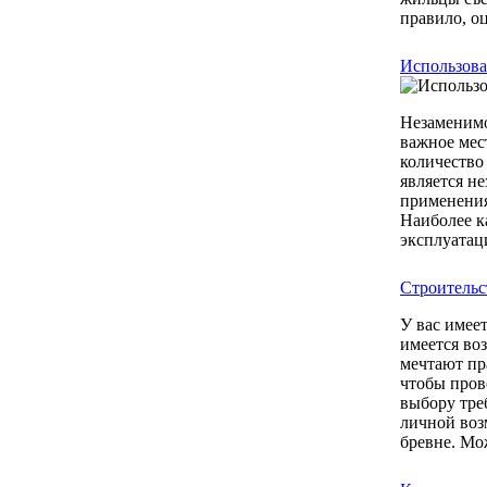
правило, оц
Использова
Незаменимо
важное мес
количество 
является н
применения
Наиболее к
эксплуатац
Строительс
У вас имее
имеется во
мечтают пр
чтобы пров
выбору тре
личной воз
бревне. Мож