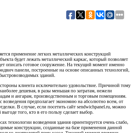
ляется применение легких металлических конструкций
объекта будет лежать металлический каркас, который позволяет
удет описать готовое сооружение. На текущий момент именно
эндвич панели, построенные на основе описанных технологий,
 быстровозводимых зданий.
о стороны клиента исключительно удовольствие. Причиной тому
 наиболее дешевая, в разы меньшая по затратам, нежели
кладам и ангарам, производственным и торговым помещениям.
сс возведения предполагает экономию на абсолютно всем, от
делки. В случае, если посетить сайт sendwichpanel.ru, можно
выгоде того, кто в его пользу сделает выбор.
осах технологии возведения здания ориентируется очень слабо,
димые конструкции, созданные на базе применения данной
сколько десятилетий тому назад. Текущий момент времени