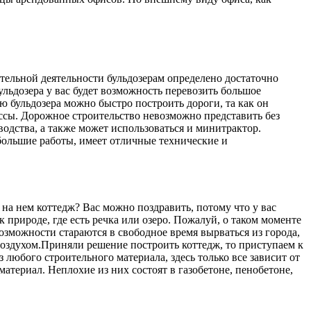
тельной деятельности бульдозерам определено достаточно
ульдозера у вас будет возможность перевозить большое
ью бульдозера можно быстро построить дороги, та как он
ссы. Дорожное строительство невозможно представить без
водства, а также может использоваться и минитрактор.
большие работы, имеет отличные технические и
 на нем коттедж? Вас можно поздравить, потому что у вас
 природе, где есть речка или озеро. Пожалуй, о таком моменте
зможности стараются в свободное время вырваться из города,
воздухом.Приняли решение построить коттедж, то приступаем к
любого строительного материала, здесь только все зависит от
атериал. Неплохие из них состоят в газобетоне, пенобетоне,