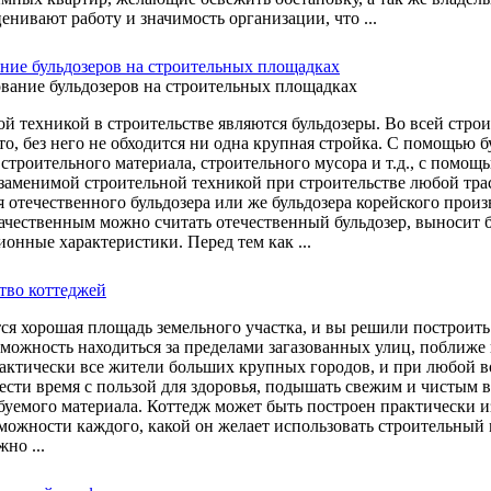
енивают работу и значимость организации, что ...
ние бульдозеров на строительных площадках
й техникой в строительстве являются бульдозеры. Во всей строи
то, без него не обходится ни одна крупная стройка. С помощью б
строительного материала, строительного мусора и т.д., с помощ
езаменимой строительной техникой при строительстве любой тра
 отечественного бульдозера или же бульдозера корейского произ
ачественным можно считать отечественный бульдозер, выносит 
ионные характеристики. Перед тем как ...
тво коттеджей
тся хорошая площадь земельного участка, и вы решили построить
зможность находиться за пределами загазованных улиц, поближе к
актически все жители больших крупных городов, и при любой во
ести время с пользой для здоровья, подышать свежим и чистым 
буемого материала. Коттедж может быть построен практически из 
можности каждого, какой он желает использовать строительный м
но ...