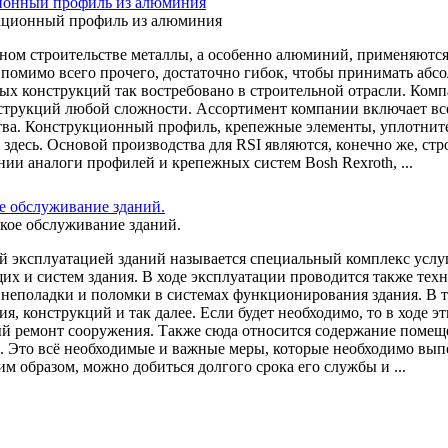
ионный профиль из алюминия
ном строительстве металлы, а особенно алюминий, применяются
помимо всего прочего, достаточно гибок, чтобы принимать аб
х конструкций так востребовано в строительной отрасли. Комп
струкций любой сложности. Ассортимент компании включает вс
тва. Конструкционный профиль, крепежные элементы, уплотните
 здесь. Основой производства для RSI являются, конечно же, ст
нии аналоги профилей и крепежных систем Bosh Rexroth, ...
е обслуживание зданий.
й эксплуатацией зданий называется специальный комплекс услуг
их и систем здания. В ходе эксплуатации проводится также тех
 неполадки и поломки в системах функционирования здания. В 
ия, конструкций и так далее. Если будет необходимо, то в ходе
й ремонт сооружения. Также сюда относится содержание помещен
. Это всё необходимые и важные меры, которые необходимо вып
им образом, можно добиться долгого срока его службы и ...