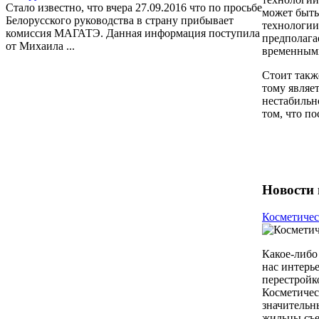
Стало известно, что вчера 27.09.2016 что по просьбе
может быть
Белорусского руководства в страну прибывает
технологии
комиссия МАГАТЭ. Данная информация поступила
предполага
от Михаила ...
временными
Стоит такж
тому являе
нестабильн
том, что п
Новости 
Косметичес
Какое-либо
нас интерь
перестройк
Косметичес
значительн
жильцы съе