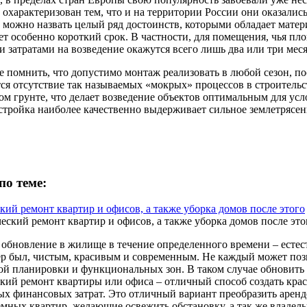
 охарактеризован тем, что и на территории России они оказалис
 можно назвать целый ряд достоинств, которыми обладает мате
ет особенно короткий срок. В частности, для помещения, чья п
 затратами на возведение окажутся всего лишь два или три меся
е помнить, что допустимо монтаж реализовать в любой сезон, п
тся отсутствие так называемых «мокрых» процессов в строительс
ом грунте, что делает возведение объектов оптимальным для ус
остройка наиболее качественно выдерживает сильное землетрясен
по теме:
кий ремонт квартир и офисов, а также уборка домов после этого
 обновление в жилище в течение определенного времени – естес
ер был, чистым, красивым и современным. Не каждый может по
ой планировки и функциональных зон. В таком случае обновить
кий ремонт квартиры или офиса – отличный способ создать крас
ых финансовых затрат. Это отличный вариант преобразить арен
мных квартир, желающие освежить обстановку, а так же владел