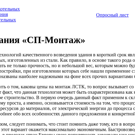
котельных
ания
Опросный лист
отельных
ания «СП-Монтаж»
ехнологий качественного возведения здания в короткий срок яв
х, изготовленных из стали. Как правило, в основе такого рода 
ать не только прочность, но и небольшой вес, которым можно б
постройки, при изготовлении которых себе нашли применение с
 названы наиболее надежными на фоне всех прочих вариантами
ить о том, каковы цены на монтаж ЛСТК, то вопрос вызывает с
т факт, что данная технология может быть охарактеризована как
ое строительство. В первую очередь данный факт применим к с
му проста, а именно, основывается стоимость на том, что проце
есурсов до материалов, от электрической энергии до процесса от
обнее обо всех особенностях данного предложения и конкретной 
ом, следует понимать, что стоит помнить даже тому, кто в вопр
 этот вариант окажется максимально экономичным. Быстровозво
, в пределах стран Европы свою популярность завоевали уже не