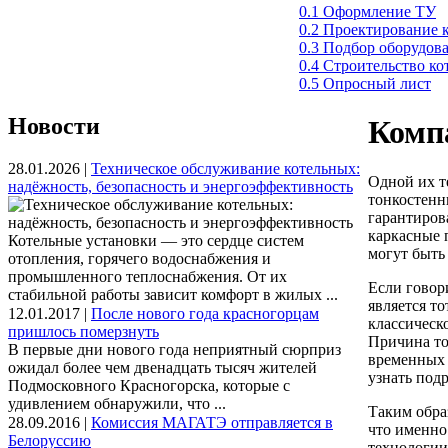
0.1 Оформление ТУ
0.2 Проектирование 
0.3 Подбор оборудов
0.4 Строительство к
0.5 Опросный лист
Новости
Комп
28.01.2026 |
Техническое обслуживание котельных:
Одной их т
надёжность, безопасность и энергоэффективность
тонкостенны
гарантиров
каркасные 
Котельные установки — это сердце систем
могут быть
отопления, горячего водоснабжения и
промышленного теплоснабжения. От их
Если говор
стабильной работы зависит комфорт в жилых ...
является то
12.01.2017 |
После нового года красногорцам
классическ
пришлось померзнуть
Причина то
В первые дни нового года неприятный сюрприз
временных р
ожидал более чем двенадцать тысяч жителей
узнать подр
Подмосковного Красногорска, которые с
удивлением обнаружили, что ...
Таким образ
28.09.2016 |
Комиссия МАГАТЭ отправляется в
что именно
Белоруссию
технологии