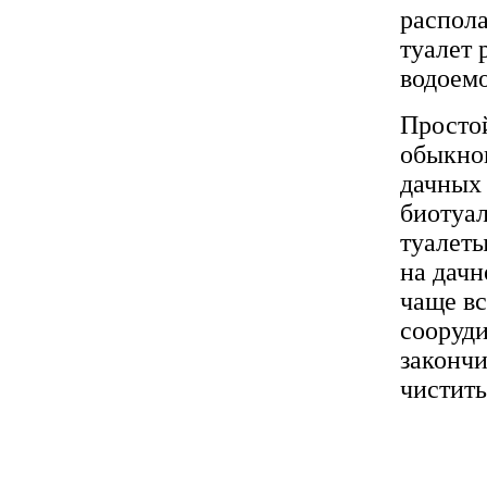
распола
туалет 
водоем
Простой
обыкно
дачных 
биотуал
туалеты
на дачн
чаще в
сооруди
закончи
чистить