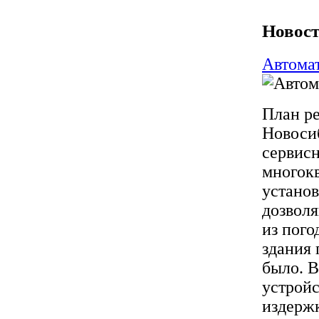
Новост
Автомат
План р
Новосиб
сервисн
многок
установ
дозволя
из пого
здания 
было. В
устройс
издержк