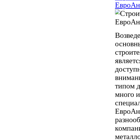
ЕвроАн
Возведе
основн
строите
являетс
доступн
вниман
типом д
много и
специал
ЕвроАнг
разнооб
компани
металл