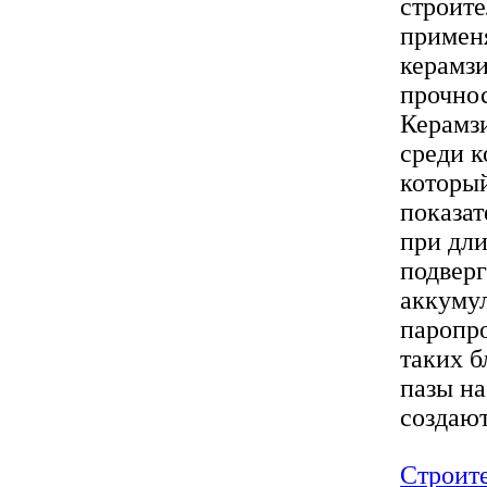
строите
применя
керамзи
прочно
Керамзи
среди к
который
показат
при дли
подвер
аккумул
паропр
таких б
пазы на
создают
Строите