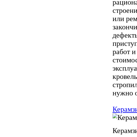
рациона
строени
или рем
закончи
дефекты
приступ
работ и
стоимос
эксплуа
кровель
стропил
нужно о
Керамзи
Керамз