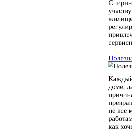
Спирин.
участву
жилище 
регулир
привле
сервисно
Полезна
Каждый 
доме, д
причина
превращ
не все 
работам
как хоч