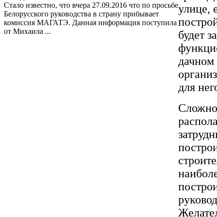
Стало известно, что вчера 27.09.2016 что по просьбе
улице, 
Белорусского руководства в страну прибывает
построй
комиссия МАГАТЭ. Данная информация поступила
от Михаила ...
будет з
функцио
дачном 
организ
для нег
Сложно 
распола
затрудн
построи
строите
наиболе
построи
руковод
Желател