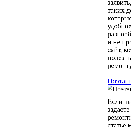
заявить
таких д
которые
удобное
разнооб
и не пр
сайт, к
полезны
ремонту,
Поэтап
Если вы
задаете
ремонтн
статье 