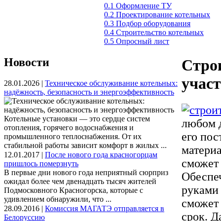
0.1 Оформление ТУ
0.2 Проектирование котельных
0.3 Подбор оборудования
0.4 Строительство котельных
0.5 Опросный лист
Новости
Строи
участ
28.01.2026 |
Техническое обслуживание котельных:
надёжность, безопасность и энергоэффективность
Котельные установки — это сердце систем
любом д
отопления, горячего водоснабжения и
его по
промышленного теплоснабжения. От их
стабильной работы зависит комфорт в жилых ...
материа
12.01.2017 |
После нового года красногорцам
сможет 
пришлось померзнуть
В первые дни нового года неприятный сюрприз
Обеспеч
ожидал более чем двенадцать тысяч жителей
руками
Подмосковного Красногорска, которые с
удивлением обнаружили, что ...
сможет 
28.09.2016 |
Комиссия МАГАТЭ отправляется в
срок. Д
Белоруссию