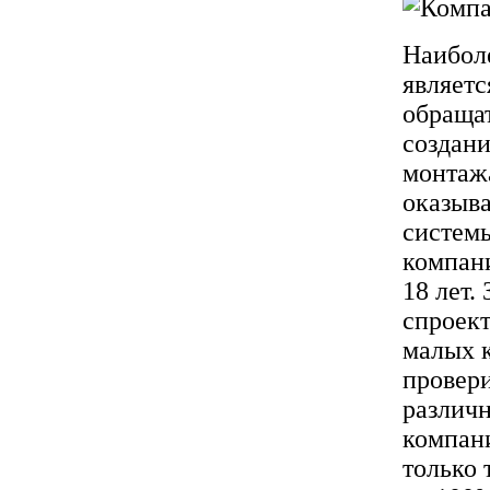
Наибол
являетс
обраща
создани
монтаж
оказыва
систем
компани
18 лет.
спроект
малых к
провери
различн
компан
только 