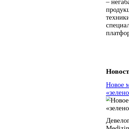
– негаб
продукц
техники
специал
платфор
Новост
Новое м
«зелен
Девело
Medizin