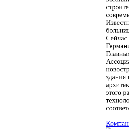
строите
совреме
Известн
больниц
Сейчас 
Германи
Главным
Ассоциа
новост
здания 
архите
этого р
техноло
соответ
Компан