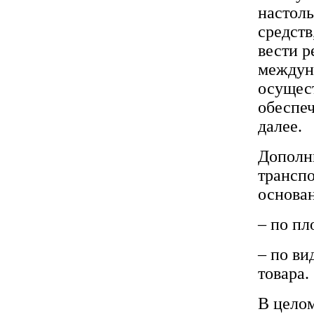
настол
средств
вести р
междуна
осущест
обеспеч
далее.
Дополн
транспо
основа
– по пл
– по ви
товара.
В целом