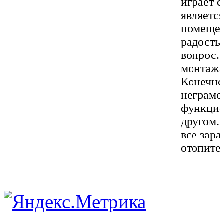
играет 
являетс
помеще
радость
вопрос.
монтажа
Конечно
неграм
функцио
другом.
все зар
отопите