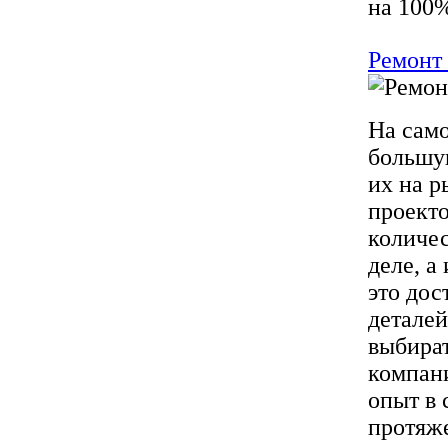
на 100%
Ремонт 
На само
большую
их на 
проекто
количес
деле, а
это дос
деталей
выбира
компан
опыт в 
протяж