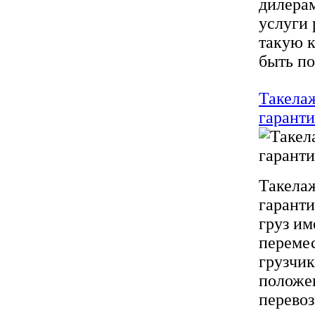
дилерам
услуги 
такую к
быть по
Такела
гаранти
Такела
гаранти
груз им
переме
грузчик
положе
перевоз