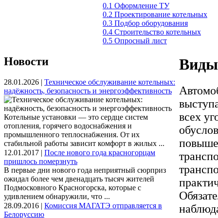
0.1 Оформление ТУ
0.2 Проектирование котельных
0.3 Подбор оборудования
0.4 Строительство котельных
0.5 Опросный лист
Новости
Виды
28.01.2026 |
Техническое обслуживание котельных:
Автомо
надёжность, безопасность и энергоэффективность
выступа
всех уг
Котельные установки — это сердце систем
отопления, горячего водоснабжения и
обуслов
промышленного теплоснабжения. От их
повыше
стабильной работы зависит комфорт в жилых ...
12.01.2017 |
После нового года красногорцам
транспо
пришлось померзнуть
транспо
В первые дни нового года неприятный сюрприз
ожидал более чем двенадцать тысяч жителей
практич
Подмосковного Красногорска, которые с
Обязате
удивлением обнаружили, что ...
28.09.2016 |
Комиссия МАГАТЭ отправляется в
наблюд
Белоруссию