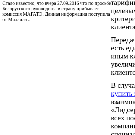
тарифи
Стало известно, что вчера 27.09.2016 что по просьбе
Белорусского руководства в страну прибывает
целевы
комиссия МАГАТЭ. Данная информация поступила
критери
от Михаила ...
клиент
Передач
есть ед
иным к
увеличи
клиент
В случа
купить 
взаимов
«Лидсер
всех п
компан
специал