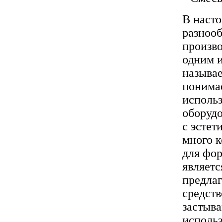
В насто
разноо
произв
одним и
называ
понимае
исполь
оборудо
с эстет
много 
для фо
являетс
предлаг
средств
застыва
использ