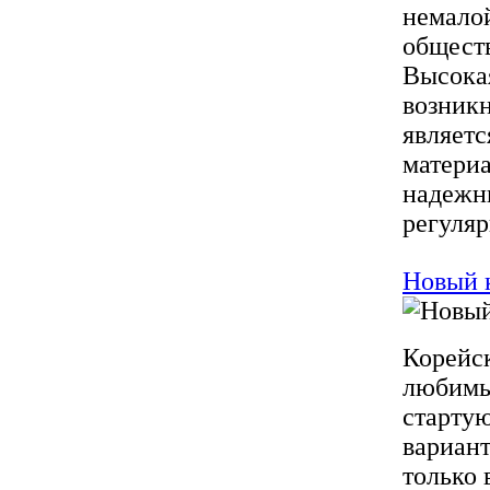
немалой
обществ
Высокая
возник
являетс
материа
надежн
регуляр
Новый 
Корейск
любимый
стартую
вариант
только 