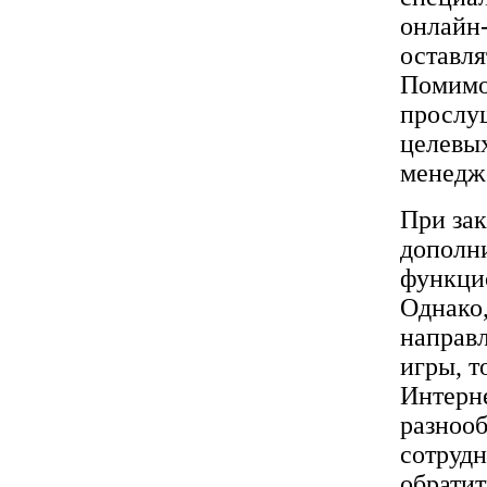
онлайн-
оставля
Помимо 
прослуш
целевы
менедже
При зак
дополни
функци
Однако,
направл
игры, т
Интерн
разнооб
сотрудн
обратит