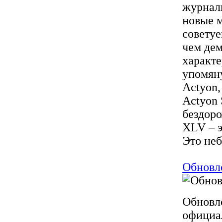
журнали
новые м
советуе
чем дем
характ
упомян
Actyon,
Actyon 
бездоро
XLV – э
Это неб
Обновл
Обновле
официал