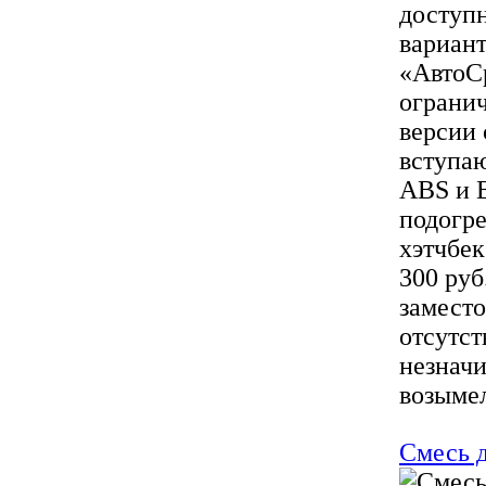
доступн
вариан
«АвтоСр
огранич
версии 
вступаю
ABS и B
подогре
хэтчбек
300 руб
заместо
отсутст
незнач
возымел
Смесь д