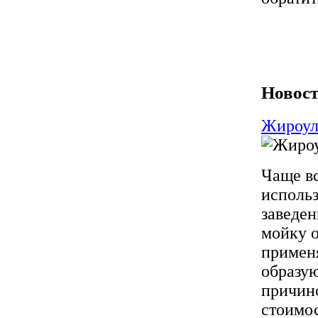
Новост
Жироул
Чаще в
использ
заведен
мойку о
применя
образую
причино
стоимос