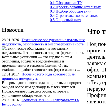
0.1 Оформление ТУ
0.2 Проектирование котельных
0.3 Подбор оборудования
0.4 Строительство котельных
0.5 Опросный лист
Новости
Что 
28.01.2026 |
Техническое обслуживание котельных:
Под по
надёжность, безопасность и энергоэффективность
принято
деятель
Котельные установки — это сердце систем
отопления, горячего водоснабжения и
заявку 
промышленного теплоснабжения. От их
офис. П
стабильной работы зависит комфорт в жилых ...
12.01.2017 |
После нового года красногорцам
компан
пришлось померзнуть
«Лидсе
В первые дни нового года неприятный сюрприз
ожидал более чем двенадцать тысяч жителей
первую 
Подмосковного Красногорска, которые с
Профили
удивлением обнаружили, что ...
28.09.2016 |
Комиссия МАГАТЭ отправляется в
являют
Белоруссию