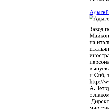
Адыгейс
Завод п
Майкоп
на итал
итальян
иностр
персона
выпуска
и Спб, 
http://
А.Петру
ознаком
Директо
многоч