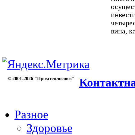
осущест
инвест
четырес
вина, ка
© 2001-2026 "Промтеплосоюз"
Контактн
Разное
Здоровье