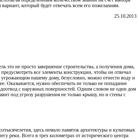
 вариант, который будет отвечать всем его пожеланиям.
25.10.2013
ль это не просто завершение строительства, а получения дома,
о предусмотреть все элементы конструкции, чтобы он отвечал
ам угрожающим нашему дому, безусловно, можно отнести воду и
нее. Оказывается, нужно обеспечить не только не попадание
одоотвод с наружных поверхностей. Одним словом не один дом
авит под угрозу разрушения не только крышу, но и стены с
лтысячелетия, здесь немало памяток архитектуры и культовых
егу реки. Всего в трех километрах от исторического центра