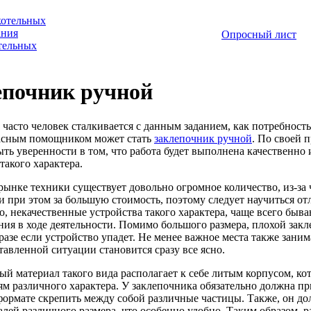
котельных
ания
Опросный лист
отельных
епочник ручной
 часто человек сталкивается с данным заданием, как потребност
асным помощником может стать
заклепочник ручной
. По своей 
ыть уверенности в том, что работа будет выполнена качественно 
такого характера.
 рынке техники существует довольно огромное количество, из-за 
 и при этом за большую стоимость, поэтому следует научиться от
о, некачественные устройства такого характера, чаще всего быв
ния в ходе деятельности. Помимо большого размера, плохой закл
 разе если устройство упадет. Не менее важное места также зани
тавленной ситуации становится сразу все ясно.
ый материал такого вида располагает к себе литым корпусом, ко
ям различного характера. У заклепочника обязательно должна пр
формате скрепить между собой различные частицы. Также, он до
алей различного размера, что особенно удобно. Таким образом, 