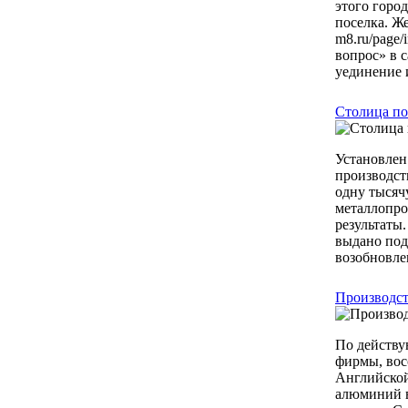
этого горо
поселка. Же
m8.ru/page
вопрос» в 
уединение 
Столица по
Установлен
производст
одну тысяч
металлопро
результаты
выдано под
возобновле
Производст
По действу
фирмы, вос
Английской
алюминий в