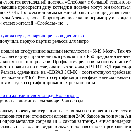
да строится коттеджный поселок «Слобода» с большой территори
лающие приобрести дачу, коттедж в поселке могут ознакомиться 
/index/101/. По всем вопросам можно обращаться в представите
самом Александрове. Территория поселка по периметру ограждена
и отдых жителей «Слободы» не ...
лучила первую партию рельсов для метро
 новый многофункциональный металлостан «SMS Meer». Так чт
во. Здесь будут производиться рельсы типа Р50 предназначенны
у восемьсот тонн рельсов. Профпартия рельсов на новом станке 
кат отправили на исследовательское кольцо ВНИИ ЖД транспор
. Рельсы, сделанные на «ЕВРАЗ ЗСМК», соответствуют требова
тверждение ФБУ «Реестр сертификации на федеральном бюджетн
ния выпуска сертифицированных рельсов типа ...
во на алюминиевом заводе Волгограда
ющему проекту консервации на главном изготовлении остается ок
становится при стоимости алюминия 2400 баксов за тонну на Ан
 бирже металлов собрала 1812 баксов за тонну. Сейчас поддержи
ладельцы завода не видят толку. Стало известно о прекращен