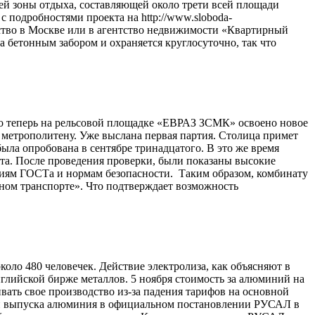
ей зоны отдыха, составляющей около трети всей площади
с подробностями проекта на http://www.sloboda-
льство в Москве или в агентство недвижимости «Квартирный
 бетонным забором и охраняется круглосуточно, так что
о теперь на рельсовой площадке «ЕВРАЗ ЗСМК» освоено новое
е метрополитену. Уже выслана первая партия. Столица примет
была опробована в сентябре тринадцатого. В это же время
та. После проведения проверки, были показаны высокие
ниям ГОСТа и нормам безопасности. Таким образом, комбинату
ом транспорте». Что подтверждает возможность
оло 480 человечек. Действие электролиза, как объясняют в
глийской бирже металлов. 5 ноября стоимость за алюминий на
вать свое производство из-за падения тарифов на основной
ии выпуска алюминия в официальном постановлении РУСАЛ в