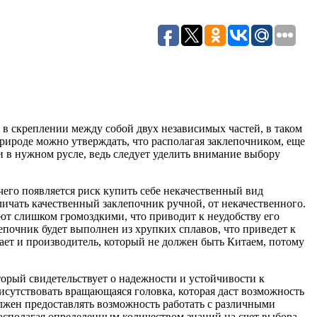
ь в скреплении между собой двух независимых частей, в таком
природе можно утверждать, что располагая заклепочником, еще
и в нужном русле, ведь следует уделить внимание выбору
чего появляется риск купить себе некачественный вид
личать качественный заклепочник ручной, от некачественного.
ают слишком громоздкими, что приводит к неудобству его
епочник будет выполнен из хрупких сплавов, что приведет к
мает и производитель, который не должен быть Китаем, потому
торый свидетельствует о надежности и устойчивости к
исутствовать вращающаяся головка, которая даст возможность
лжен предоставлять возможность работать с различными
располагая определенным количеством знаний на счет выбора