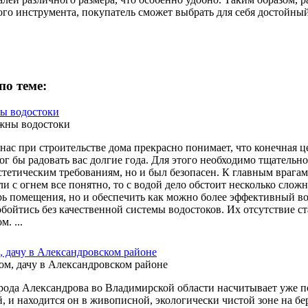
ого инструмента, покупатель сможет выбрать для себя достойный
по теме:
ы водостоки
нас при строительстве дома прекрасно понимает, что конечная це
ог бы радовать вас долгие года. Для этого необходимо тщательн
эстетическим требованиям, но и был безопасен. К главным враг
ли с огнем все понятно, то с водой дело обстоит несколько слож
рь помещения, но и обеспечить как можно более эффективный в
обойтись без качественной системы водостоков. Их отсутствие ст
. ...
, дачу в Александровском районе
рода Александрова во Владимирской области насчитывает уже по
, и находится он в живописной, экологически чистой зоне на бер