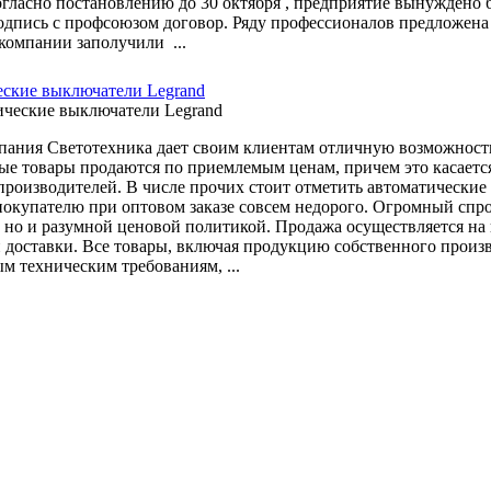
Согласно постановлению до 30 октября , предприятие вынужден
одпись с профсоюзом договор. Ряду профессионалов предложена
компании заполучили ...
ские выключатели Legrand
пания Светотехника дает своим клиентам отличную возможность
ые товары продаются по приемлемым ценам, причем это касается 
производителей. В числе прочих стоит отметить автоматические 
покупателю при оптовом заказе совсем недорого. Огромный спро
 но и разумной ценовой политикой. Продажа осуществляется на 
 доставки. Все товары, включая продукцию собственного произ
м техническим требованиям, ...