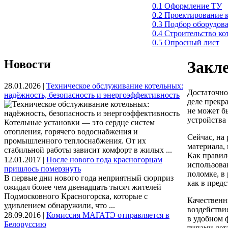
0.1 Оформление ТУ
0.2 Проектирование 
0.3 Подбор оборудов
0.4 Строительство к
0.5 Опросный лист
Новости
Закл
28.01.2026 |
Техническое обслуживание котельных:
Достаточно
надёжность, безопасность и энергоэффективность
деле прекр
не может б
устройства 
Котельные установки — это сердце систем
отопления, горячего водоснабжения и
Сейчас, на
промышленного теплоснабжения. От их
материала,
стабильной работы зависит комфорт в жилых ...
Как правил
12.01.2017 |
После нового года красногорцам
использова
пришлось померзнуть
поломке, в
В первые дни нового года неприятный сюрприз
как в предс
ожидал более чем двенадцать тысяч жителей
Подмосковного Красногорска, которые с
Качественн
удивлением обнаружили, что ...
воздействи
28.09.2016 |
Комиссия МАГАТЭ отправляется в
в удобном 
Белоруссию
типами дет