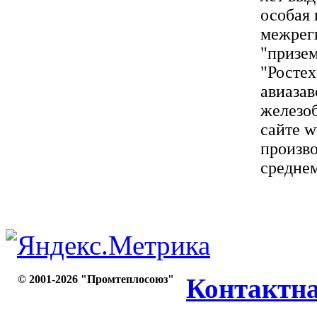
особая 
межрег
"призем
"Ростех
авиазав
железоб
сайте w
произво
среднем
© 2001-2026 "Промтеплосоюз"
Контактн