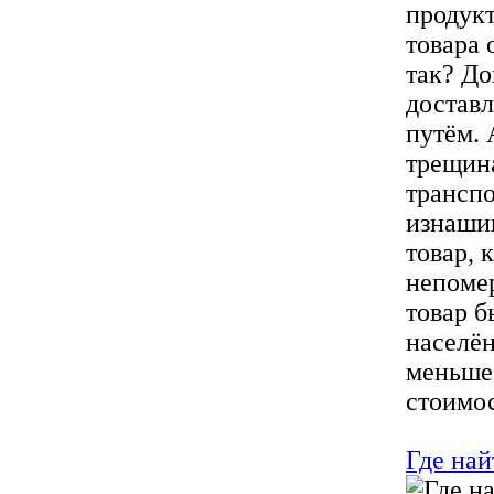
продукт
товара 
так? До
доставл
путём. 
трещина
транспо
изнашив
товар, 
непомер
товар б
населён
меньше
стоимос
Где най