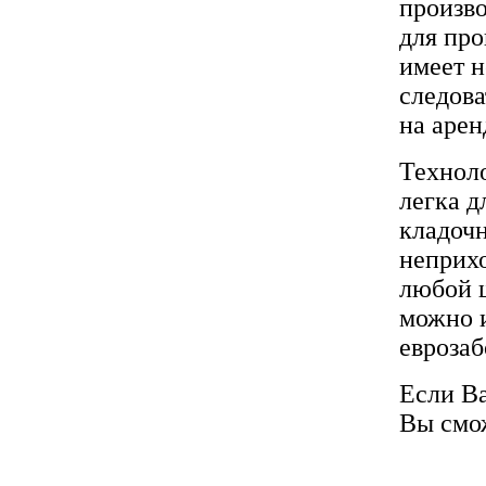
произво
для про
имеет н
следова
на аре
Техноло
легка д
кладочн
неприхо
любой ш
можно и
еврозаб
Если В
Вы смож