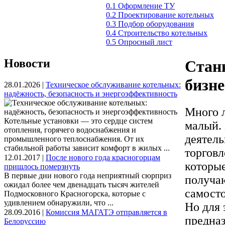
0.1 Оформление ТУ
0.2 Проектирование котельных
0.3 Подбор оборудования
0.4 Строительство котельных
0.5 Опросный лист
Новости
Станк
бизне
28.01.2026 |
Техническое обслуживание котельных:
надёжность, безопасность и энергоэффективность
Много л
Котельные установки — это сердце систем
малый.
отопления, горячего водоснабжения и
деятель
промышленного теплоснабжения. От их
стабильной работы зависит комфорт в жилых ...
торговл
12.01.2017 |
После нового года красногорцам
которы
пришлось померзнуть
В первые дни нового года неприятный сюрприз
получаю
ожидал более чем двенадцать тысяч жителей
самосто
Подмосковного Красногорска, которые с
удивлением обнаружили, что ...
Но для 
28.09.2016 |
Комиссия МАГАТЭ отправляется в
предназ
Белоруссию