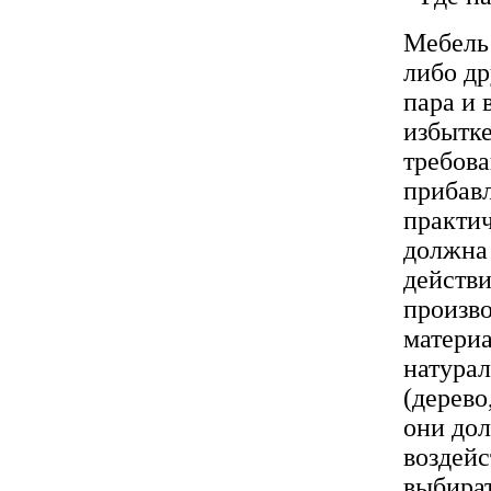
Мебель 
либо др
пара и 
избытке
требова
прибав
практич
должна
действи
произво
материа
натурал
(дерево
они до
воздей
выбират