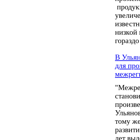
продукц
увеличе
известн
низкой 
гораздо 
В Ульян
для про
межрег
"Межре
станови
произве
Ульянов
тому же
развити
лет выд