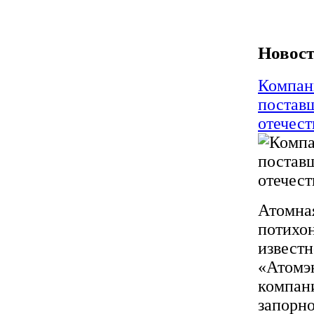
Новост
Компан
постав
отечес
Атомная
потихон
известн
«Атомэ
компан
запорно