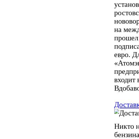
установ
ростовс
новово
на меж
прошел 
подписа
евро. Д
«Атомэ
предпри
входит 
Вдобаво
Доставк
Никто н
бензина