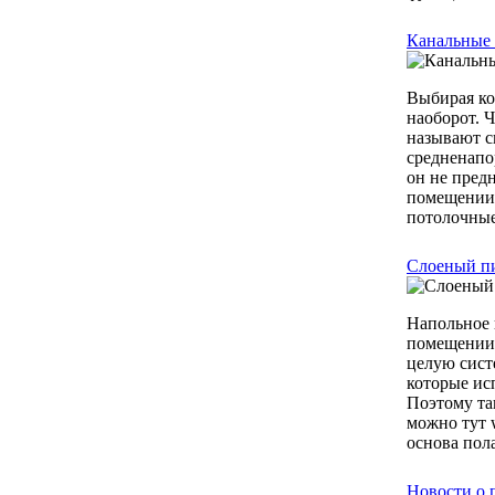
Канальные
Выбирая ко
наоборот. 
называют с
средненапо
он не пред
помещении 
потолочные
Слоеный пи
Напольное 
помещении.
целую сист
которые ис
Поэтому та
можно тут 
основа пола
Новости о 