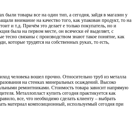
х были товары все на один тип, а сегодня, зайдя в магазин у
ащали внимание на качество того, как упакован продукт, то на
оит и т.д. Причём это делает е только покупатель, но и
ия была на первом месте, он всячески её выделяет, с
е тесно связаны с производством знают такое понятие, как
, которые трудятся на собственных руках, то есть,
ход человека вошел прочно. Относительно труб из металла
бразования на стенках минеральных осаждений. Высоко
альными ремонтниками. Стоимость товара зависит напрямую
дителя. Металлопласт купить сегодня практикуется как
правило, все, что необходимо сделать клиенту – выбрать
мать материал композиционный, используемый сегодня при