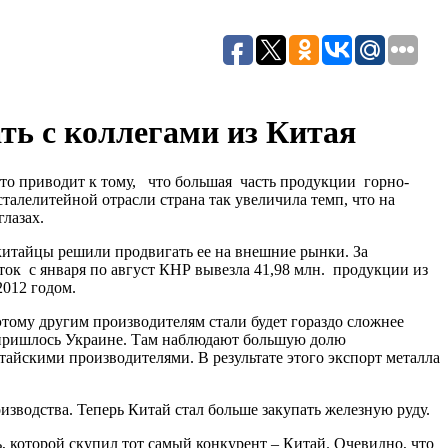
ть с коллегами из Китая
то приводит к тому, что большая часть продукции горно-
талелитейной отрасли страна так увеличила темп, что на
лазах.
 китайцы решили продвигать ее на внешние рынки. За
ток с января по август КНР вывезла 41,98 млн. продукции из
2012 годом.
оэтому другим производителям стали будет гораздо сложнее
о пришлось Украине. Там наблюдают большую долю
итайскими производителями. В результате этого экспорт металла
оизводства. Теперь Китай стал больше закупать железную руду.
, которой скупил тот самый конкурент – Китай. Очевидно, что