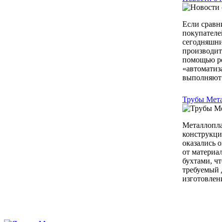
Если сравни
покупателе
сегодняшний
производит
помощью ре
«автоматиз
выполняют в
Трубы Мет
Металлопла
конструкци
оказались 
от материа
бухтами, чт
требуемый 
изготовлени