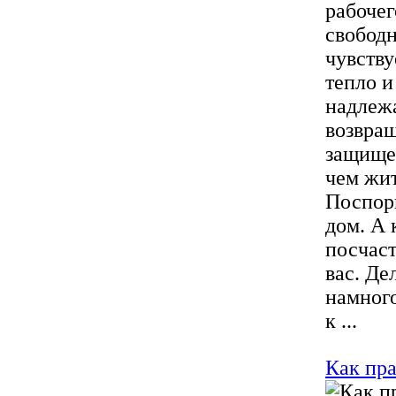
рабочег
свободн
чувству
тепло и
надлежа
возвращ
защищен
чем жит
Поспори
дом. А 
посчаст
вас. Де
намного
к ...
Как пра