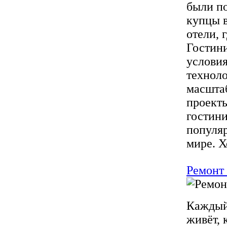
были по
купцы 
отели, 
Гостини
условия
техноло
масштаб
проекты
гостини
популяр
мире. Х
Ремонт
Каждый 
живёт, 