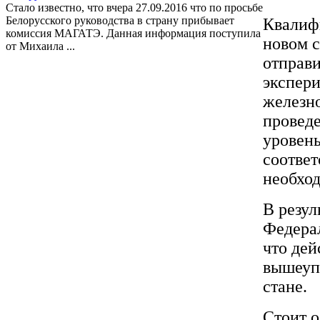
Стало известно, что вчера 27.09.2016 что по просьбе
Белорусского руководства в страну прибывает
Квалифи
комиссия МАГАТЭ. Данная информация поступила
новом с
от Михаила ...
отправи
экспер
железно
провед
уровень
соответ
необхо
В резул
Федерал
что дей
вышеупо
стане.
Стоит 