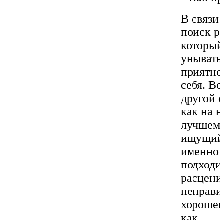
В связи
поиск р
который
унывать
приятно
себя. В
другой 
как на 
лучшему
ищущий 
именно 
подходи
расцени
неправи
хорошем
как ...