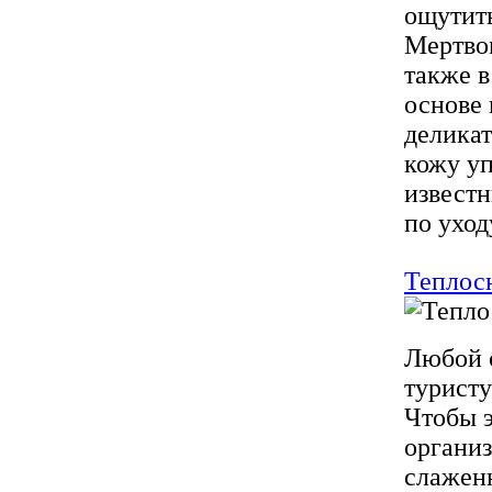
ощутит
Мертвом
также в
основе 
деликат
кожу уп
известн
по уход
Теплос
Любой 
туристу
Чтобы э
организ
слажен