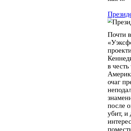
Презид
Почти в
«Уэксфо
проект
Кеннеди
в честь
Америк
очаг пр
неподал
знамени
после о
убит, и
интерес
поместь