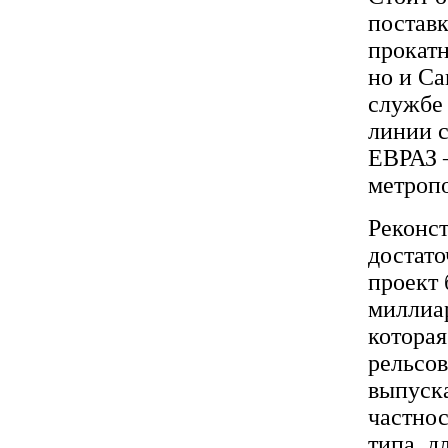
поставк
прокатн
но и Са
службе
линии с
ЕВРАЗ –
метроп
Реконст
достато
проект 
миллиар
которая
рельсов
выпуска
частно
типа, д