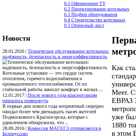
0.1 Оформление ТУ
0.2 Проектирование котельных
0.3 Подбор оборудования
0.4 Строительство котельных
0.5 Опросный лист
Новости
Перва
метр
28.01.2026 |
Техническое обслуживание котельных:
надёжность, безопасность и энергоэффективность
Как ста
Котельные установки — это сердце систем
стандар
отопления, горячего водоснабжения и
универс
промышленного теплоснабжения. От их
стабильной работы зависит комфорт в жилых ...
Meer. С
12.01.2017 |
После нового года красногорцам
ЕВРАЗ 
пришлось померзнуть
В первые дни нового года неприятный сюрприз
метропо
ожидал более чем двенадцать тысяч жителей
уже был
Подмосковного Красногорска, которые с
удивлением обнаружили, что ...
1880 то
28.09.2016 |
Комиссия МАГАТЭ отправляется в
в этом 
Белоруссию