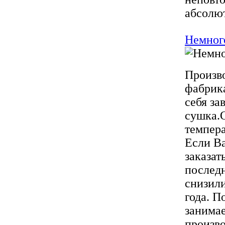
абсолют
Немног
Произво
фабрика
себя за
сушка.
темпера
Если Ва
заказат
последн
снизили
года. П
занимае
произво