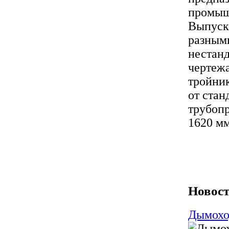
промыш
Выпуск
разными
нестанд
чертежа
тройник
от стан
трубопр
1620 мм
Новост
Дымохо