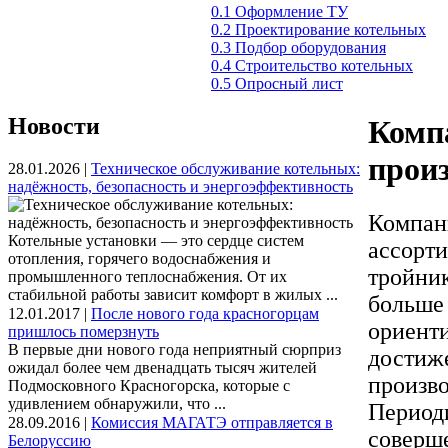
0.1 Оформление ТУ
0.2 Проектирование котельных
0.3 Подбор оборудования
0.4 Строительство котельных
0.5 Опросный лист
Новости
Комп
прои
28.01.2026 |
Техническое обслуживание котельных:
надёжность, безопасность и энергоэффективность
Компан
Котельные установки — это сердце систем
ассорти
отопления, горячего водоснабжения и
тройник
промышленного теплоснабжения. От их
стабильной работы зависит комфорт в жилых ...
больше 
12.01.2017 |
После нового года красногорцам
ориенти
пришлось померзнуть
В первые дни нового года неприятный сюрприз
достиже
ожидал более чем двенадцать тысяч жителей
произв
Подмосковного Красногорска, которые с
удивлением обнаружили, что ...
Период
28.09.2016 |
Комиссия МАГАТЭ отправляется в
соверше
Белоруссию