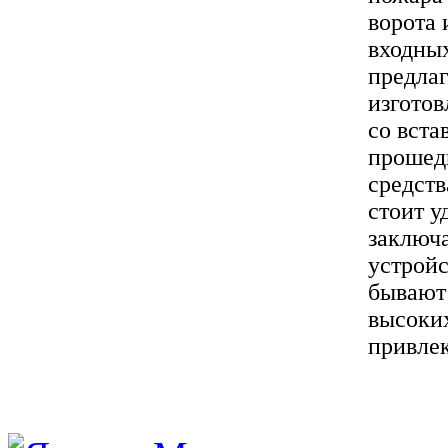
ворота 
входных
предлаг
изготов
со вста
прошед
средств
стоит у
заключа
устройс
бывают
высоких
привлек