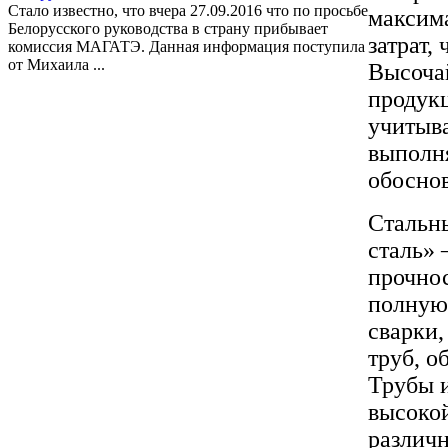
Стало известно, что вчера 27.09.2016 что по просьбе
максима
Белорусского руководства в страну прибывает
затрат,
комиссия МАГАТЭ. Данная информация поступила
от Михаила ...
Высочай
продукц
учитыва
выполн
обосно
Стальн
сталь» 
прочнос
полную
сварки,
труб, о
Трубы и
высокой
различн