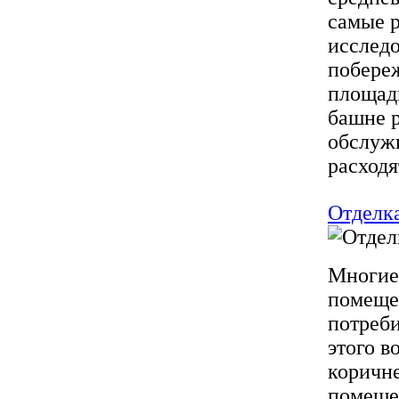
самые р
исследо
побереж
площадь
башне р
обслуж
расходят
Отделк
Многие
помещен
потреби
этого в
коричне
помещен