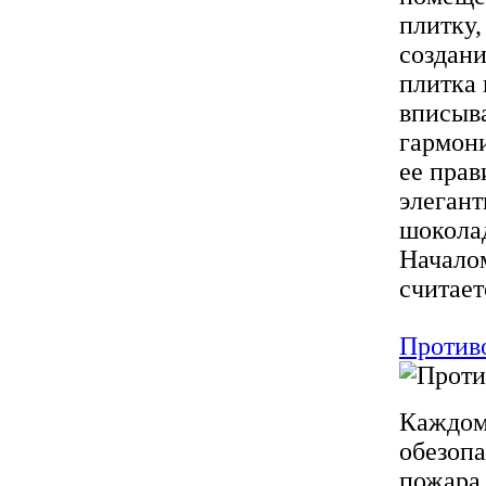
плитку,
создани
плитка
вписыва
гармон
ее прав
элеган
шоколад
Начало
считает
Против
Каждому
обезопа
пожара 