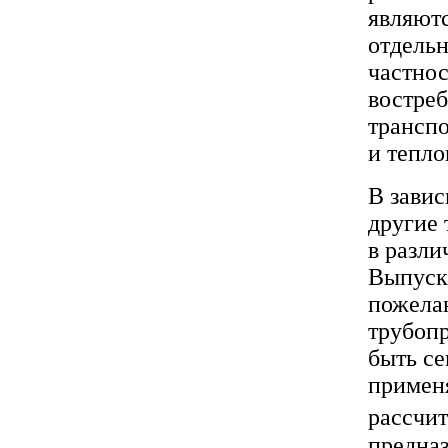
являютс
отдельн
частнос
востреб
трансп
и тепло
В завис
другие 
в разли
Выпуска
пожела
трубопр
быть с
применя
рассчит
предназ