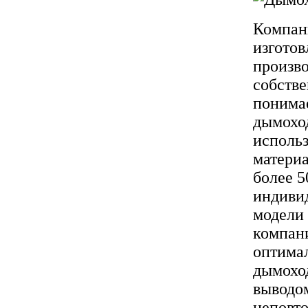
Компан
изгото
произв
собстве
понимае
дымоход
исполь
матери
более 5
индиви
модели 
компан
оптимал
дымохо
выводо
неповт