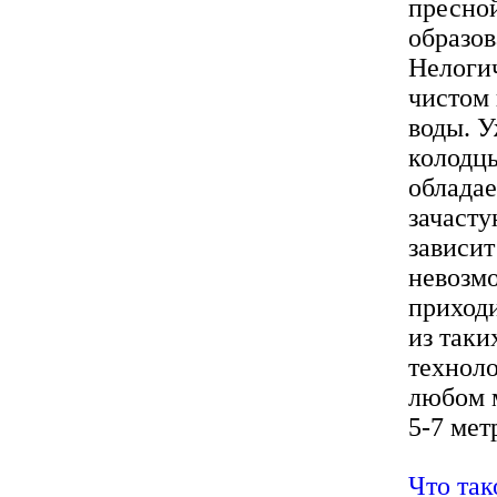
пресной
образов
Нелогич
чистом 
воды. У
колодцы
обладае
зачасту
зависит
невозмо
приходи
из так
техноло
любом м
5-7 метр
Что так