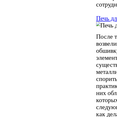
сотрудн
Печь дл
После т
возвел
обшивку
элемент
существ
металл
спорить
практик
них обл
которых
следующ
как дел