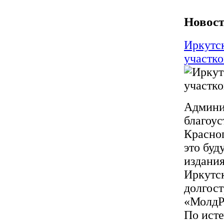
Новост
Иркутск
участк
Админи
благоус
Красно
это буд
издания
Иркутск
долгос
«МолдРо
По исте