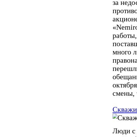
за недо
против
акционе
«Nemiro
работы,
поставщ
много л
правон
перешл
обещан
октября
смены, ч
Скважи
Люди с