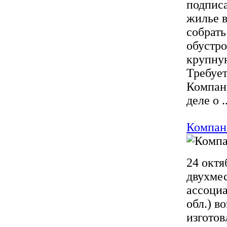
подписа
жилье в
собрать
обустр
крупную
Требует
Компан
деле о ..
Компани
24 октя
двухмес
ассоци
обл.) в
изготов