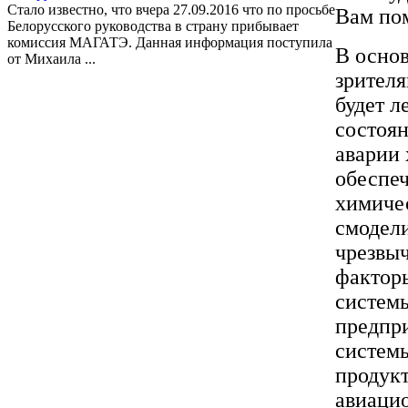
Стало известно, что вчера 27.09.2016 что по просьбе
Вам пом
Белорусского руководства в страну прибывает
комиссия МАГАТЭ. Данная информация поступила
В основ
от Михаила ...
зрителя
будет л
состоян
аварии 
обеспеч
химичес
смодел
чрезвы
фактор
системы
предпри
систем
продук
авиаци