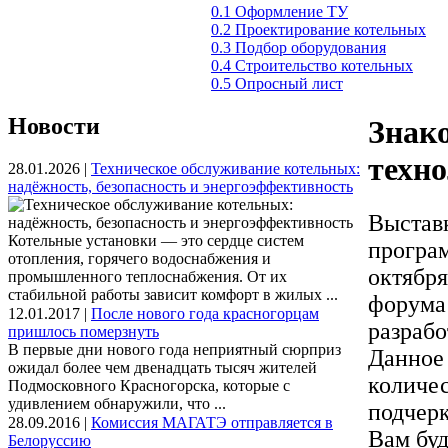
0.1 Оформление ТУ
0.2 Проектирование котельных
0.3 Подбор оборудования
0.4 Строительство котельных
0.5 Опросный лист
Новости
Знак
техн
28.01.2026 |
Техническое обслуживание котельных:
надёжность, безопасность и энергоэффективность
Выстав
Котельные установки — это сердце систем
програм
отопления, горячего водоснабжения и
октябр
промышленного теплоснабжения. От их
стабильной работы зависит комфорт в жилых ...
форума
12.01.2017 |
После нового года красногорцам
разраб
пришлось померзнуть
В первые дни нового года неприятный сюрприз
Данное
ожидал более чем двенадцать тысяч жителей
количес
Подмосковного Красногорска, которые с
удивлением обнаружили, что ...
подчер
28.09.2016 |
Комиссия МАГАТЭ отправляется в
Вам буд
Белоруссию