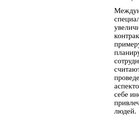
Междун
специа
увеличи
контрак
примеру
планир
сотрудн
считаю
провед
аспекто
себе и
привле
людей.