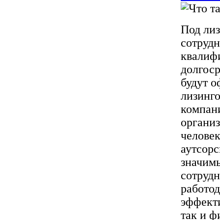
Под лиз
сотрудн
квалиф
долгоср
будут 
лизинго
компани
организ
человек
аутсорс
значимы
сотрудн
работод
эффект
так и ф