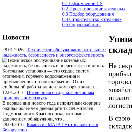
0.1 Оформление ТУ
0.2 Проектирование котельных
0.3 Подбор оборудования
0.4 Строительство котельных
0.5 Опросный лист
Новости
Унив
скла
28.01.2026 |
Техническое обслуживание котельных:
надёжность, безопасность и энергоэффективность
Не секр
Котельные установки — это сердце систем
прибыль
отопления, горячего водоснабжения и
торговл
промышленного теплоснабжения. От их
стабильной работы зависит комфорт в жилых ...
хозяйст
12.01.2017 |
После нового года красногорцам
играют 
пришлось померзнуть
В первые дни нового года неприятный сюрприз
логисти
ожидал более чем двенадцать тысяч жителей
Подмосковного Красногорска, которые с
В свою 
удивлением обнаружили, что ...
28.09.2016 |
Комиссия МАГАТЭ отправляется в
складск
Белоруссию