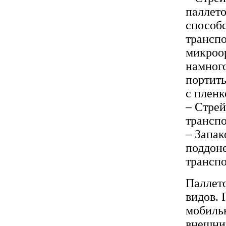
паллето
способс
транспо
микроор
намного
портить
с пленк
– Стрей
транспо
– Запа
поддоне
транспо
Паллет
видов. 
мобильн
внешних