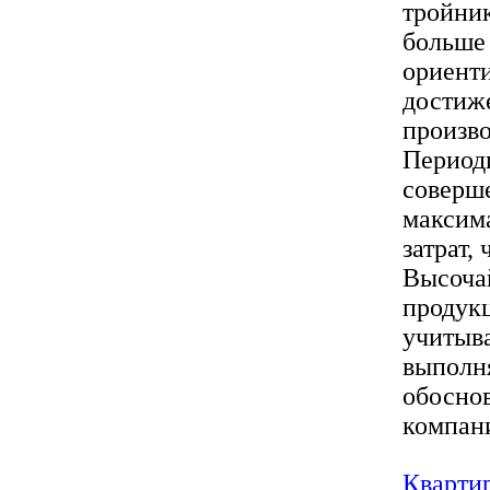
тройник
больше 
ориенти
достиже
произв
Период
соверше
максима
затрат,
Высочай
продукц
учитыва
выполн
обоснов
компани
Квартир