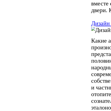
вместе 
двери. 
Дизайн 
Какие 
произно
предста
полови
народны
совреме
собстве
и частн
отопите
сознате
эталоно