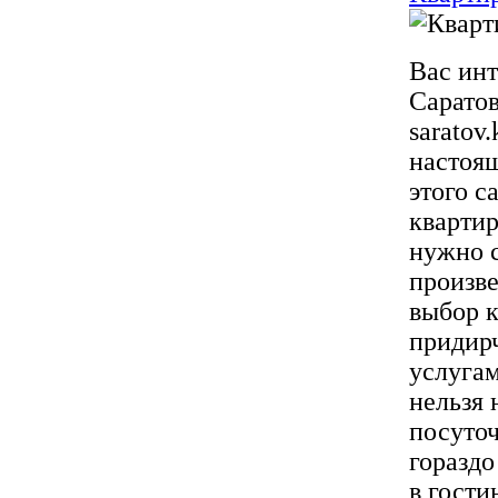
Вас инт
Саратов
saratov.
настоя
этого с
квартир
нужно с
произв
выбор к
придир
услугам
нельзя 
посуточ
гораздо
в гости