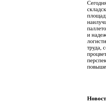
Сегодня
складск
площад
наилуч
паллет
и наде
логист
труда, 
процвет
перспек
повышен
Новост