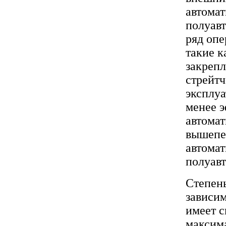
автомат
полуав
ряд опе
такие к
закрепл
стрейтч
эксплуа
менее э
автома
вышепе
автомат
полуавт
Степень
зависим
имеет с
максим