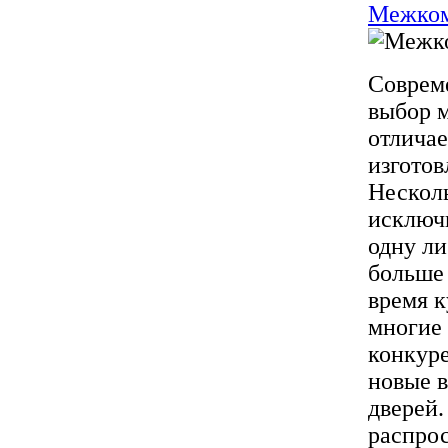
Межком
Соврем
выбор 
отличае
изготов
Несколь
исключи
одну ли
больше
время к
многие 
конкур
новые 
дверей.
распро