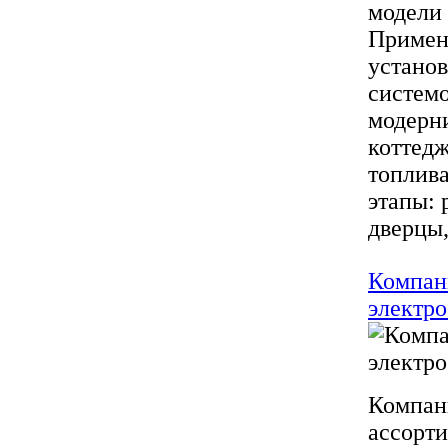
модели 
Примен
установ
систем
модерни
коттед
топлив
этапы: 
дверцы, 
Компан
электр
Компан
ассорти