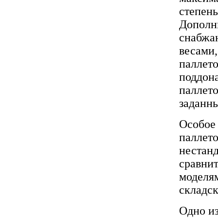
степень
Дополн
снабжа
весами,
паллето
поддона
паллет
заданн
Особое
паллет
нестанд
сравни
моделя
складск
Одно и