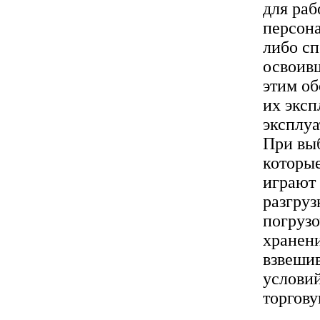
для раб
персона
либо с
освоив
этим об
их эксп
эксплуа
При выб
которы
играют 
разгруз
погрузо
хранени
взвешив
условий
торгову