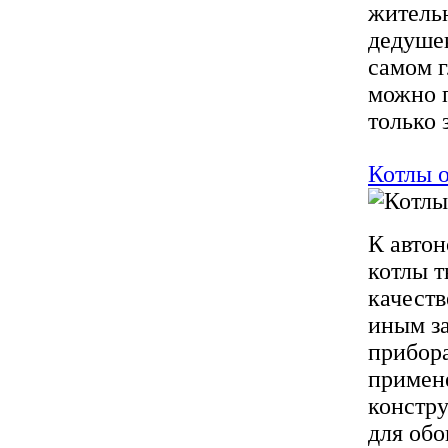
жительн
дедушек
самом г
можно 
только з
Котлы о
К авто
котлы т
качеств
иным з
прибор
примен
констру
для обо