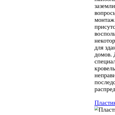
заземли
вопросы
монтаж 
присутс
восполь
некото
для зда
домов. 
специал
кровель
неправи
последс
распред
Пласти