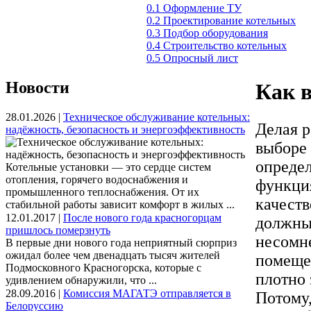
0.1 Оформление ТУ
0.2 Проектирование котельных
0.3 Подбор оборудования
0.4 Строительство котельных
0.5 Опросный лист
Новости
Как в
28.01.2026 |
Техническое обслуживание котельных:
Делая р
надёжность, безопасность и энергоэффективность
выборе 
определ
Котельные установки — это сердце систем
отопления, горячего водоснабжения и
функция
промышленного теплоснабжения. От их
качест
стабильной работы зависит комфорт в жилых ...
12.01.2017 |
После нового года красногорцам
должны 
пришлось померзнуть
несомне
В первые дни нового года неприятный сюрприз
ожидал более чем двенадцать тысяч жителей
помеще
Подмосковного Красногорска, которые с
плотно 
удивлением обнаружили, что ...
28.09.2016 |
Комиссия МАГАТЭ отправляется в
Потому,
Белоруссию