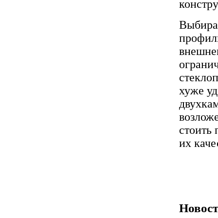
констру
Выбирая
профили
внешнем
ограни
стеклоп
хуже у
двухкам
возлож
стоить 
их каче
Новост