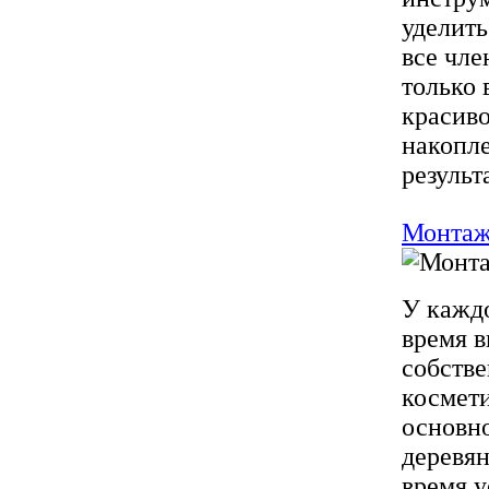
уделить
все чле
только 
красиво
накопл
результ
Монтаж
У каждо
время в
собств
космети
основн
деревя
время у