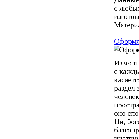
с любы
изготов
Материа
Оформл
Извест
с кажды
касаетс
раздел 
челове
простра
оно сп
Ци, бог
благоп
инструм