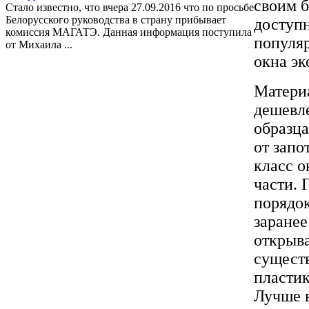
своим б
Стало известно, что вчера 27.09.2016 что по просьбе
Белорусского руководства в страну прибывает
доступ
комиссия МАГАТЭ. Данная информация поступила
популя
от Михаила ...
окна эк
Материа
дешевле
образца
от запо
класс о
части. 
порядо
заранее
открыва
существ
пластик
Лучше в