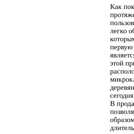
Как пок
протяже
пользов
легко о
которы
первую 
являетс
этой пр
располо
микрокл
деревян
сегодня
В прода
позволя
образом
длитель