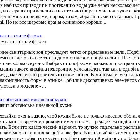
х набивок приводит к протеканию воды уже через несколько дес
, и сфера их применения значительно шире, их используют с ра
зочными материалами, паром, газом, абразивными составами. При
ml. Но не все шаровые краны одинаково хороши ...
ната в стиле фьюжн
ние санитарных зон преследует четко определенные цели. Подб
лементы декора - все это в одном стилевом направлении. Но час
но несколько скучно. Выбрав стиль фьюжн, можно в пространств
здания такого дизайна невероятно увлекателен, так как в одной
ьи, даже если они разительно отличаются. В минимализме стил
 лаконичность форм, в этнике - обилие декоративных элементов с
юта, а в модерне - ...
ит обстановка идеальной кухни
хозяйки очень важно, чтоб кухня была не только красиво обстав
ны много времени проводят именно там. Прежде чем подбирать 
ать. Если это классический вариант, то нужно тщательно расплани
ишком много лишних вещей и шкафов. Важно выбрать именно те д
верхности, чтобы их разместить. Цвет мебели К вопросу подбора