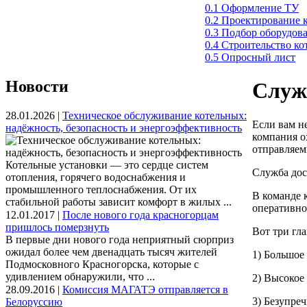
0.1 Оформление ТУ
0.2 Проектирование 
0.3 Подбор оборудов
0.4 Строительство к
0.5 Опросный лист
Новости
Служ
28.01.2026 |
Техническое обслуживание котельных:
Если вам н
надёжность, безопасность и энергоэффективность
компания о
отправляем
Котельные установки — это сердце систем
Служба дос
отопления, горячего водоснабжения и
промышленного теплоснабжения. От их
В команде 
стабильной работы зависит комфорт в жилых ...
оперативно
12.01.2017 |
После нового года красногорцам
пришлось померзнуть
Вот три гл
В первые дни нового года неприятный сюрприз
ожидал более чем двенадцать тысяч жителей
1) Большое
Подмосковного Красногорска, которые с
удивлением обнаружили, что ...
2) Высокое
28.09.2016 |
Комиссия МАГАТЭ отправляется в
3) Безупре
Белоруссию