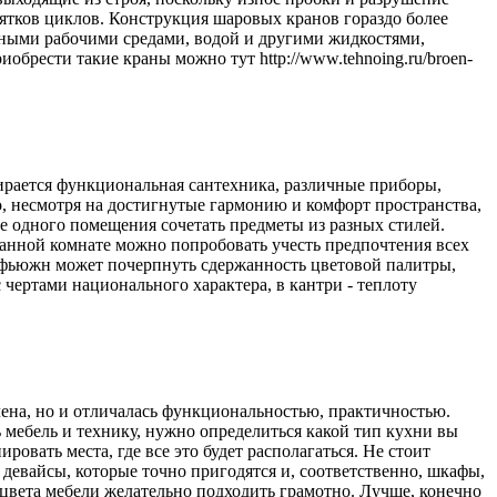
ятков циклов. Конструкция шаровых кранов гораздо более
зными рабочими средами, водой и другими жидкостями,
обрести такие краны можно тут http://www.tehnoing.ru/broen-
ирается функциональная сантехника, различные приборы,
то, несмотря на достигнутые гармонию и комфорт пространства,
е одного помещения сочетать предметы из разных стилей.
 ванной комнате можно попробовать учесть предпочтения всех
ь фьюжн может почерпнуть сдержанность цветовой палитры,
 чертами национального характера, в кантри - теплоту
лена, но и отличалась функциональностью, практичностью.
мебель и технику, нужно определиться какой тип кухни вы
ровать места, где все это будет располагаться. Не стоит
евайсы, которые точно пригодятся и, соответственно, шкафы,
 цвета мебели желательно подходить грамотно. Лучше, конечно