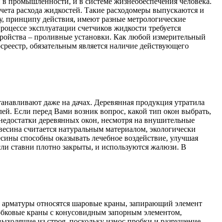
 в промышленности, и в системе жизнеобеспечения человека.
учета расхода жидкостей. Такие расходомеры выпускаются и
у, принципу действия, имеют разные метрологические
роцессе эксплуатации счетчиков жидкости требуется
стройства – проливные установки. Как любой измерительный
осреестр, обязательным является наличие действующего
танавливают даже на дачах. Деревянная продукция утратила
ей. Если перед Вами возник вопрос, какой тип окон выбрать,
 недостатки деревянных окон, несмотря на внушительные
евесина считается натуральным материалом, экологически
сины способны оказывать лечебное воздействие, улучшая
сли ставни плотно закрыты, и используются жалюзи. В
 арматуры относятся шаровые краны, запирающий элемент
обковые краны с конусовидным запорным элементом,
ыходящие из строя, поскольку износ пробки и разрушение