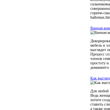
сальниковы
совершенна
горюче-сма
ballomax.ht
Ванная ком
Декорирова
мебель и э
выглядит о
Процесс со
членов сем
простоту и
домашнего у
Как выгляд
Для любой 
Ведь женщи
хотите созд
ставить сл
а также по