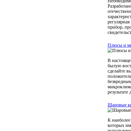
Необходимо
Разработан
отечествен
характерис
регулярная
прибор, пр
свидетельст
Плюсы и м
В настояще
былую вост
сделайте в
положитель
безвредным
микроклима
результате 
Шаровые кр
К наиболее
которых им
использующ