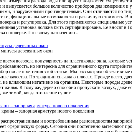
сть измерения расхода воды или других жидкостей существует и
о и выпускается большое количество приборов для измерения и 
ными, и зарубежными производителями. Они отличаются по тип
тики, функциональные возможности и различную стоимость. В п
 поверка и регулировка. Для этого применяются специальные у
оливная установка должна быть сертифицирована. Ее вносят в Г
ва о поверке. По своему назначению ...
инусы деревянных окон
е время возросла популярность на пластиковые окна, которые ус
ребованность, но интересна для ограниченного круга потребител
ыбор после прочтения этой статьи. Мы рассмотрим объективные
ные качества. По традиции сначала о плюсах. Прежде всего, др
, не влияющим негативно на организм. Некоторые породы древе
т жилья. К тому же, дерево способно пропускать воздух, даже е
даже зимой, когда отопление сушит ...
аны – запорная арматура нового поколения
 распространенным и востребованным разновидностям запорной
еет сферическую форму. Сегодня они постепенно вытесняют пр
иеся с муфтовым вентилем, довольно недолговечные и быстро в