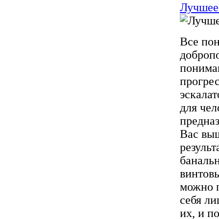
Лучшее 
Все пон
добропо
понимаю
прогрес
эскала
для чел
предна
Вас выш
результ
банальн
винтовы
можно п
себя л
их, и п