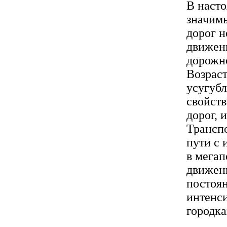
В насто
значимы
дорог н
движени
дорожно
Возрас
усугубл
свойст
дорог, 
Трансп
пути с 
в мегап
движен
постоян
интенси
городка