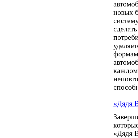
автомоб
новых б
систему
сделать
потреби
уделяет
формам.
автомоб
каждом
неповто
способн
«Дядя В
Заверши
которые
«Дядя 