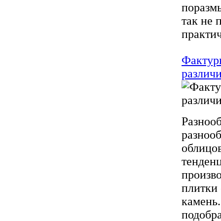
поразмы
так не 
практич
Фактур
различ
Разнооб
разнооб
облицов
тенден
произв
плитки
камень.
подобр