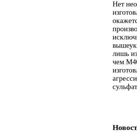
Нет нео
изготов
окажетс
произво
исключ
вышеук
лишь из
чем М40
изготов
агресс
сульфат
Новост