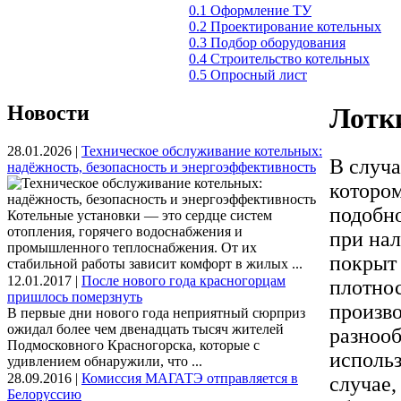
0.1 Оформление ТУ
0.2 Проектирование котельных
0.3 Подбор оборудования
0.4 Строительство котельных
0.5 Опросный лист
Новости
Лотк
28.01.2026 |
Техническое обслуживание котельных:
В случа
надёжность, безопасность и энергоэффективность
котором
подобн
Котельные установки — это сердце систем
отопления, горячего водоснабжения и
при нал
промышленного теплоснабжения. От их
покрыт
стабильной работы зависит комфорт в жилых ...
12.01.2017 |
После нового года красногорцам
плотнос
пришлось померзнуть
произво
В первые дни нового года неприятный сюрприз
ожидал более чем двенадцать тысяч жителей
разнооб
Подмосковного Красногорска, которые с
использ
удивлением обнаружили, что ...
28.09.2016 |
Комиссия МАГАТЭ отправляется в
случае,
Белоруссию