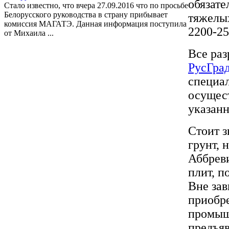
обязате
Стало известно, что вчера 27.09.2016 что по просьбе
Белорусского руководства в страну прибывает
тяжелых
комиссия МАГАТЭ. Данная информация поступила
2200-25
от Михаила ...
Все ра
РусГра
специа
осущест
указан
Стоит з
грунт, 
Аббрев
плит, п
Вне зав
приобре
промышл
предъя