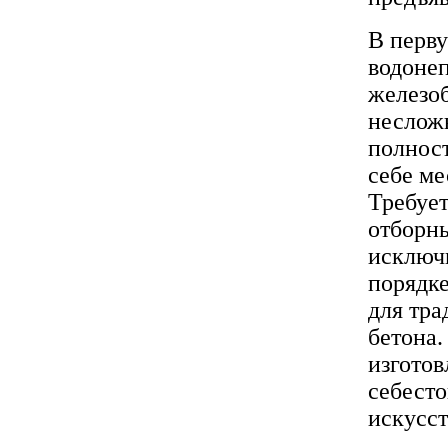
В перву
водоне
железоб
несложн
полност
себе ме
Требует
отборны
исключи
порядке
для тра
бетона.
изготов
себесто
искусст