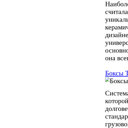
Наибол
считала
уникал
керамич
дизайне
универс
основно
она все
Боксы 
Система
которой
долгове
стандар
грузово