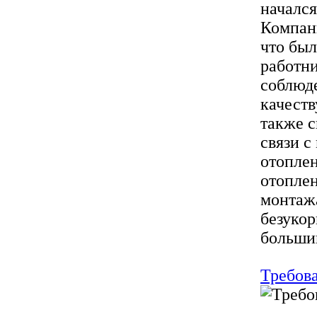
начался
Компани
что бы
работни
соблюде
качеств
также с
связи с
отоплен
отоплен
монтаж
безуко
большин
Требова