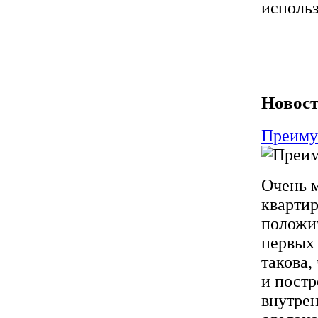
исполь
Новост
Преиму
Очень м
квартир
положит
первых 
такова,
и постр
внутре