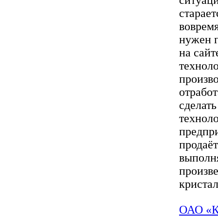
ситуаци
старает
вовремя
нужен г
на сайт
техноло
произво
отработ
сделать
техноло
предпри
продаёт
выполня
произв
кристал
ОАО «К