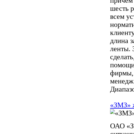
причем 
шесть р
всем ус
нормат
клиенту
длина 
ленты. 
сделать
помощи
фирмы, 
менедж
Диапазо
«ЗМЗ» 
ОАО «З