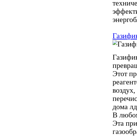
технич
эффект
энергоб
Газифик
Газифик
превращ
Этот п
реагент
воздух,
перечис
дома лд
В любом
Эта при
газообр