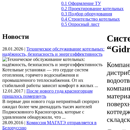
0.1 Оформление ТУ
0.2 Проектирование котельных
0.3 Подбор оборудования
0.4 Строительство котельных
0.5 Опросный лист
Новости
Сист
“Gidr
28.01.2026 |
Техническое обслуживание котельных:
надёжность, безопасность и энергоэффективность
Компани
Котельные установки — это сердце систем
дистри
отопления, горячего водоснабжения и
водоотв
промышленного теплоснабжения. От их
стабильной работы зависит комфорт в жилых ...
компан
12.01.2017 |
После нового года красногорцам
матери
пришлось померзнуть
В первые дни нового года неприятный сюрприз
поверхн
ожидал более чем двенадцать тысяч жителей
коттедж
Подмосковного Красногорска, которые с
удивлением обнаружили, что ...
складс
28.09.2016 |
Комиссия МАГАТЭ отправляется в
Белоруссию