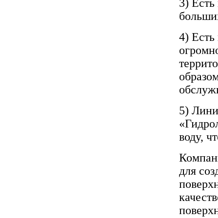
3) Есть
больши
4) Есть
огромн
террито
образом
обслуж
5) Лини
«Гидрол
воду, ч
Компани
для соз
поверхн
качест
поверх