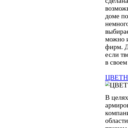
сделана
возможн
доме по
немного
выбирае
можно и
фирм. Д
если тв
в своем 
ЦВЕТН
В целях
армиров
компан
области