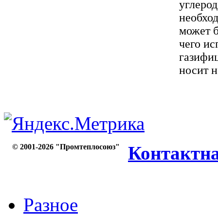
углерод
необход
может б
чего и
газифи
носит н
© 2001-2026 "Промтеплосоюз"
Контактн
Разное