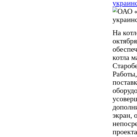
украинс
На котл
октября
обеспе
котла м
Старобе
Работы,
постав
оборудо
усовер
дополн
экран, 
непосре
проект