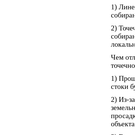
1) Лине
собиран
2) Точе
собиран
локальн
Чем отл
точечно
1) Прощ
стоки б
2) Из-з
земель
просадк
объекта