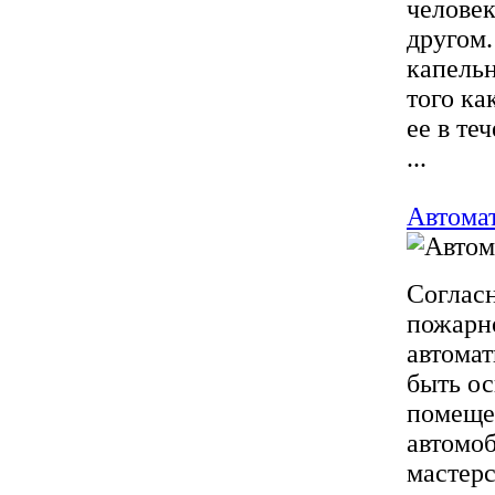
человек
другом.
капельн
того ка
ее в те
...
Автома
Соглас
пожарно
автома
быть о
помеще
автомоб
мастерс