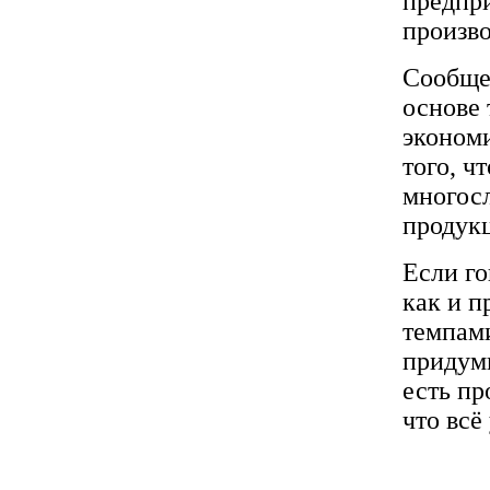
предпри
произво
Сообщен
основе
экономи
того, ч
многосл
продук
Если го
как и п
темпами
придумы
есть пр
что всё