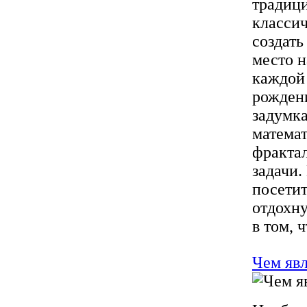
традиц
класси
создать
место н
каждой 
рождени
задумка
матема
фракта
задачи.
посетит
отдохну
в том, 
Чем яв