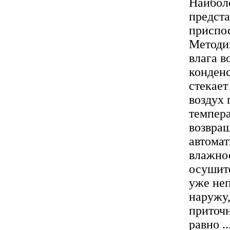
Наибол
предста
приспос
Методик
влага в
конденс
стекает
воздух 
темпера
возвращ
автома
влажнос
осушит
уже неп
наружу,
приточн
равно ..