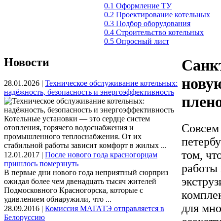
0.1 Оформление ТУ
0.2 Проектирование котельных
0.3 Подбор оборудования
0.4 Строительство котельных
0.5 Опросный лист
Новости
Санкт
нову
28.01.2026 |
Техническое обслуживание котельных:
надёжность, безопасность и энергоэффективность
плен
Котельные установки — это сердце систем
Совсем 
отопления, горячего водоснабжения и
промышленного теплоснабжения. От их
петербу
стабильной работы зависит комфорт в жилых ...
том, чт
12.01.2017 |
После нового года красногорцам
пришлось померзнуть
работы 
В первые дни нового года неприятный сюрприз
экструз
ожидал более чем двенадцать тысяч жителей
Подмосковного Красногорска, которые с
комплек
удивлением обнаружили, что ...
для мн
28.09.2016 |
Комиссия МАГАТЭ отправляется в
Белоруссию