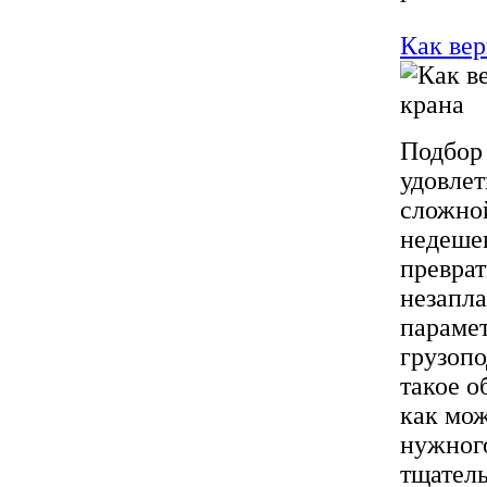
Как вер
Подбор 
удовле
сложно
недешев
преврат
незапл
парамет
грузопо
такое о
как мож
нужного
тщатель