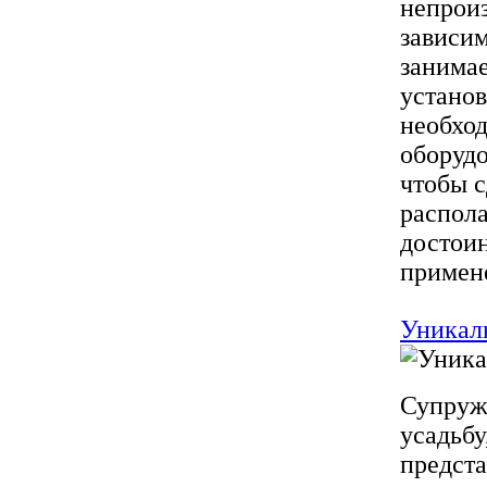
непроиз
зависим
занима
устано
необход
оборудо
чтобы 
распола
достоин
примене
Уникал
Супруже
усадьбу
предста