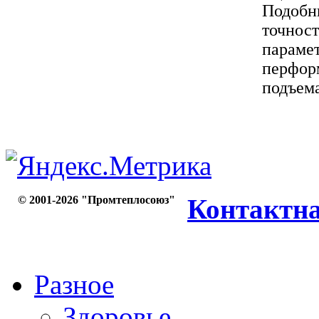
Подобны
точнос
парамет
перфор
подъема
© 2001-2026 "Промтеплосоюз"
Контактн
Разное
Здоровье