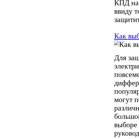
КПД на 
ввиду т
защитит
Как вы
Для за
электри
повсем
диффер
популяр
могут 
различ
большой
выборе 
руковод