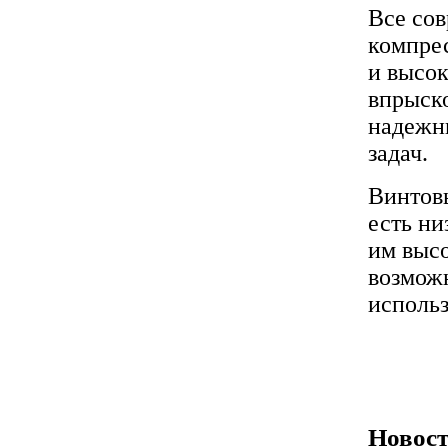
Все сов
компрес
и высок
впрыско
надежн
задач.
Винтовы
есть ни
им высо
возможн
использ
Новост