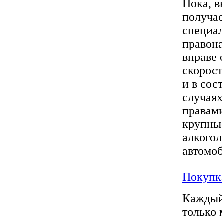
Пока, в
получае
специа
правон
вправе
скорост
и в сос
случаях
правами
крупны
алкогол
автомоб
Покупка
Каждый 
только