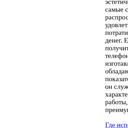
эстети
самые 
распрос
удовлет
потрат
денег. 
получит
телефон
изготав
облада
показат
он служ
характе
работы,
преимущ
Где исп