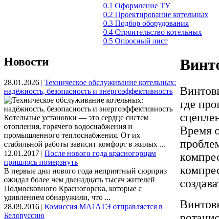
0.1 Оформление ТУ
0.2 Проектирование котельных
0.3 Подбор оборудования
0.4 Строительство котельных
0.5 Опросный лист
Новости
Винт
28.01.2026 |
Техническое обслуживание котельных:
Винтов
надёжность, безопасность и энергоэффективность
где про
сцеплен
Котельные установки — это сердце систем
отопления, горячего водоснабжения и
Время о
промышленного теплоснабжения. От их
проблем
стабильной работы зависит комфорт в жилых ...
12.01.2017 |
После нового года красногорцам
компрес
пришлось померзнуть
компрес
В первые дни нового года неприятный сюрприз
ожидал более чем двенадцать тысяч жителей
создава
Подмосковного Красногорска, которые с
удивлением обнаружили, что ...
Винтовы
28.09.2016 |
Комиссия МАГАТЭ отправляется в
Белоруссию
ротаци