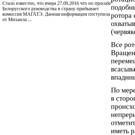
Стало известно, что вчера 27.09.2016 что по просьбе
подобны
Белорусского руководства в страну прибывает
комиссия МАГАТЭ. Данная информация поступила
ротора
от Михаила ...
охваты
(червяк
Все рот
Вращени
перемещ
всасыва
впадины
По мере
в сторо
происхо
непрер
отметит
иметь р