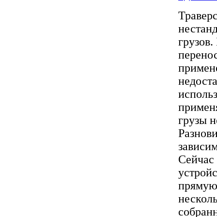
Травер
нестан
грузов.
перенос
примен
недоста
использ
применя
грузы н
Разнови
зависи
Сейчас
устройс
прямую 
несколь
собранн