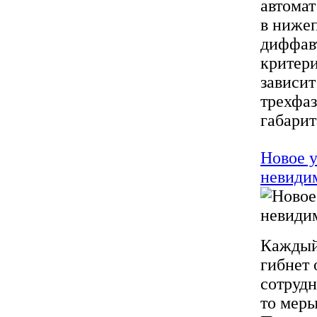
автомат
в нижеп
диффав
критери
зависит
трехфа
габарит
Новое у
невиди
Каждый 
гибнет 
сотруд
то меры