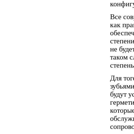
конфиг
Все сов
как пра
обеспе
степени
не буде
таком с
степень
Для тог
зубьями
будут у
гермети
которые
обслуж
сопрово