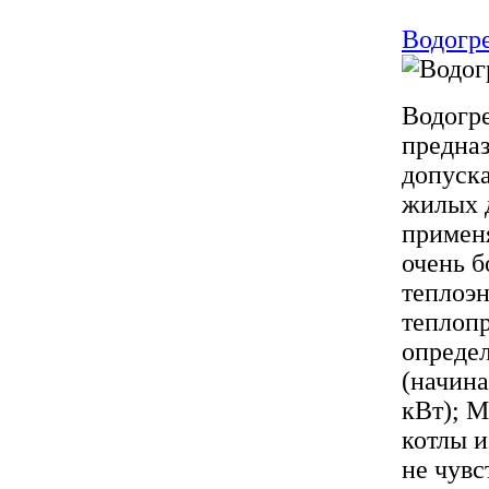
Водогр
Водогре
предназ
допуска
жилых д
применя
очень б
теплоэн
теплопр
опреде
(начина
кВт); М
котлы и
не чувс