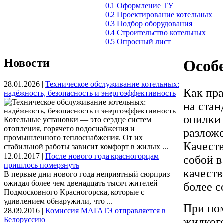
0.1 Оформление ТУ
0.2 Проектирование котельных
0.3 Подбор оборудования
0.4 Строительство котельных
0.5 Опросный лист
Новости
Особ
28.01.2026 |
Техническое обслуживание котельных:
Как пра
надёжность, безопасность и энергоэффективность
на стан
опилки 
Котельные установки — это сердце систем
отопления, горячего водоснабжения и
разложе
промышленного теплоснабжения. От их
Качеств
стабильной работы зависит комфорт в жилых ...
12.01.2017 |
После нового года красногорцам
собой в
пришлось померзнуть
качест
В первые дни нового года неприятный сюрприз
ожидал более чем двенадцать тысяч жителей
более 
Подмосковного Красногорска, которые с
удивлением обнаружили, что ...
При по
28.09.2016 |
Комиссия МАГАТЭ отправляется в
Белоруссию
жидкого