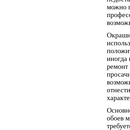
можно п
професс
возможн
Окраши
использ
положи
иногда
ремонт 
просачи
возмож
отнести
характ
Основн
обоев 
требует