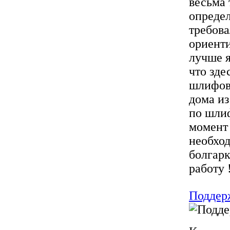
весьма 
опреде
требова
ориенти
лучше я
что зде
шлифов
дома из
по шлиф
момент 
необход
болгарк
работу !
Поддер