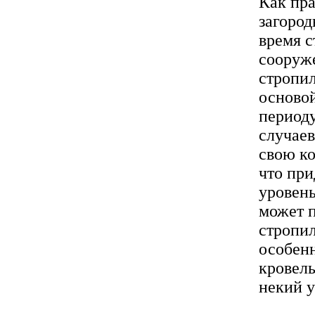
Как пра
загород
время с
сооруж
стропил
основой
период
случаев
свою к
что пр
уровень
может п
стропи
особен
кровель
некий у