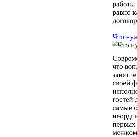
работы
равно к
договор 
Что ну
Совреме
что воп
занятие
своей 
исполне
гостей 
самые 
неорди
первых
межком