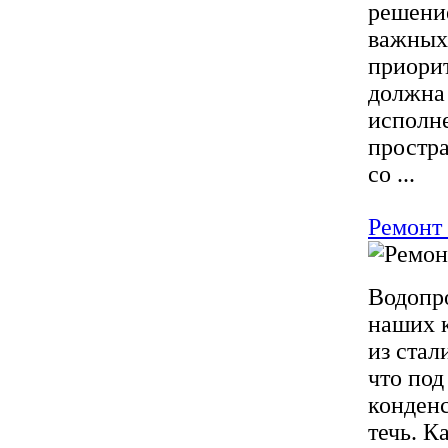
решение
важных 
приорит
должна
исполн
простра
со ...
Ремонт 
Водопр
наших к
из стал
что под
конденс
течь. К