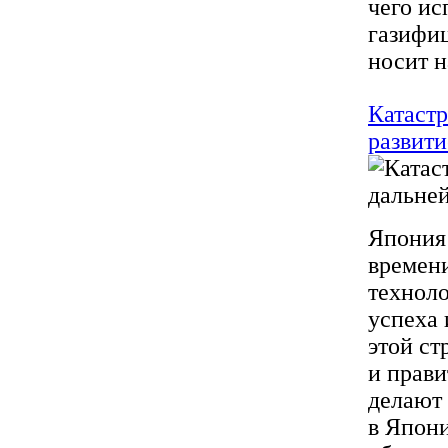
чего и
газифи
носит н
Катаст
развит
Япония 
времени
техноло
успеха 
этой ст
и прави
делают 
в Япони