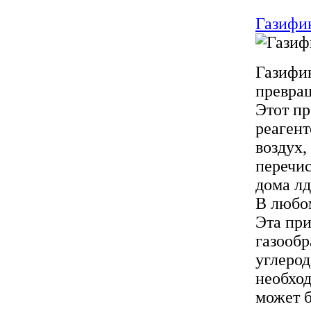
Газифик
Газифик
превращ
Этот п
реагент
воздух,
перечис
дома лд
В любом
Эта при
газообр
углерод
необход
может б