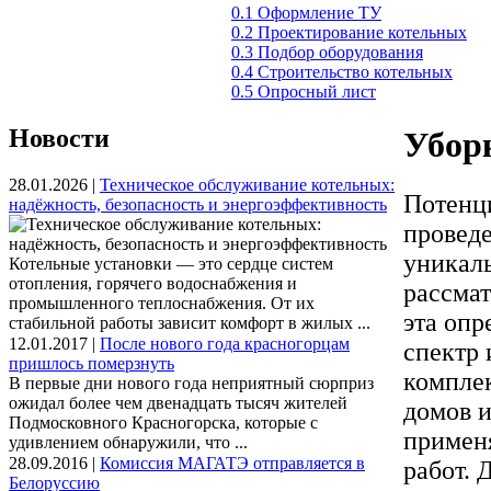
0.1 Оформление ТУ
0.2 Проектирование котельных
0.3 Подбор оборудования
0.4 Строительство котельных
0.5 Опросный лист
Новости
Убор
28.01.2026 |
Техническое обслуживание котельных:
Потенц
надёжность, безопасность и энергоэффективность
проведе
уникал
Котельные установки — это сердце систем
отопления, горячего водоснабжения и
рассмат
промышленного теплоснабжения. От их
эта опр
стабильной работы зависит комфорт в жилых ...
12.01.2017 |
После нового года красногорцам
спектр 
пришлось померзнуть
комплек
В первые дни нового года неприятный сюрприз
ожидал более чем двенадцать тысяч жителей
домов 
Подмосковного Красногорска, которые с
применя
удивлением обнаружили, что ...
28.09.2016 |
Комиссия МАГАТЭ отправляется в
работ. 
Белоруссию