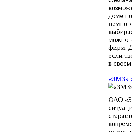
возможн
доме по
немного
выбирае
можно и
фирм. Д
если тв
в своем 
«ЗМЗ» 
ОАО «З
ситуаци
старает
вовремя
нужен г