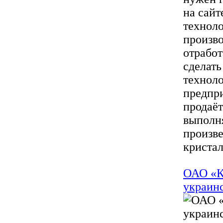
на сайт
техноло
произво
отработ
сделать
техноло
предпри
продаёт
выполня
произв
кристал
ОАО «К
украинс