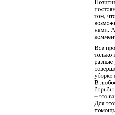
Позити
постоян
том, чт
возможн
нами. А
коммент
Все пр
только
разные 
соверш
уборке 
В любое
борьбы 
– это в
Для это
помощь