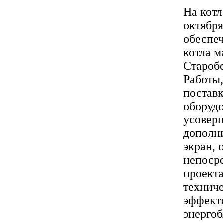
На котл
октября
обеспе
котла м
Старобе
Работы,
постав
оборудо
усовер
дополн
экран, 
непосре
проект
технич
эффект
энергоб