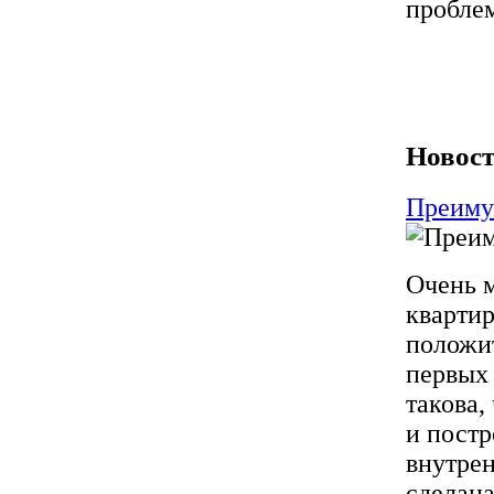
проблем
Новост
Преиму
Очень м
квартир
положит
первых 
такова,
и постр
внутре
сделана