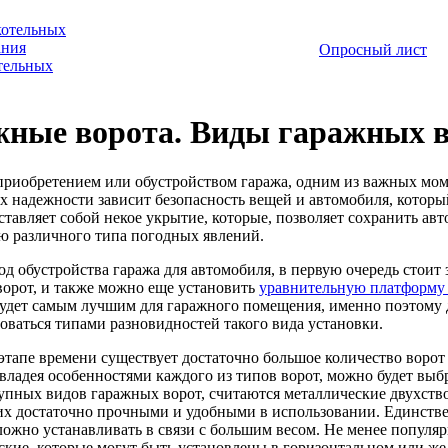
котельных
ания
Опросный лист
отельных
жные ворота. Виды гаражных 
приобретением или обустройством гаража, одним из важных мом
их надежности зависит безопасность вещей и автомобиля, котор
ставляет собой некое укрытие, которые, позволяет сохранить авт
ю различного типа погодных явлений.
иод обустройства гаража для автомобиля, в первую очередь стоит
ворот, и также можно еще установить
уравнительную платформу
будет самым лучшим для гаражного помещения, именно поэтому д
зоваться типами разновидностей такого вида установки.
этапе времени существует достаточно большое количество ворот 
 владея особенностями каждого из типов ворот, можно будет выбр
упных видов гаражных ворот, считаются металлические двухство
 их достаточно прочными и удобными в использовании. Единствен
ложно устанавливать в связи с большим весом. Не менее популя
ские, которые могут быть установлены в горизонтальном или же