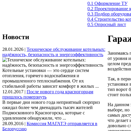
0.1 Оформление ТУ
0.2 Проектирование 
0.3 Подбор оборудов
0.4 Строительство к
0.5 Опросный лист
Новости
Гара
28.01.2026 |
Техническое обслуживание котельных:
Занимаясь 
надёжность, безопасность и энергоэффективность
от уровня 
целом пред
воздействи
Котельные установки — это сердце систем
отопления, горячего водоснабжения и
Так, в пер
промышленного теплоснабжения. От их
установки 
стабильной работы зависит комфорт в жилых ...
тип ворот 
12.01.2017 |
После нового года красногорцам
стоит поль
пришлось померзнуть
В первые дни нового года неприятный сюрприз
На данном 
ожидал более чем двенадцать тысяч жителей
выборе, но
Подмосковного Красногорска, которые с
самых дост
удивлением обнаружили, что ...
что делает
28.09.2016 |
Комиссия МАГАТЭ отправляется в
довольно с
Белоруссию
автоматиче