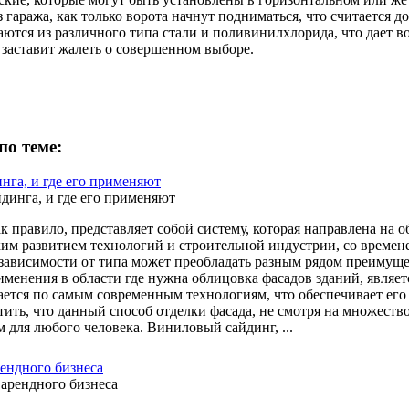
з гаража, как только ворота начнут подниматься, что считается
аются из различного типа стали и поливинилхлорида, что дает в
 заставит жалеть о совершенном выборе.
по теме:
нга, и где его применяют
ак правило, представляет собой систему, которая направлена на
зким развитием технологий и строительной индустрии, со време
 зависимости от типа может преобладать разным рядом преимущ
именения в области где нужна облицовка фасадов зданий, являе
ается по самым современным технологиям, что обеспечивает его 
тить, что данный способ отделки фасада, не смотря на множеств
 для любого человека. Виниловый сайдинг, ...
ендного бизнеса