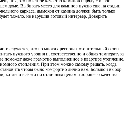
мещения, это полезное качество каминов наряду с игрой
шем доме. Выбирать место для каминов нужно еще на стадии
овельного каркаса, дымоход от камина должен быть только
будет тяжело, не нарушив готовый интерьер. Доверить
сто случается, что во многих регионах отопительный сезон
тигать нужного уровня и, соответственно и общая температура
 не поможет даже грамотно выполненное в квартире утепление.
ономного отопления. При этом можно самому решать, когда
 установить чтобы было комфортно лично вам. Большой выбор
ли, котлы и всё это по отличным ценам и хорошего качества.