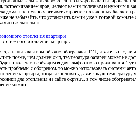
 громадные залы замков королей, но и хорошо вентилировали по
я, потрескиванием дров, делают камин полезным и нужным в ва
тва дома, т. к. нужно учитывать строение потолочных балок и кр
кже не забывайте, что установить камин уже в готовой комнате 
амина желательно ...
тономного отопления квартиры
олода наши квартиры обычно обогревают ТЭЦ и котельные, но ча
упить позже, чем должен был, температура батарей может не дос
 будет ниже, чем необходимая для комфортного проживания. Тут
 есть проблемы с обогревом, то можно использовать системы авт
топление квартиры, когда заканчивать, даже какую температуру
ехники для отопления на сайте okpvs.ru, в том числе обогревате
ение можно ...