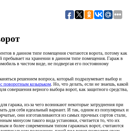
ворот
ентов в данном типе помещения считаются ворота, потому как
ый пребывает на хранении в данном типе помещения. Гараж в
омобиль в чистом виде, не подвергая его постоянному
 заняться решением вопроса, который подразумевает выбор и
 с поворотным козырьком
. Но, что делать, если не знаешь, какой
ля совершения верного выбора ворот, как защитного средства,
для гаража, из-за чего возникают некоторые затруднения при
ать для себя идеальный вариант. И так, одним из популярных и
рчатые, они изготавливаются из самых прочных сортов стали,
ным минусом такого вида установки, считается то, что их
рным и более современным типом гаражных ворот, считаются
 вертикальном положении, такой вид ворот позволяет сразу