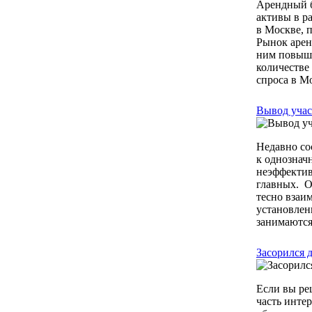
Арендный б
активы в р
в Москве, 
Рынок арен
ним повыша
количестве 
спроса в Мо
Вывод учас
Недавно со
к однознач
неэффектив
главных. О
тесно взаи
установлен
занимаются 
Засорился 
Если вы ре
часть инте