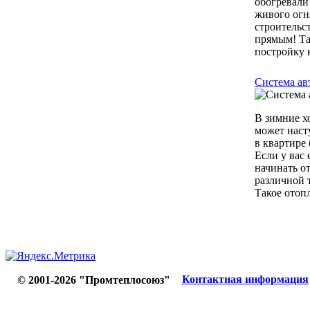
обогревали
живого огн
строительс
прямым! Та
постройку к
Система ав
В зимние х
может наст
в квартире
Если у вас
начинать о
различной т
Такое отопл
Контактная информация
© 2001-2026 "Промтеплосоюз"