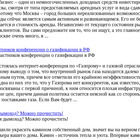
изнес – один из немногочисленных доходных средств инвестиро
азы, смотря от типа предоставляемых арендных услуг и вида сд
потому что Москва – город больших нереализованных возможнос
ды сейчас является самым активным и развивающимся. Его не бе
ется и стоимость аренды. Независимо от текущего состояния ры
клиентов. Вы сами предложите им то, что он ищут, а это главное
скве очень много, в ...
тников конференции о газификации в РФ
стоялась интернет-конференция по «Газпрому» и газовой отрасл
ному выводу о том, что внутренний рынок газа находится далеко
ным путем, причем все отметили его крайнюю неэффективность.
дна из них это то, что у Газпрома нет конкурентов, как известн
мосвязаны с первой причиной, к ним относится плохая инфрастр
ие цен, причем данная политика остается неясной как со стороны
поставками газа. Если Вам будет ...
дымоход? Можно прочистить!
шили украсить камином собственный дом, значит вы на верном пу
рьера вашего дома. Камин - источник тепла и уюта. Впервые ками