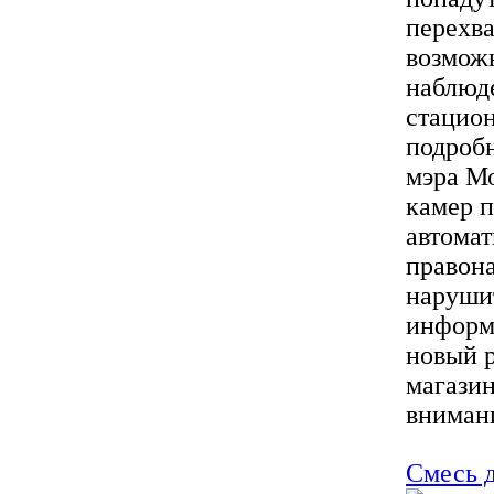
перехв
возможн
наблюде
стацио
подроб
мэра Мо
камер 
автома
правон
наруши
информ
новый р
магазин
внимани
Смесь д