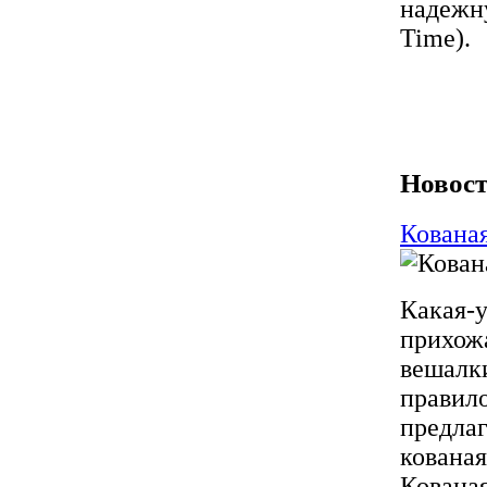
надежну
Time).
Новост
Кована
Какая-у
прихожа
вешалки
правило
предлаг
кованая
Кованая