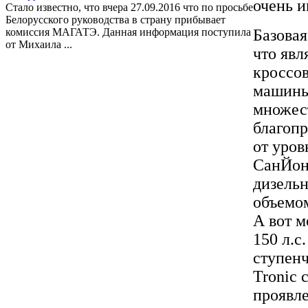
очень 
Стало известно, что вчера 27.09.2016 что по просьбе
Белорусского руководства в страну прибывает
комиссия МАГАТЭ. Данная информация поступила
Базовая
от Михаила ...
что явл
кроссов
машины
множес
благоп
от уров
СанЙон
дизельн
объемом
А вот м
150 л.с
ступенч
Tronic 
проявл