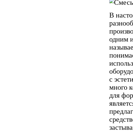
В насто
разноо
произв
одним и
называ
понимае
исполь
оборудо
с эстет
много 
для фо
являетс
предлаг
средств
застыва