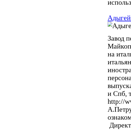
использ
Адыгейс
Завод п
Майкоп
на итал
итальян
иностр
персона
выпуска
и Спб, 
http://
А.Петру
ознаком
Директо