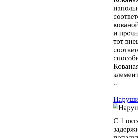
напольн
соответ
кованой
и прочн
тот вне
соответ
способн
Кованая
элемен
...
Наруши
С 1 окт
задержи
попаду