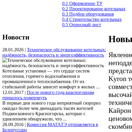
0.1 Оформление ТУ
0.2 Проектирование котельных
0.3 Подбор оборудования
0.4 Строительство котельных
0.5 Опросный лист
Новости
Новый
28.01.2026 |
Техническое обслуживание котельных:
Явление
надёжность, безопасность и энергоэффективность
неподд
предста
Котельные установки — это сердце систем
отопления, горячего водоснабжения и
Kyron т
промышленного теплоснабжения. От их
совмест
стабильной работы зависит комфорт в жилых ...
12.01.2017 |
После нового года красногорцам
высоча
пришлось померзнуть
техниче
В первые дни нового года неприятный сюрприз
ожидал более чем двенадцать тысяч жителей
Кайрон 
Подмосковного Красногорска, которые с
ценово
удивлением обнаружили, что ...
28.09.2016 |
Комиссия МАГАТЭ отправляется в
скомби
Белоруссию