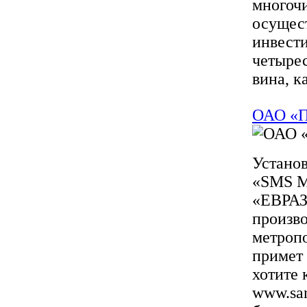
многоч
осущест
инвест
четырес
вина, ка
ОАО «П
Устано
«SMS Me
«ЕВРАЗ 
произво
метропо
примет 
хотите 
www.san