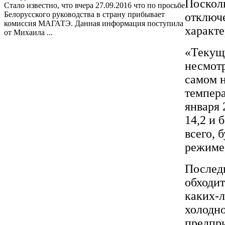
Посколь
Стало известно, что вчера 27.09.2016 что по просьбе
Белорусского руководства в страну прибывает
отключе
комиссия МАГАТЭ. Данная информация поступила
характе
от Михаила ...
«Текущи
несмотр
самом н
темпера
января 
14,2 и 
всего, 
режиме,
Последн
обходит
каких-л
холодно
предпри