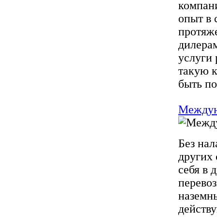
компан
опыт в 
протяж
дилерам
услуги 
такую к
быть по
Междун
Без нал
других 
себя в
перевоз
наземн
действ