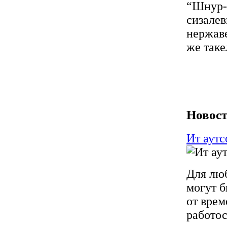
“Шнур-С
сизалев
нержав
же так
Новост
Ит аутс
Для лю
могут 
от врем
работо