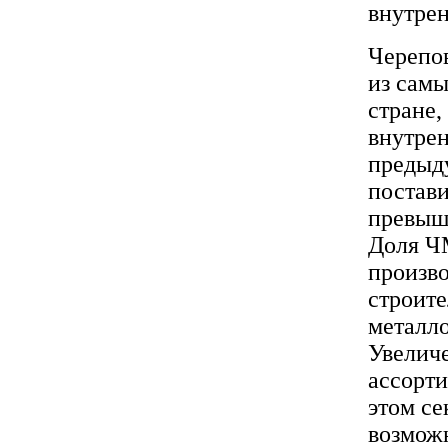
Черепо
из самы
стране,
внутрен
предыду
постави
превыша
Доля Ч
произво
строите
металло
Увелич
ассорти
этом се
возможн