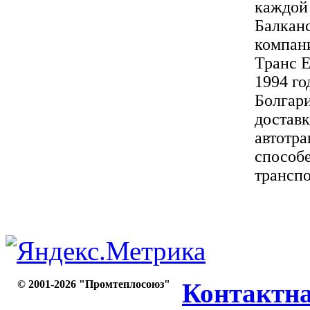
каждой 
Балкан
компан
Транс Е
1994 го
Болгари
доставк
автотр
способе
транспо
© 2001-2026 "Промтеплосоюз"
Контактн