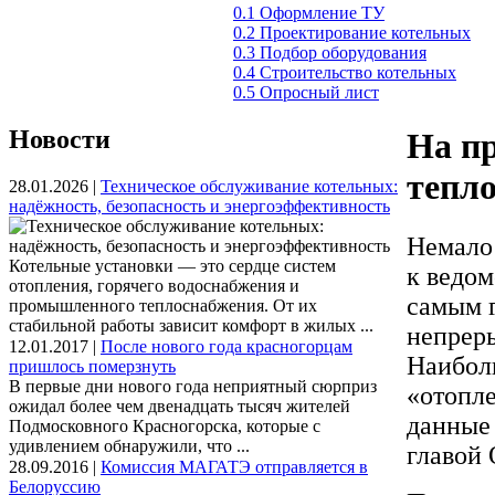
0.1 Оформление ТУ
0.2 Проектирование котельных
0.3 Подбор оборудования
0.4 Строительство котельных
0.5 Опросный лист
Новости
На п
тепло
28.01.2026 |
Техническое обслуживание котельных:
надёжность, безопасность и энергоэффективность
Немало 
Котельные установки — это сердце систем
к ведом
отопления, горячего водоснабжения и
самым г
промышленного теплоснабжения. От их
стабильной работы зависит комфорт в жилых ...
непрер
12.01.2017 |
После нового года красногорцам
Наиболь
пришлось померзнуть
В первые дни нового года неприятный сюрприз
«отопле
ожидал более чем двенадцать тысяч жителей
данные 
Подмосковного Красногорска, которые с
удивлением обнаружили, что ...
главой 
28.09.2016 |
Комиссия МАГАТЭ отправляется в
Белоруссию