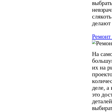
выбрать
невзрач
слякоть
делают
Ремонт 
На само
большую
их на 
проекто
количес
деле, а
это дос
деталей
выбира