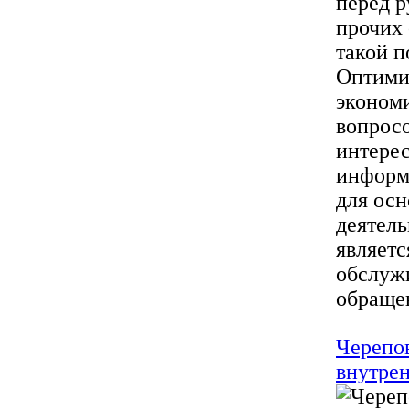
перед р
прочих
такой п
Оптими
экономи
вопрос
интерес
информ
для осн
деятель
являет
обслуж
обращен
Черепов
внутре