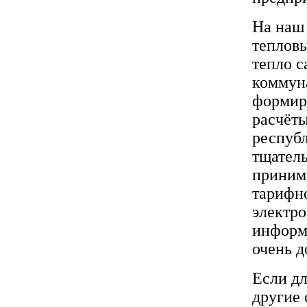
На наш 
тепловы
тепло с
коммуна
формир
расчёты
республ
тщатель
приним
тарифно
электро
информи
очень д
Если д
другие 