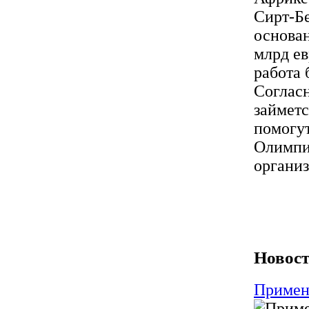
Сирт-Бе
основан
млрд ев
работа 
Соглас
займетс
помогут
Олимпи
органи
Новост
Примене