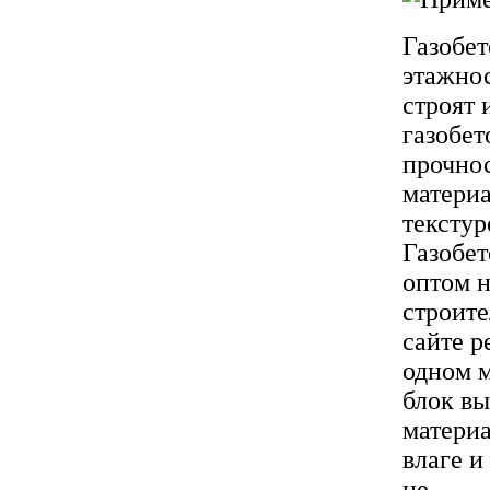
Газобет
этажнос
строят 
газобет
прочнос
материа
текстур
Газобет
оптом н
строите
сайте p
одном м
блок вы
материа
влаге и
не ...