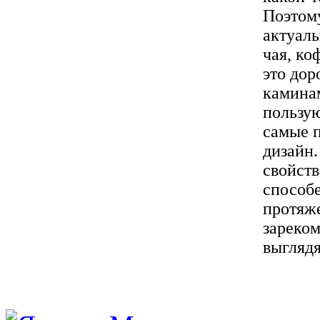
Поэтому
актуаль
чая, ко
это дор
камина
пользую
самые п
дизайн.
свойств
способ
протяже
зареком
выглядя