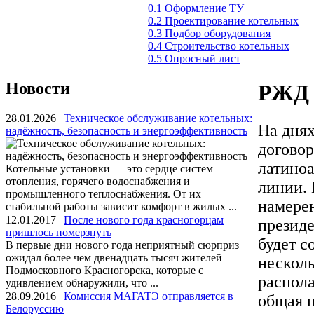
0.1 Оформление ТУ
0.2 Проектирование котельных
0.3 Подбор оборудования
0.4 Строительство котельных
0.5 Опросный лист
Новости
РЖД 
28.01.2026 |
Техническое обслуживание котельных:
На днях
надёжность, безопасность и энергоэффективность
договор
латино
Котельные установки — это сердце систем
отопления, горячего водоснабжения и
линии.
промышленного теплоснабжения. От их
намерен
стабильной работы зависит комфорт в жилых ...
12.01.2017 |
После нового года красногорцам
президе
пришлось померзнуть
будет с
В первые дни нового года неприятный сюрприз
ожидал более чем двенадцать тысяч жителей
нескол
Подмосковного Красногорска, которые с
распола
удивлением обнаружили, что ...
28.09.2016 |
Комиссия МАГАТЭ отправляется в
общая 
Белоруссию