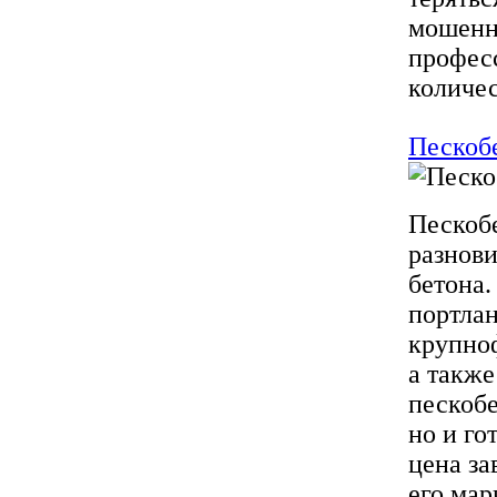
мошенни
професс
количес
Пескобе
Пескобе
разнов
бетона.
портлан
крупно
а такж
пескобе
но и го
цена за
его мар