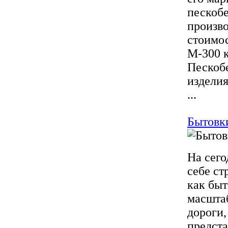
пескобе
произво
стоимос
М-300 к
Пескобе
изделия
...
Бытовк
На сего
себе ст
как быт
масштаб
дороги,
предста