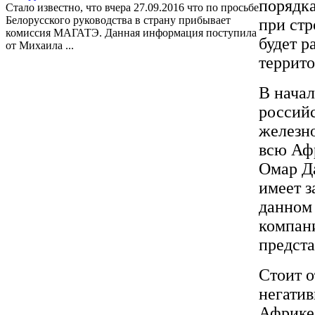
порядка
Стало известно, что вчера 27.09.2016 что по просьбе
Белорусского руководства в страну прибывает
при стр
комиссия МАГАТЭ. Данная информация поступила
будет р
от Михаила ...
террито
В нача
россий
железно
всю Афр
Омар Да
имеет з
данном 
компани
предст
Стоит о
негатив
Африке