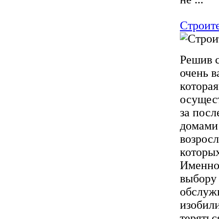
Строит
Решив с
очень в
которая
осущест
за посл
домами 
возросл
которы
Именно
выбору 
обслужи
изобили
терятьс