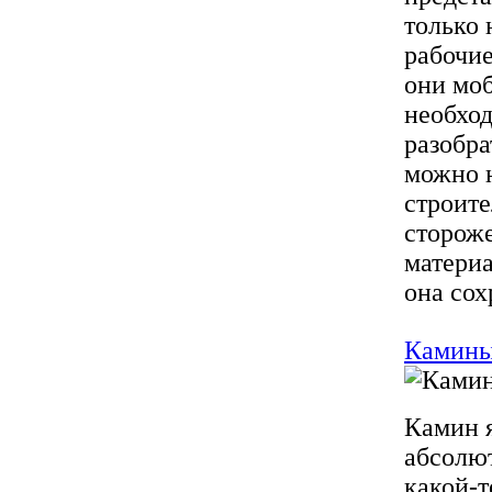
только 
рабочие
они мо
необход
разобра
можно н
строите
стороже
материа
она сох
Камины
Камин я
абсолют
какой-т