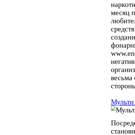
наркоти
месяц п
любите
средств
создани
фонарны
www.en
негати
организ
весьма
стороны
Мульти
Посред
станов