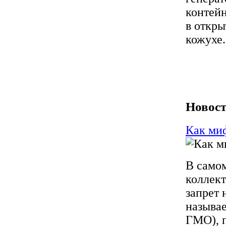
контейн
в откр
кожухе.
Новост
Как миф
В самом
коллект
запрет 
называ
ГМО), 