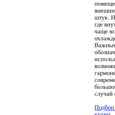
помеще
внешний
штук. Н
где вну
чаще вс
охлажд
Важным
обознач
использ
возможн
гармони
совреме
большог
случай 
Подбор 
кухни