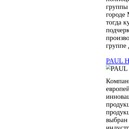
группы 
городе 
тогда к
подчер
произво
группе 
PAUL H
Компан
европе
иннова
продукц
продук
выбран 
индуст