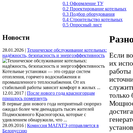
0.1 Оформление ТУ
0.2 Проектирование котельных
0.3 Подбор оборудования
0.4 Строительство котельных
0.5 Опросный лист
Новости
Разн
28.01.2026 |
Техническое обслуживание котельных:
Если в
надёжность, безопасность и энергоэффективность
их испо
работы 
Котельные установки — это сердце систем
отопления, горячего водоснабжения и
источни
промышленного теплоснабжения. От их
служит
стабильной работы зависит комфорт в жилых ...
12.01.2017 |
После нового года красногорцам
только 
пришлось померзнуть
Мощнос
В первые дни нового года неприятный сюрприз
ожидал более чем двенадцать тысяч жителей
достига
Подмосковного Красногорска, которые с
генерат
удивлением обнаружили, что ...
28.09.2016 |
Комиссия МАГАТЭ отправляется в
установ
Белоруссию