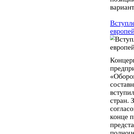
варианта
Вступл
европей
Концерн
предпр
«Оборон
составн
вступил
стран. 
соглас
конце п
предст
полноц