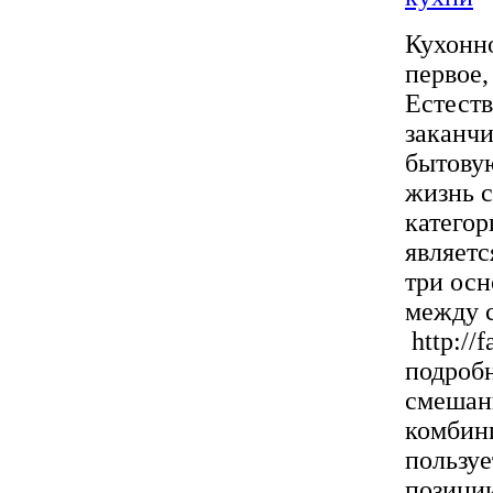
Кухонно
первое,
Естеств
заканчи
бытовую
жизнь с
катего
являет
три осн
между 
http://
подробн
смешан
комбин
пользуе
позиции