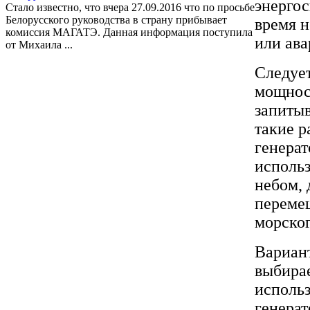
энерго
Стало известно, что вчера 27.09.2016 что по просьбе
Белорусского руководства в страну прибывает
время 
комиссия МАГАТЭ. Данная информация поступила
или ава
от Михаила ...
Следуе
мощност
запитыв
такие р
генера
исполь
небом, 
перемещ
морско
Вариант
выбирае
исполь
генерат