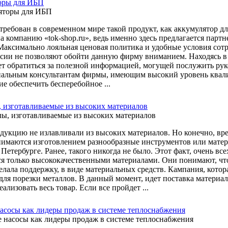
оры для ИБП
требован в современном мире такой продукт, как аккумулятор дл
а компанию «tok-shop.ru», ведь именно здесь предлагается парт
Максимально лояльная ценовая политика и удобные условия сотр
ссии не позволяют обойти данную фирму вниманием. Находясь в
ет обратиться за полезной информацией, могущей послужить ру
альным консультантам фирмы, имеющим высокий уровень квали
е обеспечить бесперебойное ...
 изготавливаемые из высоких материалов
дукцию не излавливали из высоких материалов. Но конечно, вре
нимаются изготовлением разнообразные инструментов или матер
Петербурге. Ранее, такого никогда не было. Этот факт, очень вс
ся только высококачественными материалами. Они понимают, что
елала поддержку, в виде материальных средств. Кампания, котор
для порезки металлов. В данный момент, идет поставка материал
ализовать весь товар. Если все пройдет ...
асосы как лидеры продаж в системе теплоснабжения