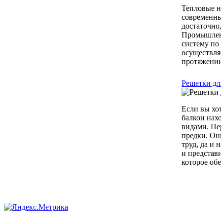
Тепловые н
современны
достаточно
Промышленн
систему по
осуществля
протяжении 
Решетки дл
Если вы хот
балкон нах
видами. Пе
предки. Они
труд, да и
и представ
которое обе