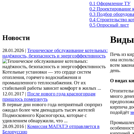
0.1 Оформление ТУ
0.2 Проектирование 
0.3 Подбор оборудов
0.4 Строительство к
0.5 Опросный лист
Новости
Виды
28.01.2026 |
Техническое обслуживание котельных:
Печь из кир
надёжность, безопасность и энергоэффективность
она исполь
всем закон
день.
Котельные установки — это сердце систем
отопления, горячего водоснабжения и
О видах к
промышленного теплоснабжения. От их
стабильной работы зависит комфорт в жилых ...
Отопительн
12.01.2017 |
После нового года красногорцам
много дене
пришлось померзнуть
предположе
В первые дни нового года неприятный сюрприз
кирпича до
ожидал более чем двенадцать тысяч жителей
подойдёт
м
Подмосковного Красногорска, которые с
удивлением обнаружили, что ...
Промышленн
28.09.2016 |
Комиссия МАГАТЭ отправляется в
особенност
Белоруссию
кирпичей, 