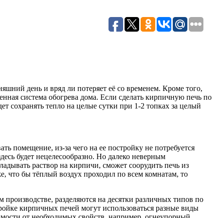
няшний день и вряд ли потеряет её со временем. Кроме того,
ценная система обогрева дома. Если сделать кирпичную печь по
ет сохранять тепло на целые сутки при 1-2 топках за целый
ь помещение, из-за чего на ее постройку не потребуется
десь будет нецелесообразно. Но далеко неверным
ладывать раствор на кирпичи, сможет соорудить печь из
, что бы тёплый воздух проходил по всем комнатам, то
производстве, разделяются на десятки различных типов по
тройке кирпичных печей могут использоваться разные виды
симости от необходимых свойств, например, огнеупорный