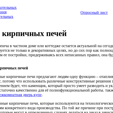
котельных
ания
Опросный лист
отельных
 кирпичных печей
пича в частном доме или коттедже остается актуальной на сегод
зуется не только в декоративных целях, но до сих пор как полно
ам ее постройки, придерживаясь всех неписанных правил, она буд
ирпичных печей
ые кирпичные печи предлагают людям одну функцию – отапливат
г, потому что использовать различные конструктивные решения з
нием будет, что каменщик, который просто умеет разводить и ук
статочно качественно для её полнофункциональной работы. также
ежкомнатная дверь купе
.
ые кирпичные печи, которые используются на технологическом 
ям конкретного вида производства. По той же причине при пос
которые могут в определенных случаях делаться на заказ в зави