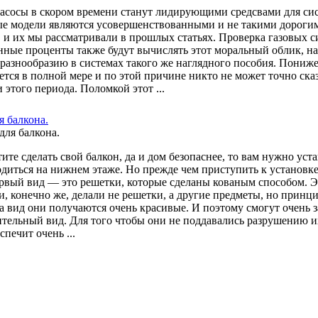
асосы в скором времени станут лидирующими средсвами для сист
е модели являются усовершенствованными и не такими дорогим
, и их мы рассматривали в прошлых статьях. Проверка газовых с
ые проценты также будут вычислять этот моральный облик, на 
 разнообразию в системах такого же наглядного пособия. Понижен
ется в полной мере и по этой причине никто не может точно сказ
этого периода. Поломкой этот ...
я балкона.
ите сделать свой балкон, да и дом безопаснее, то вам нужно уст
одиться на нижнем этаже. Но прежде чем приступить к установке 
рвый вид — это решетки, которые сделаны кованым способом. Э
, конечно же, делали не решетки, а другие предметы, но принци
 на вид они получаются очень красивые. И поэтому смогут очень 
ительный вид. Для того чтобы они не поддавались разрушению
спечит очень ...