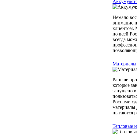
Аккумулят
Немало вос
внимание н
клиентом. 
по всей Ро
всегда мож
профессион
позволяющи
Материалы,
Раньше про
которые за
запущено в 
пользовать
Роснами сд
материалы 
пытаются ре
Тепловые н