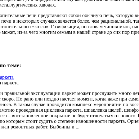
металлургических заводах.
опительные печи представляют собой обычную печь, которую вы 
а печи в некоторых случаях является более, чем рациональной, 
отопительного «котла». Газификация, по словам чиновников, нас
 может, из-за чего многим семьям в нашей стране до сих пор пр
по теме:
аркета
и правильной эксплуатации паркет может прослужить много лет
е скоро. Но рано или поздно настает момент, когда даже при с
зноса. В таком случае проводится комплекс мероприятий по вос
рамотно проведенная циклевка паркета, шпаклевка щелей, шлиф
деса – восстановленное покрытие не будет отличаться от нового.
 по которым стоит судить о степени изношенности паркета. Орие
 план ремонтных работ. Выбоины и ...