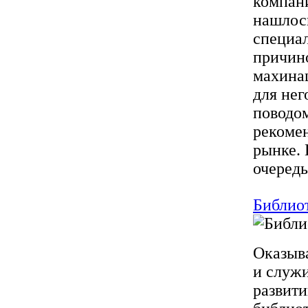
компани
нашлос
специал
причино
махинац
для нег
поводом
рекоме
рынке.
очередь
Библиот
Оказыва
и служи
развити