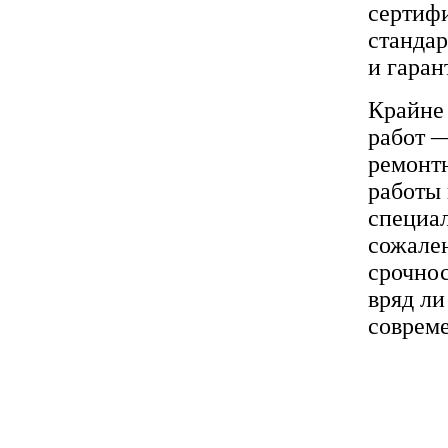
сертифи
стандар
и гаран
Крайне
работ —
ремонтн
работы 
специал
сожален
срочнос
вряд ли
совреме