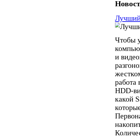
Новост
Лучший
Чтобы у
компью
и видео
разгон
жестком
работа 
HDD-ви
какой 
которые
Первона
накопит
Количес