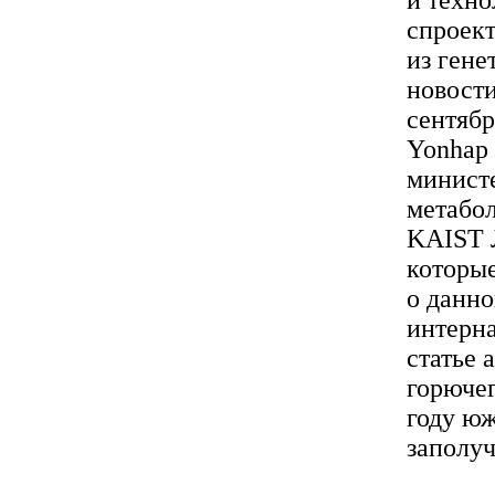
и техно
спроект
из ген
новости
сентябр
Yonhap 
минист
метабо
KAIST 
которые
о данно
интерн
статье 
горючег
году ю
заполучи