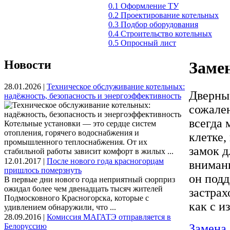
0.1 Оформление ТУ
0.2 Проектирование котельных
0.3 Подбор оборудования
0.4 Строительство котельных
0.5 Опросный лист
Новости
Замен
28.01.2026 |
Техническое обслуживание котельных:
Дверные
надёжность, безопасность и энергоэффективность
сожален
всегда 
Котельные установки — это сердце систем
отопления, горячего водоснабжения и
клетке,
промышленного теплоснабжения. От их
замок 
стабильной работы зависит комфорт в жилых ...
12.01.2017 |
После нового года красногорцам
внимани
пришлось померзнуть
он подд
В первые дни нового года неприятный сюрприз
ожидал более чем двенадцать тысяч жителей
застрах
Подмосковного Красногорска, которые с
как с и
удивлением обнаружили, что ...
28.09.2016 |
Комиссия МАГАТЭ отправляется в
Белоруссию
Замена 