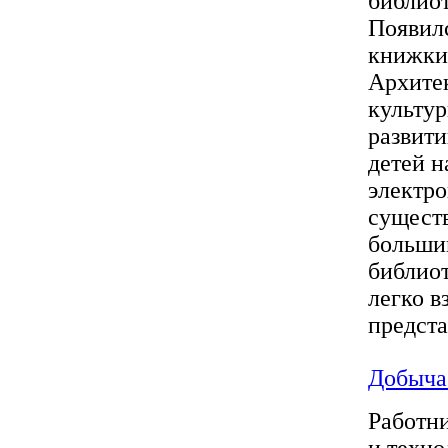
библиот
Появилс
книжки 
Архите
культур
развит
детей н
электро
существ
большин
библиот
легко в
предста
Добыча
Работн