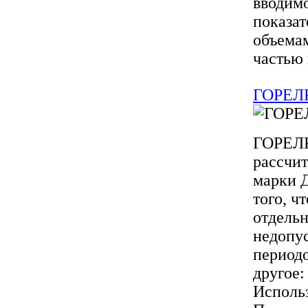
вводимо
показат
объемам
частью 
ГОРЕЛ
ГОРЕЛК
рассчит
марки Д
того, ч
отдельн
недопу
периодо
другое:
Использ