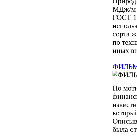
Природн
МДж/м и
ГОСТ 1
использ
сорта ж
по техн
иных ви
ФИЛЬМ
По моти
финанси
известн
который
Описыва
была от