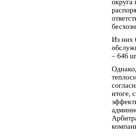
округа 
распоря
ответст
бесхозн
Из них
обслуж
– 646 ш
Однако,
теплос
согласи
итоге, 
эффект
админис
Арбитра
компани