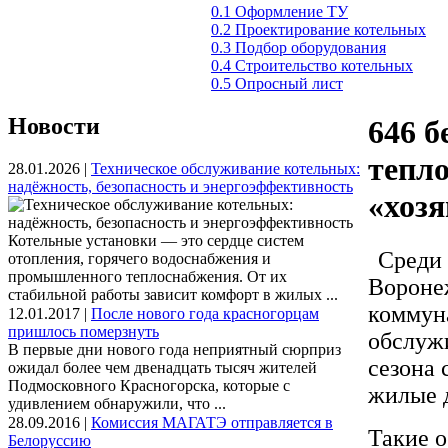
0.1 Оформление ТУ
0.2 Проектирование котельных
0.3 Подбор оборудования
0.4 Строительство котельных
0.5 Опросный лист
Новости
646 б
тепл
28.01.2026 |
Техническое обслуживание котельных:
надёжность, безопасность и энергоэффективность
«хоз
Котельные установки — это сердце систем
Среди
отопления, горячего водоснабжения и
промышленного теплоснабжения. От их
Воронеж
стабильной работы зависит комфорт в жилых ...
коммун
12.01.2017 |
После нового года красногорцам
пришлось померзнуть
обслуж
В первые дни нового года неприятный сюрприз
сезона 
ожидал более чем двенадцать тысяч жителей
Подмосковного Красногорска, которые с
жилые д
удивлением обнаружили, что ...
28.09.2016 |
Комиссия МАГАТЭ отправляется в
Такие 
Белоруссию