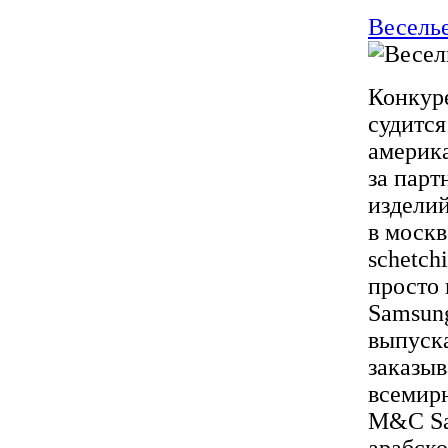
Веселье
Конкуре
судится
америка
за парт
изделий
в москв
schetch
просто 
Samsung
выпуск
заказыв
всемир
M&C Saa