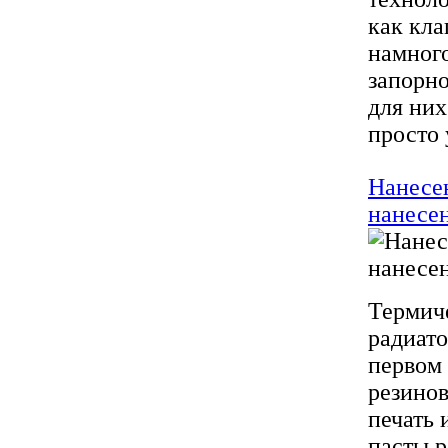
как кла
намного
запорно
для них
просто 
Нанесе
нанесе
Термиче
радиато
первом 
резино
печать
пасты 