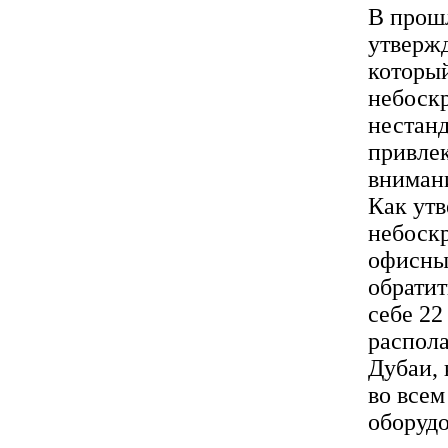
В прошл
утвержд
который
небоскр
нестан
привлек
внимани
Как утв
небоскр
офисны
обратит
себе 22
распола
Дубаи, 
во всем
оборудо