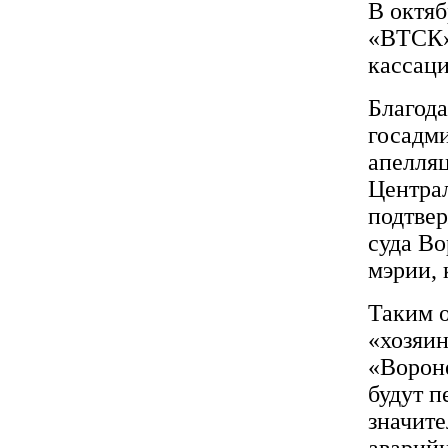
В октяб
«ВТСК»
кассац
Благода
госадм
апелля
Централ
подтве
суда Во
мэрии, 
Таким о
«хозяин
«Вороне
будут п
значите
аварий