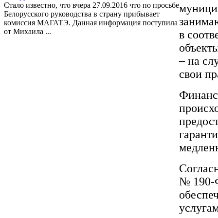
Стало известно, что вчера 27.09.2016 что по просьбе
муници
Белорусского руководства в страну прибывает
занима
комиссия МАГАТЭ. Данная информация поступила
от Михаила ...
в соотв
объекты
– на сл
свои пр
Финанси
происх
предос
гаранти
медлен
Согласн
№ 190-
обеспеч
услугам