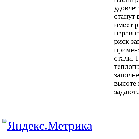
удовлет
станут 
имеет р
неравно
риск за
примен
стали. 
теплоп
заполне
высоте 
задаются