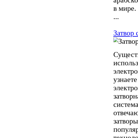
арабск
в мире.
...
Затвор 
Существ
использ
электро
узнаете
электр
затворн
система
отвечаю
затворы
популя
техноло