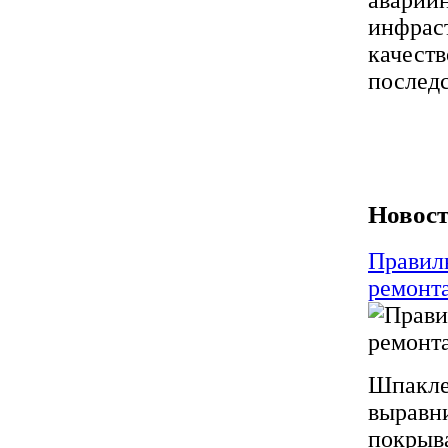
инфраст
качеств
последс
Новост
Правил
ремонт
Шпаклев
выравн
покрыва