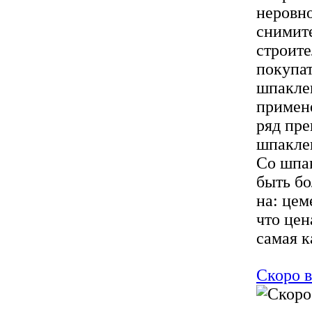
неровно
снимите
строит
покупат
шпаклев
примене
ряд пре
шпаклев
Со шпа
быть б
на: цем
что цен
самая к
Скоро в