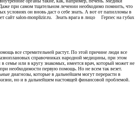
внутренние органы такие, как, например, печень. Медики
. Даже при самом тщательном лечении необходимо помнить, что
х условиях он вновь даст о себе знать. А вот от папилломы в
т сайт salon-monplizir.ru. Знать врага в лицо Герпес на губах
омощь все стремительней растут. По этой причине люди все
 разноплановых справочниках народной медицины, при этом
в семье или в кругу знакомых, имеется врач, который может не
при необходимости первую помощь. Но не всем так везет.
ные диагнозы, которые в дальнейшем могут перерасти в
 жизни, но и в дальнейшем настоящей финансовой проблемой.