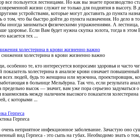
ор все пользуется лестницами. Но как вы знаете производство с
 современной жизни служит не только для поднятия в высоту. В
другими устройствами, которые могут доставить до пункта назн
 о том, что бы быстро дойти до пункта назначения. Но дело в то
я бы иногда заниматься физическими упражнениями. А лестница
ше здоровье. Если Вам будет нужна скупка золота, тогда в этом Ва
то касается тех ...
нижения холестерина в крови жизненно важно
и, особенно те, кто интересуется вопросами здоровья и часто ч
й показатель холестерина в анализе крови означает повышенный
ля всех людей, будь то женщина или мужчина, проектировщик, к
 работающая в больнице Мельбурна. Так что, если результата ана
 предельно высок — значит, вам уже пора серьезно задуматься о
я взаимосвязь между наличием высокого показателя холестерина 
ей, с которыми ...
ка Герпеса
то очень неприятное инфекционное заболевание. Зачастую оно с
енный вид Герпеса - это сыпь на губах. Необходимо знать о том,