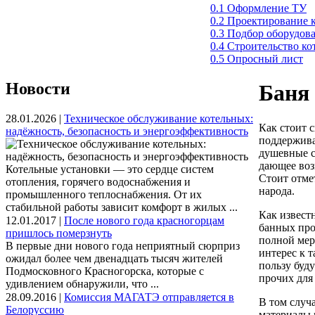
0.1 Оформление ТУ
0.2 Проектирование 
0.3 Подбор оборудов
0.4 Строительство к
0.5 Опросный лист
Новости
Баня 
28.01.2026 |
Техническое обслуживание котельных:
Как стоит 
надёжность, безопасность и энергоэффективность
поддержива
душевные с
дающее воз
Котельные установки — это сердце систем
Стоит отме
отопления, горячего водоснабжения и
народа.
промышленного теплоснабжения. От их
стабильной работы зависит комфорт в жилых ...
Как извест
12.01.2017 |
После нового года красногорцам
банных про
пришлось померзнуть
полной мер
В первые дни нового года неприятный сюрприз
интерес к 
ожидал более чем двенадцать тысяч жителей
пользу буд
Подмосковного Красногорска, которые с
прочих для 
удивлением обнаружили, что ...
28.09.2016 |
Комиссия МАГАТЭ отправляется в
В том случ
Белоруссию
материалы 