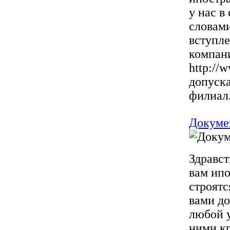
у нас в
словами
вступле
компан
http://
допуска
филиал. 
Докуме
Здравст
вам ипо
строятс
вами до
любой у
ними кр