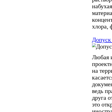
набухая
материа
концент
хлора, 
Допуск
Любая и
проект
на терр
касаетс
докумен
ведь пр
друга о
это отк
иностра