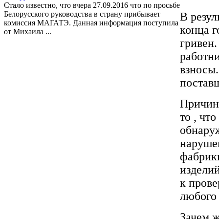
Стало известно, что вчера 27.09.2016 что по просьбе
Белорусского руководства в страну прибывает
В резул
комиссия МАГАТЭ. Данная информация поступила
конца г
от Михаила ...
гривен
работн
взносы
постав
Причин
то , чт
обнару
нарушен
фабрик
изделий
к пров
любого 
Зачем 