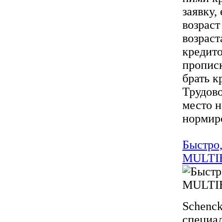
заявку
возраст
возраст
кредит
прописк
брать к
Трудово
место 
нормиро
Быстро
MULTIB
Schenck
специал