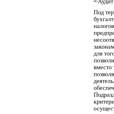
Под те
бухгалт
налогов
предпри
несоотв
законам
для тог
позволи
вместо 
позвол
деятель
обеспеч
Подразд
критери
осущест