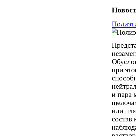
Новост
Полиэти
Предста
незаме
Обусло
при это
способ
нейтрал
и пара 
щелоча
или пла
состав 
наблюда
раствор