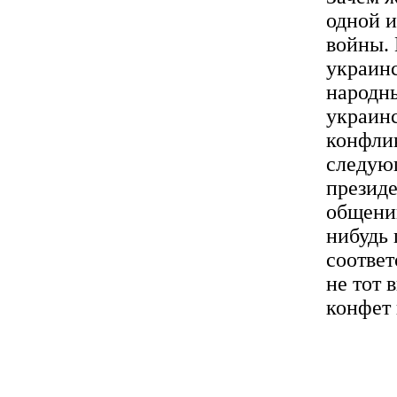
одной и
войны.
украинс
народны
украинс
конфлик
следующ
президе
общении
нибудь
соответ
не тот 
конфет 