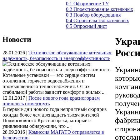
0.1 Оформление ТУ
0.2 Проектирование котельных
0.3 Подбор оборудования
0.4 Строительство котельных
0.5 Опросный лист
Новости
Украи
Росс
28.01.2026 |
Техническое обслуживание котельных:
надёжность, безопасность и энергоэффективность
Украин
Котельные установки — это сердце систем
которы
отопления, горячего водоснабжения и
компани
промышленного теплоснабжения. От их
стабильной работы зависит комфорт в жилых ...
руковод
12.01.2017 |
После нового года красногорцам
получен
пришлось померзнуть
В первые дни нового года неприятный сюрприз
Украин
ожидал более чем двенадцать тысяч жителей
фабрики
Подмосковного Красногорска, которые с
удивлением обнаружили, что ...
сторона
28.09.2016 |
Комиссия МАГАТЭ отправляется в
отослан
Белоруссию