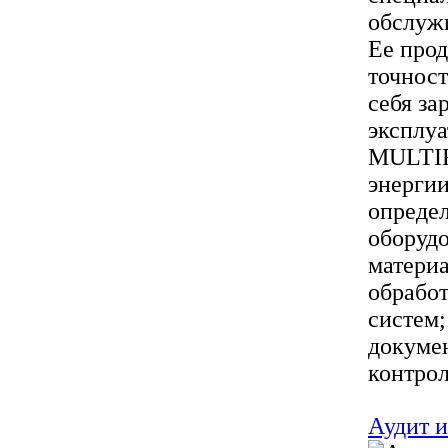
обслуж
Ее прод
точност
себя за
эксплу
MULTIR
энергии
определ
оборудо
матери
обрабо
систем;
докумен
контрол
Аудит и