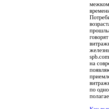
межком
времени
Потреби
возраст
прошлых
говорят
витражн
железны
spb.com
на совр
появляю
приемле
витраж
по одно
полагае