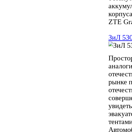
аккумул
корпуса
ZTE Gra
ЗиЛ 530
Простор
аналоги
отечест
рынке п
отечест
соверш
увидеть
эвакуат
тентами
Автомо