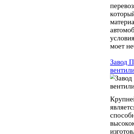
перевоз
которы
материа
автомоб
услови
моет не
Завод П
вентил
Крупней
являет
способ
высоко
изгото