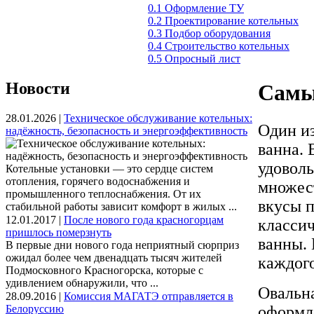
0.1 Оформление ТУ
0.2 Проектирование котельных
0.3 Подбор оборудования
0.4 Строительство котельных
0.5 Опросный лист
Новости
Самы
28.01.2026 |
Техническое обслуживание котельных:
Один из
надёжность, безопасность и энергоэффективность
ванна. 
удоволь
Котельные установки — это сердце систем
отопления, горячего водоснабжения и
множес
промышленного теплоснабжения. От их
вкусы п
стабильной работы зависит комфорт в жилых ...
12.01.2017 |
После нового года красногорцам
класси
пришлось померзнуть
ванны.
В первые дни нового года неприятный сюрприз
ожидал более чем двенадцать тысяч жителей
каждого
Подмосковного Красногорска, которые с
удивлением обнаружили, что ...
Овальна
28.09.2016 |
Комиссия МАГАТЭ отправляется в
Белоруссию
оформле