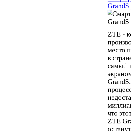
GrandS 
ZTE - к
произв
место 
в стран
самый 
экраном
GrandS.
процесс
недоста
миллиа
что это
ZTE Gra
остану