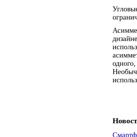
Угловые
ограни
Асимме
дизайн
использ
асиммет
одного,
Необычн
исполь
Новост
Смартф