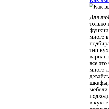
Как выг
Для люб
только 
функци
много в
подбира
тип кух
вариант
все это
много 
девайсы
шкафы, 
мебели 
подходи
в кухне