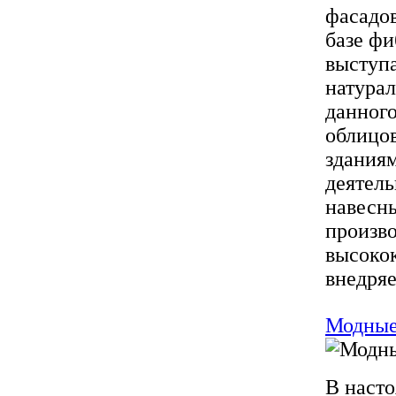
фасадов
базе фи
выступа
натура
данног
облицо
зданиям
деятель
навесн
произв
высоко
внедряе
Модные 
В наст