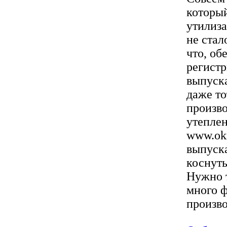
который
утилиза
не стал
что, об
регистр
выпуска
даже то
произво
утеплен
www.okn
выпуска
коснуть
Нужно т
много ф
произво