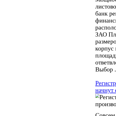
листово
банк ре
финанси
располо
ЗАО Пле
размеро
корпус 
площадь
ответвл
Выбор .
Регистр
начнут
Совсем 