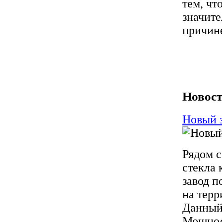
тем, чт
значите
причине
Новост
Новый 
Рядом с
стекла
завод п
на терр
Данный 
Мощност