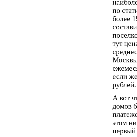
наибол
по стат
более 
состави
поселко
тут цен
средне
Москвы
ежемеся
если же
рублей.
А вот ч
домов б
платеже
этом ни
первый 