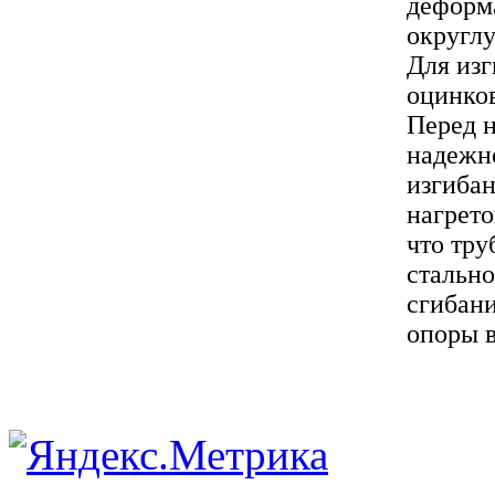
деформа
округлу
Для из
оцинков
Перед н
надежно
изгибан
нагрето
что тру
стально
сгибани
опоры в