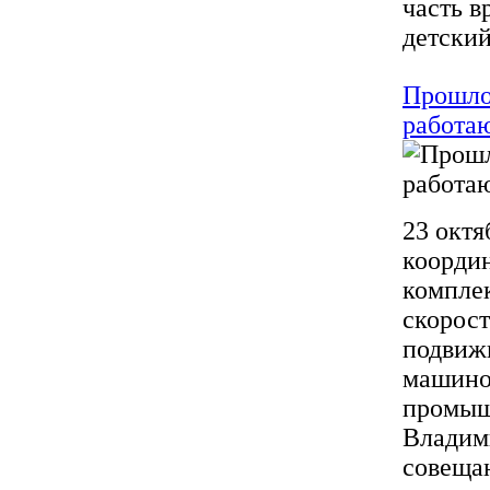
часть в
детский
Прошло
работаю
23 октя
координ
компле
скорос
подвижн
машино
промыш
Владим
совеща