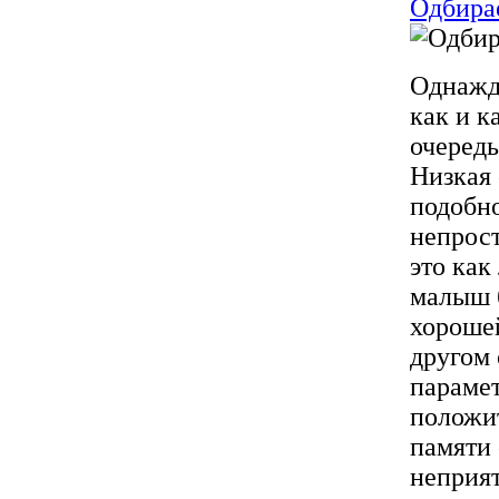
Одбира
Однажды
как и к
очередь
Низкая 
подобно
непрост
это как
малыш б
хорошей
другом 
парамет
положит
памяти 
неприят