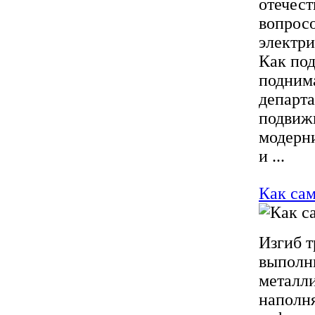
отечес
вопросо
электри
Как по
подним
департ
подвижн
модерни
и ...
Как сам
Изгиб т
выполни
металли
наполн