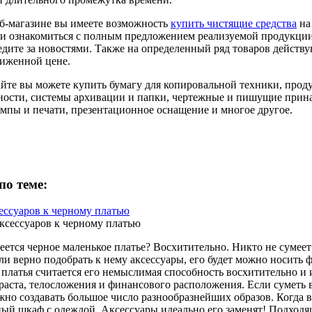
б-магазине вы имеете возможность
купить чистящие средства
на
 и ознакомиться с полным предложением реализуемой продукции
едите за новостями. Также на определенный ряд товаров действ
ниженной цене.
айте вы можете купить бумагу для копировальной техники, про
ости, системы архивации и папки, чертежные и пишущие принад
мпы и печати, презентационное оснащение и многое другое.
по теме:
ессуаров к черному платью
меется черное маленькое платье? Восхитительно. Никто не суме
ли верно подобрать к нему аксессуары, его будет можно носит
 платья считается его немыслимая способность восхитительно и
зраста, телосложения и финансового расположения. Если суметь 
жно создавать большое число разнообразнейших образов. Когда в
ый шкаф с одеждой. Аксессуары идеально его заменят! Подходя