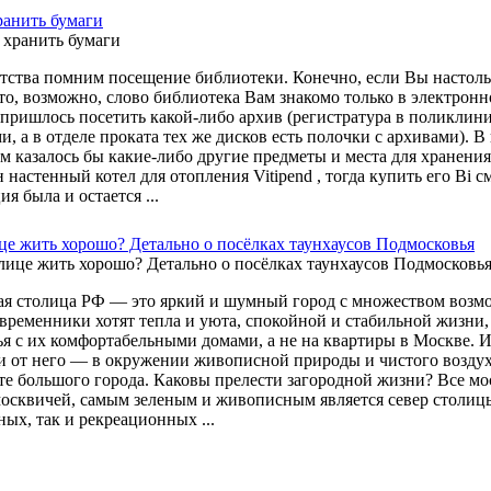
ранить бумаги
етства помним посещение библиотеки. Конечно, если Вы настоль
то, возможно, слово библиотека Вам знакомо только в электронном
пришлось посетить какой-либо архив (регистратура в поликлиник
и, а в отделе проката тех же дисков есть полочки с архивами).
ем казалось бы какие-либо другие предметы и места для хранени
 настенный котел для отопления Vitipend , тогда купить его Ві с
я была и остается ...
ице жить хорошо? Детально о посёлках таунхаусов Подмосковья
я столица РФ — это яркий и шумный город с множеством возможн
овременники хотят тепла и уюта, спокойной и стабильной жизни,
я с их комфортабельными домами, а не на квартиры в Москве. И
и от него — в окружении живописной природы и чистого воздуха
ете большого города. Каковы прелести загородной жизни? Все м
осквичей, самым зеленым и живописным является север столицы
ых, так и рекреационных ...