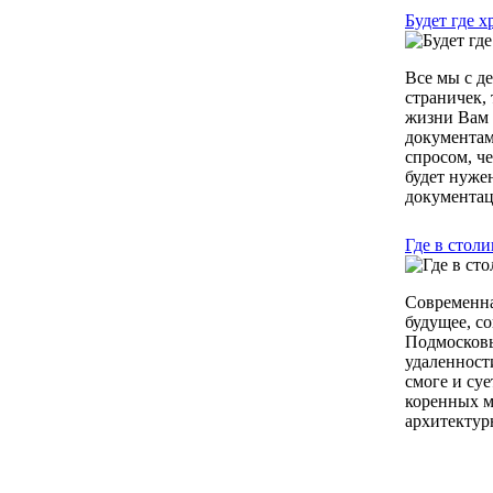
Будет где х
Все мы с д
страничек, 
жизни Вам 
документам
спросом, ч
будет нужен
документаци
Где в стол
Современна
будущее, с
Подмосковь
удаленност
смоге и су
коренных м
архитектурн