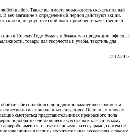
 любой выбор. Также вы имеете возможность скачать полный
. В веб-магазине в определенный период действуют акции,
уют скидки, не упустите свой шанс приобрести качественный
дукцию к Новому Году, бумагу и бумажную продукцию, офисные
лежности, товары для творчества и учебы, текстиль для
27.12.2013
ет обойтись без подобного доподлинно важнейшего элемента
ь фактически во всех жизненных ситуациях. Основным плюсом
 изящно смотреться представительницах прекрасного пола
верно подобрать сочетающиеся аксессуары к классическому
 гардеробе имеется платье с верными аксессуарами, совсем не
щие ювелирные изделия - восхитительные аксессуары к такому