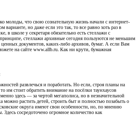
ко молоды, что свою сознательную жизнь начали с интернет-
 варианте, но даже если это так, то все равно хоть раз в
е, в школе у секретаря обязательно есть стеллажи с
 В принципе, стеллажи архивные сегодня пользуются не меньшим
я ценных документов, каких-либо архивов, бумаг. А если Вам
можете на сайте www.allb.ru. Как ни крути, бумажная
остей развлечься и поработать. Но если, строя планы на
 то им стоит обратить внимание на посёлки таунхаусов
менно здесь — за чертой мегаполиса, но в незначительной
 можно растить детей, строить быт и полностью позабыть о
осковские округа имеют свои особенности, но, по мнению
. Здесь сосредоточено огромное количество как