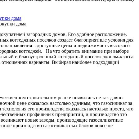
упки дома
окупателей загородных домов. Его удобное расположение,
ных коттеджных поселков создает благоприятные условия для
го направления – доступные цены и недвижимость высокого
городных коттеджей. На что обратить внимание при выборе
льный и благоустроенный коттеджный поселок эконом-класса
ех отношениях варианты. Выбирая наиболее подходящий
ечественном строительном рынке появились не так давно.
очной цене оказалось настолько удачным, что газосиликат за
ехнология его производства оказалась настолько проста, что
ечественных профильных предприятий, и производство это
 возникают новые заводы, производящие газосиликатные
венное производство газосиликатных блоков вовсе не