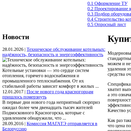
0.1 Оформление ТУ
0.2 Проектирование 
0.3 Подбор оборудов
0.4 Строительство к
0.5 Опросный лист
Новости
Купи
28.01.2026 |
Техническое обслуживание котельных:
Модерновый
надёжность, безопасность и энергоэффективность
стандартны
можем и не
удаления э
Котельные установки — это сердце систем
средства о
отопления, горячего водоснабжения и
промышленного теплоснабжения. От их
Специфика 
стабильной работы зависит комфорт в жилых ...
хватит вып
12.01.2017 |
После нового года красногорцам
а это означ
пришлось померзнуть
поверхност
В первые дни нового года неприятный сюрприз
эффективно
ожидал более чем двенадцать тысяч жителей
Качество у
Подмосковного Красногорска, которые с
удивлением обнаружили, что ...
Как раз та
28.09.2016 |
Комиссия МАГАТЭ отправляется в
что цена п
Белоруссию
протяжении