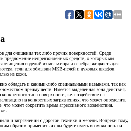
ва
ов для очищения тех либо прочих поверхностей. Среди
ть предложение непревзойденных средств, о которых мы
я очищения изделий из мельхиора и серебра; жидкость для
пьютера, гели для обмывки МКВ-печей и духовых шкафов,
елью из кожи.
ужно обладать и какими-либо специальными навыками, так как
множеством преимуществ. Имеется выделенная зона действия,
я конкретного типа поверхности, т.е. воздействие на
иализацию на конкретных загрязнениях, что может определить
, что может сократить время агрессивного воздействия.
тов.
пыли и загрязнений с дорогой техники и мебели. Вопреки тому,
таким образом применить их вы будете иметь возможность на