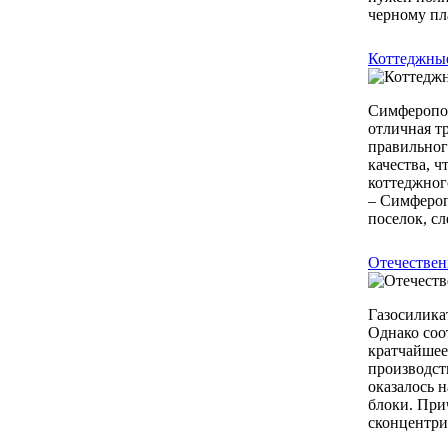
черному пл
Коттеджные
Симферопол
отличная т
правильног
качества, 
коттеджног
– Симфероп
поселок, сл
Отечествен
Газосилика
Однако соо
кратчайшее
производст
оказалось 
блоки. При
сконцентри