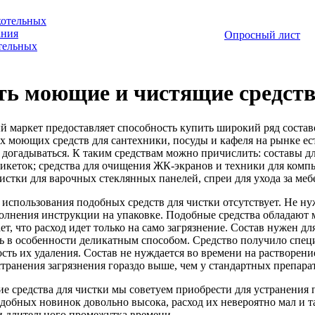
котельных
ания
Опросный лист
отельных
ть моющие и чистящие средст
 маркет предоставляет способность купить широкий ряд состав
х моющих средств для сантехники, посуды и кафеля на рынке ес
 догадываться. К таким средствам можно причислить: составы дл
тикеток; средства для очищения ЖК-экранов и техники для ком
чистки для варочных стеклянных панелей, спреи для ухода за меб
использования подобных средств для чистки отсутствует. Не н
олнения инструкции на упаковке. Подобные средства обладают 
ает, что расход идет только на само загрязнение. Состав нужен дл
ь в особенности деликатным способом. Средство получило спец
сть их удаления. Состав не нуждается во времени на растворение
странения загрязнения гораздо выше, чем у стандартных препара
кие средства для чистки мы советуем приобрести для устранения 
одобных новинок довольно высока, расход их невероятно мал и 
 длительного промежутка времени.