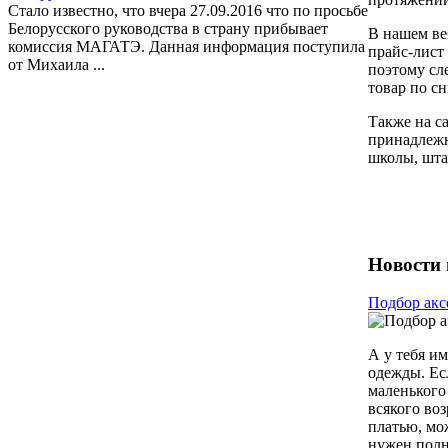
Стало известно, что вчера 27.09.2016 что по просьбе
Белорусского руководства в страну прибывает
В нашем ве
комиссия МАГАТЭ. Данная информация поступила
прайс-лист
от Михаила ...
поэтому сл
товар по с
Также на с
принадлежн
школы, шта
Новости 
Подбор акс
А у тебя и
одежды. Ес
маленького
всякого во
платью, мо
нужен полн