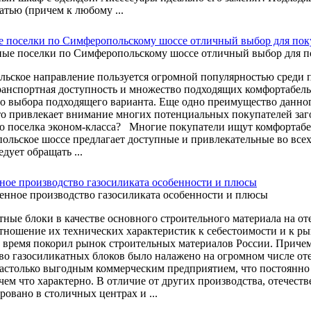
атью (причем к любому ...
 поселки по Симферопольскому шоссе отличный выбор для пок
ьское направление пользуется огромной популярностью среди п
ранспортная доступность и множество подходящих комфортабель
о выбора подходящего варианта. Еще одно преимущество данно
что привлекает внимание многих потенциальных покупателей за
о поселка эконом-класса? Многие покупатели ищут комфортабе
ольское шоссе предлагает доступные и привлекательные во вс
едует обращать ...
ное производство газосиликата особенности и плюсы
тные блоки в качестве основного строительного материала на от
тношение их технических характеристик к себестоимости и к рын
 время покорил рынок строительных материалов России. Причем т
во газосиликатных блоков было налажено на огромном числе от
настолько выгодным коммерческим предприятием, что постоянно
чем что характерно. В отличие от других производства, отечест
ровано в столичных центрах и ...