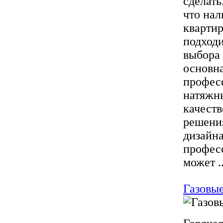
сделать
что нал
кварти
подходи
выбора 
основн
професс
натяжн
качеств
решения
дизайна
профес
может ..
Газовые