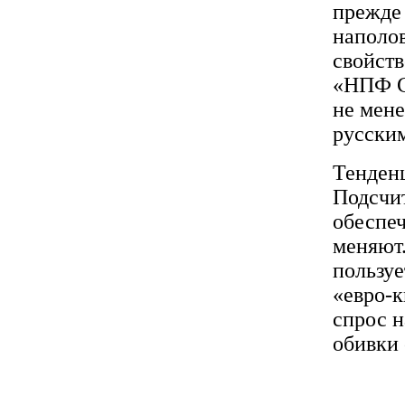
прежде 
наполов
свойств
«НПФ С
не мене
русски
Тенденц
Подсчи
обеспеч
меняют
пользу
«евро-к
спрос н
обивки 