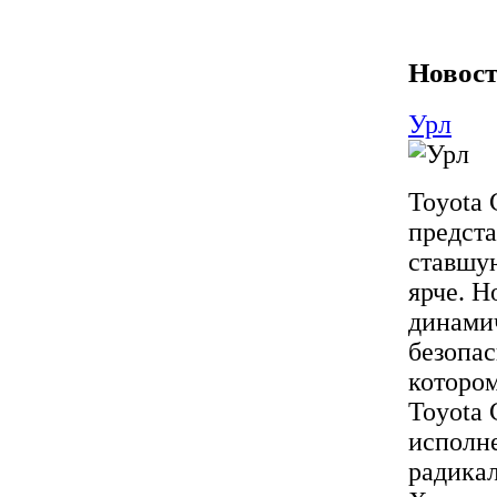
Новост
Урл
Toyota 
предст
ставшую
ярче. Н
динами
безопас
котором
Toyota 
исполне
радика