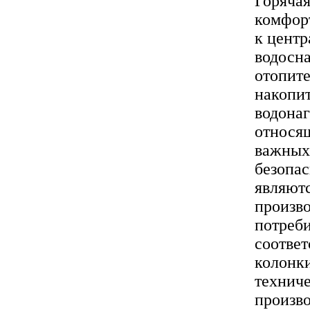
Горячая
комфорт
к центр
водосн
отопите
накопит
водонаг
относящ
важных 
безопа
являютс
произв
потреб
соотве
колонки
техниче
произво