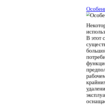
Особен
Некото
исполь
В этот 
сущест
большо
потреби
функци
предпо
рабочем
крайних
удалени
эксплуа
оснащае