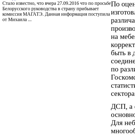
По оце
Стало известно, что вчера 27.09.2016 что по просьбе
Белорусского руководства в страну прибывает
изгото
комиссия МАГАТЭ. Данная информация поступила
различа
от Михаила ...
произво
на меб
коррект
быть в 
соедине
по разл
Госкомс
статист
сектора
ДСП, а
основно
Для не
многоо