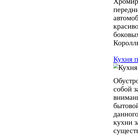
Хромир
передн
автомоб
красиво
боковы
Короллы
Кухня 
Обустро
собой з
внимани
бытовой
данного
кухни з
существ