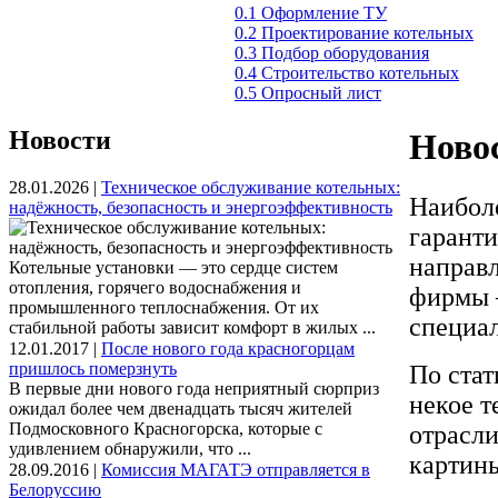
0.1 Оформление ТУ
0.2 Проектирование котельных
0.3 Подбор оборудования
0.4 Строительство котельных
0.5 Опросный лист
Новости
Новос
28.01.2026 |
Техническое обслуживание котельных:
Наиболе
надёжность, безопасность и энергоэффективность
гарант
направ
Котельные установки — это сердце систем
отопления, горячего водоснабжения и
фирмы –
промышленного теплоснабжения. От их
специа
стабильной работы зависит комфорт в жилых ...
12.01.2017 |
После нового года красногорцам
пришлось померзнуть
По стат
В первые дни нового года неприятный сюрприз
некое т
ожидал более чем двенадцать тысяч жителей
Подмосковного Красногорска, которые с
отрасли
удивлением обнаружили, что ...
картин
28.09.2016 |
Комиссия МАГАТЭ отправляется в
Белоруссию