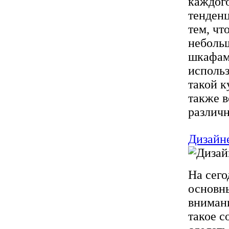
каждого
тенденц
тем, чт
небольш
шкафами
исполь
такой к
также 
различн
Дизайн
На сего
основны
внимани
такое с