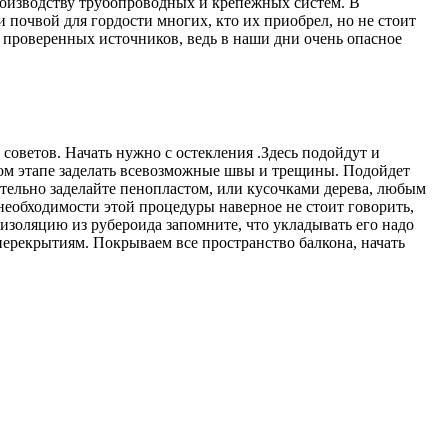
оизводству трубопроводных и крепежных систем. В
почвой для гордости многих, кто их приобрел, но не стоит
у проверенных источников, ведь в наши дни очень опасное
 советов. Начать нужно с остекления .Здесь подойдут и
ом этапе заделать всевозможные швы и трещины. Подойдет
тельно заделайте пенопластом, или кусочками дерева, любым
необходимости этой процедуры наверное не стоит говорить,
изоляцию из рубероида запомните, что укладывать его надо
перекрытиям. Покрываем все пространство балкона, начать