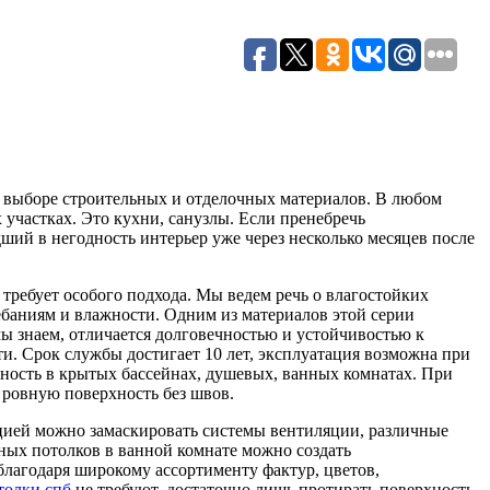
 выборе строительных и отделочных материалов. В любом
 участках. Это кухни, санузлы. Если пренебречь
ий в негодность интерьер уже через несколько месяцев после
требует особого подхода. Мы ведем речь о влагостойких
ебаниям и влажности. Одним из материалов этой серии
 знаем, отличается долговечностью и устойчивостью к
и. Срок службы достигает 10 лет, эксплуатация возможна при
ярность в крытых бассейнах, душевых, ванных комнатах. При
 ровную поверхность без швов.
цией можно замаскировать системы вентиляции, различные
ых потолков в ванной комнате можно создать
лагодаря широкому ассортименту фактур, цветов,
толки спб
не требуют, достаточно лишь протирать поверхность.