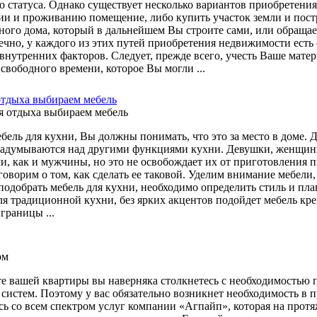
о статуса. Однако существует несколько вариантов приобретения
ии и проживанию помещение, либо купить участок земли и постр
ного дома, который в дальнейшем Вы строите сами, или обращае
ечно, у каждого из этих путей приобретения недвижимости есть 
внутренних факторов. Следует, прежде всего, учесть Ваше матер
свободного времени, которое Вы могли ...
отдыха выбираем мебель
ель для кухни, Вы должны понимать, что это за место в доме. Д
задумываются над другими функциями кухни. Девушки, женщины
ли, как и мужчины, но это не освобождает их от приготовления 
говорим о том, как сделать ее таковой. Уделим внимание мебели
одобрать мебель для кухни, необходимо определить стиль и план
ля традиционной кухни, без ярких акцентов подойдет мебель кре
границы ...
е вашей квартиры вы наверняка столкнетесь с необходимостью п
систем. Поэтому у вас обязательно возникнет необходимость в п
сь со всем спектром услуг компании «Агпайп», которая на прот