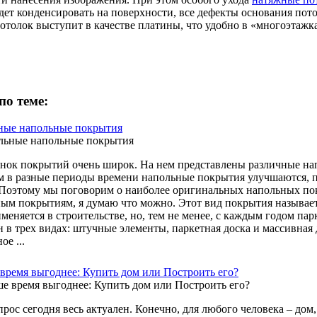
удет конденсировать на поверхности, все дефекты основания пото
отолок выступит в качестве платины, что удобно в «многоэтажк
по теме:
ные напольные покрытия
нок покрытий очень широк. На нем представлены различные нап
м в разные периоды времени напольные покрытия улучшаются, 
 Поэтому мы поговорим о наиболее оригинальных напольных по
ым покрытиям, я думаю что можно. Этот вид покрытия называетс
меняется в строительстве, но, тем не менее, с каждым годом парк
н в трех видах: штучные элементы, паркетная доска и массивная 
ое ...
 время выгоднее: Купить дом или Построить его?
рос сегодня весь актуален. Конечно, для любого человека – дом,