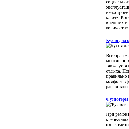
социальног
эксплуатац
недостроен
ключ». Кон
внешних и 
количество 
Кухня для 
Выбирая меб
многие не 
также уста
отдыха. По
правильно п
комфорт. Д
расширяют 
Фузиотерм
При ремонт
крепежных 
ознакомите