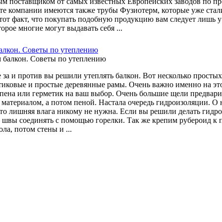
м поставщиком от самых известных Европейских заводов по пр
те компании имеются также трубы Фузиотерм, которые уже стали 
 тот факт, что покупать подобную продукцию вам следует лишь 
торое многие могут выдавать себя ...
алкон. Советы по утеплению
 за и против вы решили утеплять балкон. Вот несколько простых
тиковые и простые деревянные рамы. Очень важно именно на эт
пена или герметик на ваш выбор. Очень большие щели предвари
материалом, а потом пеной. Настала очередь гидроизоляции. О 
что лишняя влага никому не нужна. Если вы решили делать гидро
 а швы соединять с помощью горелки. Так же крепим рубероид к 
ола, потом стены и ...