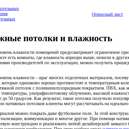
котельных
ания
Опросный лист
отельных
жные потолки и влажность
овень влажности помещений предусматривает ограничение при
кте есть комнаты, где влажность априори выше, нежели в других
иями производителей по эксплуатации, можно получить пришедш
овень влажности – враг многих отделочных материалов, посему 
, которые одинаково хорошо противостоят и температурным кол
атяжной потолок с поливинилхлоридным покрытием. ПВХ, как мы
 температуры, ультрафиолетовому облучению, высокой влажност
е до 50 градусов. Как результат, такие потолки получили попул
ии натяжных потолков клиенты могут рассчитывать на идеально
риалом можно покрыть даже футбольное поле. За этой конструк
гнализации, коммуникации и многое другое. При помощи натяжн
евую конструкцию и реализовать любой дизайнерский замысел б
и нанесения изображения. При этом особого ухода
натяжные по