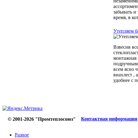
незаменимы
ассортимен
забывать и
время, в ко
Утепляем б
Взвесив все
стеклоплас
монтажная 
подручным 
всем ясно 
внахлест ,
удобнее с п
Контактная информация
© 2001-2026 "Промтеплосоюз"
Разное