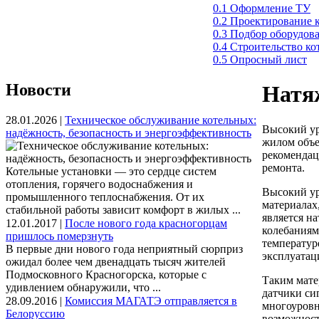
0.1 Оформление ТУ
0.2 Проектирование 
0.3 Подбор оборудов
0.4 Строительство к
0.5 Опросный лист
Новости
Натя
28.01.2026 |
Техническое обслуживание котельных:
Высокий ур
надёжность, безопасность и энергоэффективность
жилом объе
рекомендац
ремонта.
Котельные установки — это сердце систем
отопления, горячего водоснабжения и
Высокий ур
промышленного теплоснабжения. От их
материалах
стабильной работы зависит комфорт в жилых ...
является н
12.01.2017 |
После нового года красногорцам
колебаниям
пришлось померзнуть
температур
В первые дни нового года неприятный сюрприз
эксплуатац
ожидал более чем двенадцать тысяч жителей
Подмосковного Красногорска, которые с
Таким мате
удивлением обнаружили, что ...
датчики си
28.09.2016 |
Комиссия МАГАТЭ отправляется в
многоуровн
Белоруссию
возможност