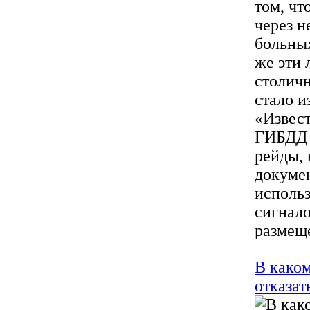
том, чт
через 
больных
же эти 
столичн
стало и
«Извес
ГИБДД 
рейды, 
докумен
использ
сигнало
размеще
В каком
отказат