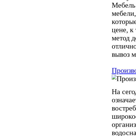
Мебель
мебели,
которые
цене, к
метод д
отличн
вывоз м
Произво
На сего
означае
востреб
широко
органи
водосн