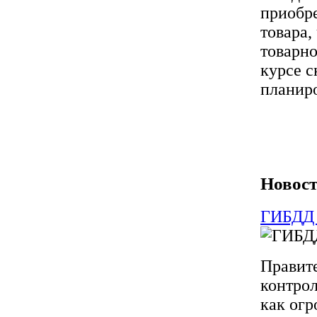
приобр
товара,
товарно
курсе с
планиро
Новост
ГИБДД 
Правите
контрол
как ог