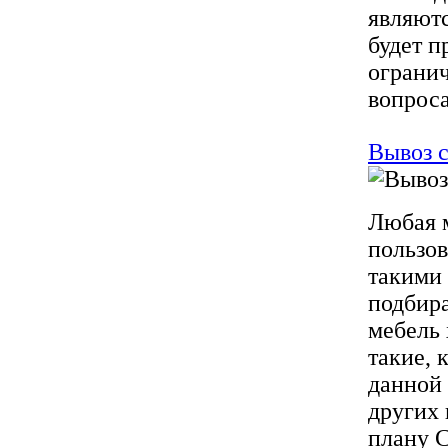
являютс
будет п
огранич
вопроса
Вывоз с
Любая м
пользов
такими 
подбир
мебель 
такие, 
данной 
других 
плану С