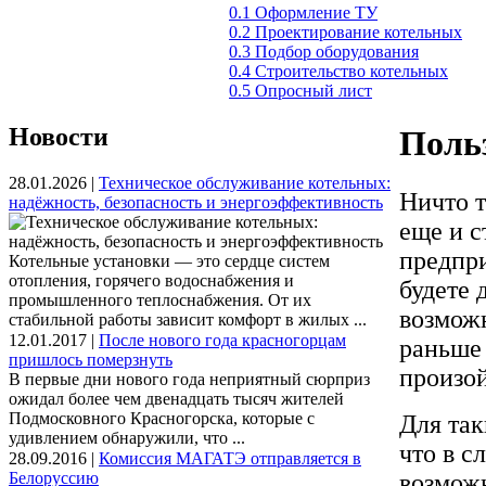
0.1 Оформление ТУ
0.2 Проектирование котельных
0.3 Подбор оборудования
0.4 Строительство котельных
0.5 Опросный лист
Новости
Поль
28.01.2026 |
Техническое обслуживание котельных:
Ничто т
надёжность, безопасность и энергоэффективность
еще и с
предпри
Котельные установки — это сердце систем
отопления, горячего водоснабжения и
будете 
промышленного теплоснабжения. От их
возможн
стабильной работы зависит комфорт в жилых ...
12.01.2017 |
После нового года красногорцам
раньше 
пришлось померзнуть
произой
В первые дни нового года неприятный сюрприз
ожидал более чем двенадцать тысяч жителей
Подмосковного Красногорска, которые с
Для так
удивлением обнаружили, что ...
что в с
28.09.2016 |
Комиссия МАГАТЭ отправляется в
Белоруссию
возможн