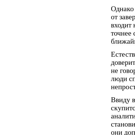
Однако 
от заве
входит 
точнее 
ближайш
Естеств
доверит
не гово
люди сп
непрост
Ввиду в
скупитс
аналити
станови
они доп