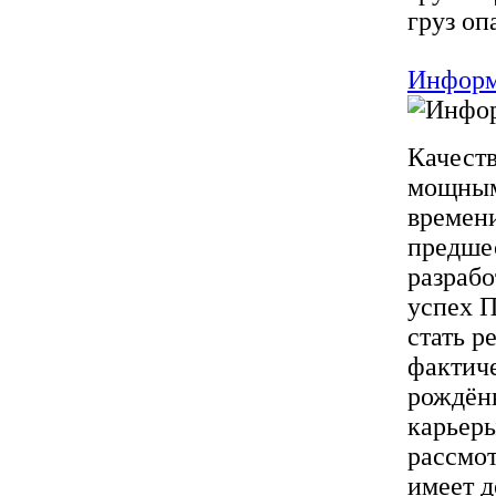
груз опа
Информ
Качеств
мощным
времени
предшес
разрабо
успех П
стать р
фактиче
рождённ
карьеры
рассмот
имеет 