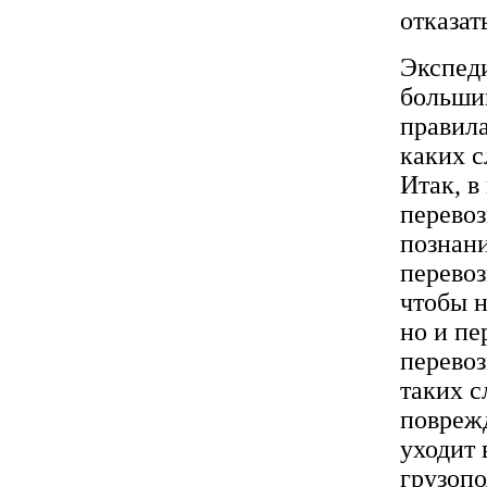
Экспед
больши
правила
каких с
Итак, в
перевоз
познани
перевоз
чтобы н
но и пе
перевоз
таких с
поврежд
уходит 
грузопо