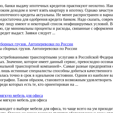
но, банки выдачу ипотечных кредитов практикуют неохотно. Наиб
оким доходом и хочет взять квартиру в ипотеку. Однако зачастую
потечного кредиты актуальны. Не менее распространен и вариант,
едостаточна для одобрения кредита банком. Надо сказать, сов
му лицу имеют и некоторый список неафишируемых условий. Во-п
ю, где минимальны проценты и расходы, связанные с оформлен
едит выдаст. Заявки следует ...
сборных грузов. Автоперевозки по России
остребованными транспортными услугами в Российской Федерации
ых. Значение, которое имеет данный сервис, превосходно осозна
альной транспортной компанией». Самые разные предприятия 
 лишь истинные специалисты способны добиться качественного и
залась точно в срок в идеальном состоянии. Одним из наиболе
еографии. Таким образом, становится возможным удовлетворить 
реди которых есть те, кто ориентирован на ...
ягкую мебель для офиса
заходит о выборе мебели для офиса, то чаще всего на ум приход