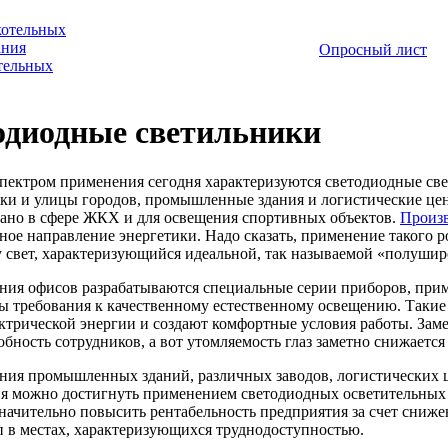
котельных
ания
Опросный лист
отельных
одиодные светильники
ектром применения сегодня характеризуются светодиодные св
рки и улицы городов, промышленные здания и логистические цен
ано в сфере ЖКХ и для освещения спортивных объектов.
Произв
ное направление энергетики. Надо сказать, применение такого р
 свет, характеризующийся идеальной, так называемой «полушир
ния офисов разрабатываются специальные серии приборов, прим
ы требования к качественному естественному освещению. Такие
ектрической энергии и создают комфортные условия работы. Зам
обность сотрудников, а вот утомляемость глаз заметно снижается
ния промышленных зданий, различных заводов, логистических ц
я можно достигнуть применением светодиодных осветительных 
значительно повысить рентабельность предприятия за счет снижен
п в местах, характеризующихся труднодоступностью.