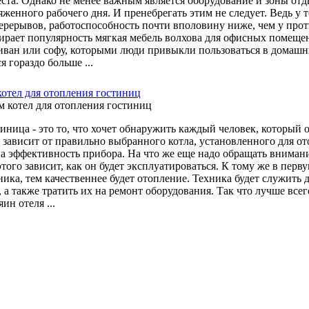
еста. Однако не менее важным является оборудование и зоны от
женного рабочего дня. И пренебрегать этим не следует. Ведь у 
ерерывов, работоспособность почти вполовину ниже, чем у прот
ирает популярность мягкая мебель волхова для офисных помещени
ван или софу, которыми люди привыкли пользоваться в домашни
я гораздо больше ...
отел для отопления гостиниц
тиница - это то, что хочет обнаружить каждый человек, который 
зависит от правильно выбранного котла, установленного для от
а эффективность прибора. На что же еще надо обращать внимание?
этого зависит, как он будет эксплуатироваться. К тому же в пер
ика, тем качественнее будет отопление. Техника будет служить 
 а также тратить их на ремонт оборудования. Так что лучше все
ин отеля ...