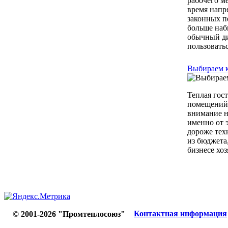
рабочего м
время напря
законных п
больше наб
обычный ди
пользоватьс
Выбираем к
Теплая гос
помещений 
внимание н
именно от 
дороже техн
из бюджета,
бизнесе хозя
Контактная информация
© 2001-2026 "Промтеплосоюз"