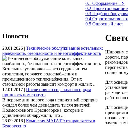
0.1 Оформление ТУ
0.2 Проектирование 
0.3 Подбор оборудов
0.4 Строительство к
0.5 Опросный лист
Новости
Свет
28.01.2026 |
Техническое обслуживание котельных:
Широким сп
надёжность, безопасность и энергоэффективность
дороги, па
рекомендов
перспектив
Котельные установки — это сердце систем
солнечному
отопления, горячего водоснабжения и
промышленного теплоснабжения. От их
Для освеще
стабильной работы зависит комфорт в жилых ...
установлен
12.01.2017 |
После нового года красногорцам
расходе эл
пришлось померзнуть
работоспос
В первые дни нового года неприятный сюрприз
ожидал более чем двенадцать тысяч жителей
Для освеще
Подмосковного Красногорска, которые с
предприяти
удивлением обнаружили, что ...
позволяет 
28.09.2016 |
Комиссия МАГАТЭ отправляется в
замене лам
Белоруссию