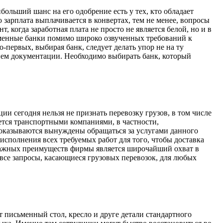
ольший шанс на его одобрение есть у тех, кто обладает
 зарплата выплачивается в конвертах, тем не менее, вопросы
 когда заработная плата не просто не является белой, но и в
ременные банки помимо широко озвученных требований к
ервых, выбирая банк, следует делать упор не на ту
ием документации. Необходимо выбирать банк, который
 сегодня нельзя не признать перевозку грузов, в том числе
ется транспортными компаниями, в частности,
оказываются вынуждены обращаться за услугами данного
сполнения всех требуемых работ для того, чтобы доставка
е важных преимуществ фирмы является широчайший охват в
все запросы, касающиеся грузовых перевозок, для любых
ит письменный стол, кресло и друге детали стандартного