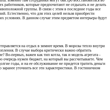
дыха. Именно там сотрудники могут быстро восстановиться во
тех работников, которые предпочитают не отдыхать и не делать
ивоположной группы. В связи с этим в последние годы все
й. Естественно, что для этих целей нельзя приобрести
х условиях. В данном случае этим предметом интерьера будут
отправляется на отдых в зимнее время. В морозы тепло внутри
опления. В случае выбора критически важно обратить
 Во-первых, важен как тип котла, так и модель агрегата -
вую очередь нужен бюджет, на который вы рассчитываете. Чем
долгие годы, и на ее обслуживание не придется тратить деньги
го заранее уточнить все эти характеристики. В гостиничном