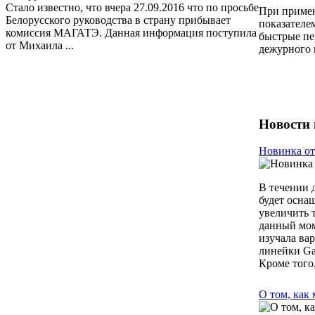
Стало известно, что вчера 27.09.2016 что по просьбе
При примен
Белорусского руководства в страну прибывает
показателе
комиссия МАГАТЭ. Данная информация поступила
быстрые пе
от Михаила ...
дежурного 
Новости 
Новинка от
В течении 
будет осна
увеличить т
данный мом
изучала ва
линейки Ga
Кроме того
О том, как