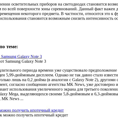
ении осветительных приборов на светодиодах становится воз
м по всей поверхности зоны соревнований. Данный факт важен д
ремещения некоторого предмета. В частности, относится это к ф
использования становится возможным снизить интенсивность ос
по теме:
 Samsung Galaxy Note 3
длительного периода времени уже существовало предположение 
щен 5,99-дюймовым дисплеем. Однако не так давно стало известн
олько лишь на 0,2 дюйма (в аналогии с Galaxy Note 2), другими 
ент, согласно сообщению агентства MK News, уже достоверно из
риант использования увеличенного экрана для третьего поколения
laxy Mega, выделяющихся своими 5,8-дюймовым и 6,3-дюймовым
, MK News ...
 можно получить ипотечный кредит