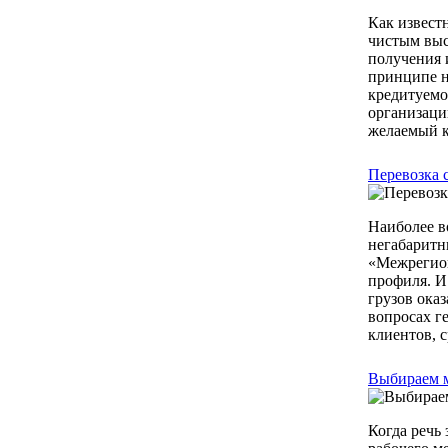
Как извест
чистым выс
получения и
принципе н
кредитуемо
организаци
желаемый кр
Перевозка 
Наиболее в
негабаритн
«Межрегион
профиля. И
грузов ока
вопросах г
клиентов, с
Выбираем м
Когда речь 