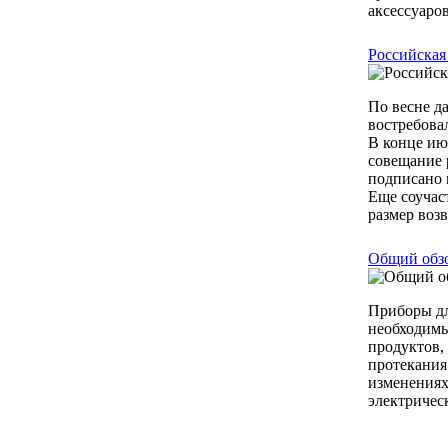
аксессуаров
Российская
По весне д
востребова
В конце ию
совещание 
подписано 
Еще соучас
размер возв
Общий обзо
Приборы дл
необходимы
продуктов,
протекания
изменениях
электричес