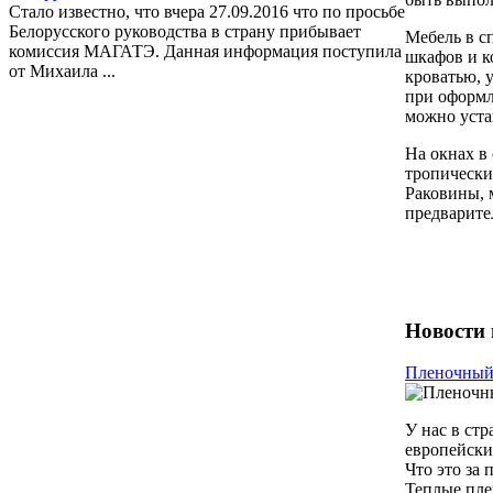
Стало известно, что вчера 27.09.2016 что по просьбе
Белорусского руководства в страну прибывает
Мебель в с
комиссия МАГАТЭ. Данная информация поступила
шкафов и к
от Михаила ...
кроватью, 
при оформл
можно уста
На окнах в
тропически
Раковины, 
предварите
Новости 
Пленочный
У нас в ст
европейски
Что это за
Теплые пле