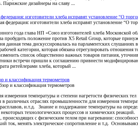
. Парижские дизайнеры на славу ...
 федерация: изготовители хлеба исправят установление “О торго
анного года глава НП «Союз изготовителей хлеба Московской о
ла пробудить положение против X5 Retail Group, которые прину
ня данная тема дискуссировалась на парламентских слушаниях в
рабочей категории, которая обязана отрегулировать отношения 
изменить список общественно важных товаров питания, уточнив
тники встречи пришли к соглашению привнести модифицирован
рата ритейлерами хлеба, который ...
р и классификация термометров
я измерения температуры и степени нагретости физических т
 в различных отраслях промышленности для измерения темпера
 расплавов, и.т.д. Знание и поддержание температуры на опред
 некоторых технологических процессов и химических реакций.
, происходящих с физическим телом при нагревании: способности
кий ток, менять электрическое сопротивление и т.д. Основываясь