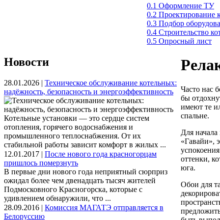
0.1 Оформление ТУ
0.2 Проектирование 
0.3 Подбор оборудов
0.4 Строительство к
0.5 Опросный лист
Новости
Релак
28.01.2026 |
Техническое обслуживание котельных:
Часто нас 
надёжность, безопасность и энергоэффективность
бы отдохну
имеют те ил
спальне.
Котельные установки — это сердце систем
отопления, горячего водоснабжения и
Для начала
промышленного теплоснабжения. От их
«Гавайи», 
стабильной работы зависит комфорт в жилых ...
успокоения
12.01.2017 |
После нового года красногорцам
оттенки, к
пришлось померзнуть
юга.
В первые дни нового года неприятный сюрприз
ожидал более чем двенадцать тысяч жителей
Обои для т
Подмосковного Красногорска, которые с
декорирова
удивлением обнаружили, что ...
пространст
28.09.2016 |
Комиссия МАГАТЭ отправляется в
предложить
Белоруссию
быть выпол