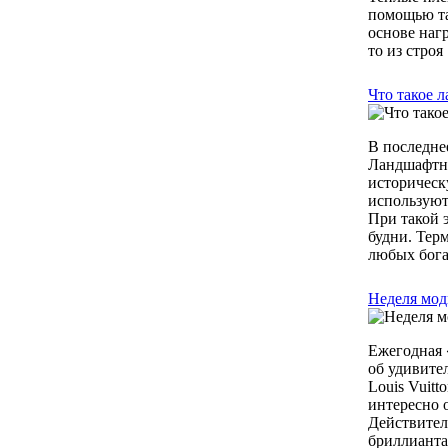
помощью та
основе наг
то из строя .
Что такое 
В последне
Ландшафтный
историческ
используют
При такой э
будни. Тер
любых богат
Неделя мод
Ежегодная 
об удивите
Louis Vuit
интересно 
Действител
бриллианта