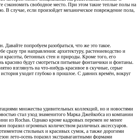
е сэкономить свободное место. При этом такие теплые полы на
. В случае, если произойдет механическое повреждение пола,
 Давайте попробуем разобраться, что же это такое.
бе сразу три направления: архитектуру, растениеводство и
и красоты, бетонных стен и природы. Кроме того, его
ень красиво будут смотреться питьевые фонтанчики и фонтаны.
иятно взглянуть на что-нибудь красивое в скучные, серые
 история уходит глубоко в прошлое. С давних времён, вокруг
нтациями множества удивительных коллекций, но и новостями
овостью стал уход знаменитого Марка Джейкобса из компании
нини из Rochas. Однако кроме кадровых перемен не менее
сезон поразил огромных количеством различных аксессуаров.
ортиментом стильных и красивых сумок, а также дорогими
зон лето-осень поразил экстравагантными формами