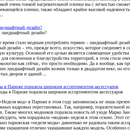
кой очень тонкой нагревательной пленки вы с легкостью сможет
ревающейся пленки, также обладают крайне высокой надежностью
..
ландшафтный дизайн?
е время стало модным употреблять термин – ландшафтный дизайн.
 дизайн – это, прежде всего, искусство, которое соединяет в се
ую культуру. Основной его целью является совмещение удобства 
 для озеленения и благоустройства территорий, в этом стиле оч
кологии как сейчас, это просто необходимо. Да и вообще, как пр
мин ландшафтный дизайн возник только в двадцатом веке, но его
ых дворов и зданий ...
ы в Париже поразила широким ассортиментом аксессуаров
«Неделя мод» в Париже в этом году запомнилась не лишь презе
льных кадровых перестановках. Так, например, поразительной н
ton. Также многих модников поразила новость об уходе Марко За
обсудить, чем порадовала «модная» неделя в этом сезоне. Этот 
ьно парижская «неделя моды» давненько не радовала таким асс
ми украшения отлично украшавшие каждую модель. Особенно се