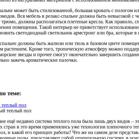
пальне может быть стилизованной, большая кровать с пологом и
омодов. Вся мебель в релакс-спальне должна быть невысокой с 
у трюмо, должны располагаться плетеные кресла. Как правило, 
ении помещения. Такой интерьер не приветствует использовани
новить светодиодный светильник армстронг или бра, которые в к
 спальне должны быть жалюзи или тюль в базовом цвете помещен
м растением. Кроме того, тропическую атмосферу можно поддерж
морские звезды и прочее смогут окончательно завершить создани
льно зажечь ароматические палочки.
по теме:
 теплый пол
ране ещё недавно система теплого пола была лишь двух видов – 
х стран в это время применялись уже технологии пленочного тепл
 пол, и какой его принцип работы? Что же на самом деле предст
ночные полы представляют собой отопительную систему, в основ