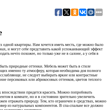
е
х одной квартиры. Нам хочется иметь месть, где можно было
онах, и могут себе представить какой успокаивающий эффект
ать нечто похожее, но только уже не в салоне, а у себя в
быть природные оттенки. Мебель может быть в стиле
ющих именно ту атмосферу, которая необходима доя полного
асслабляюще, не следует выбирать яркие или контрастные
ание персиковых или абрикосовых оттенков, цветов теплого
х впоследствии придется красить. Можно попробовать
ентом в комнате, но и в состоянии зрительно увеличить
лжен отражать природу. Тем, кто ограничен в средствах, можно
овер из натуральных компонентов. В спа-спальне все должно
о количества синтетики.