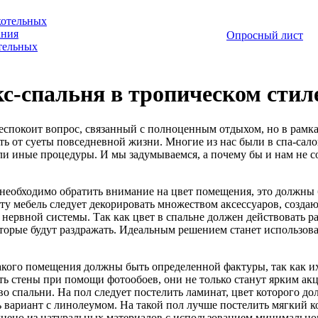
котельных
ания
Опросный лист
отельных
с-спальня в тропическом стил
беспокоит вопрос, связанный с полноценным отдыхом, но в рамка
ть от суеты повседневной жизни. Многие из нас были в спа-сал
и иные процедуры. И мы задумываемся, а почему бы и нам не созд
 необходимо обратить внимание на цвет помещения, это должны 
эту мебель следует декорировать множеством аксессуаров, созда
 нервной системы. Так как цвет в спальне должен действовать р
оторые будут раздражать. Идеальным решением станет использов
акого помещения должны быть определенной фактуры, так как и
ть стены при помощи фотообоев, они не только станут ярким акц
во спальни. На пол следует постелить ламинат, цвет которого до
 вариант с линолеумом. На такой пол лучше постелить мягкий к
нено из натуральных материалов с использованием минимальног