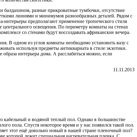
ли балдахином, разные прикроватные тумбочки, отсутствие
четкими линиями и минимумов разнообразных деталей. Рядом с
спа-интерьеры предполагают применение тропического стиля
е центрального освещения. По периметру комнаты на стенах
омплексе со стенами будут воссоздавать африканские вечера.
ия. В одном из углов комнаты необходимо установить вазу с
ивать используя предметы антиквариата в стиле экзотики.
е образа интерьера дома. А расслабиться можно, если
11.11.2013
это кабельный и водяной теплый пол. Однако в большинстве
ого пола. Спустя некоторое время и у нас появился такой пол.
авляет этот ещё довольно новый в нашей стране пленочный пол?
е которой лежит специальная нагревательная пленка. С