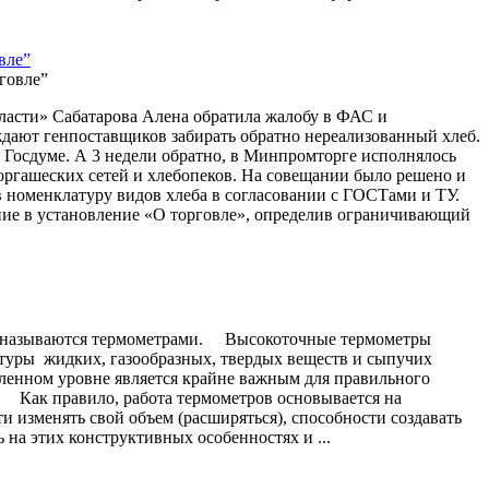
вле”
бласти» Сабатарова Алена обратила жалобу в ФАС и
ждают генпоставщиков забирать обратно нереализованный хлеб.
 Госдуме. А 3 недели обратно, в Минпромторге исполнялось
торгашеских сетей и хлебопеков. На совещании было решено и
 номенклатуру видов хлеба в согласовании с ГОСТами и ТУ.
ие в установление «О торговле», определив ограничивающий
ел называются термометрами. Высокоточные термометры
туры жидких, газообразных, твердых веществ и сыпучих
еленном уровне является крайне важным для правильного
 Как правило, работа термометров основывается на
 изменять свой объем (расширяться), способности создавать
 на этих конструктивных особенностях и ...