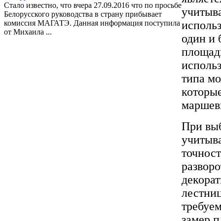
Стало известно, что вчера 27.09.2016 что по просьбе
учитыва
Белорусского руководства в страну прибывает
комиссия МАГАТЭ. Данная информация поступила
исполь
от Михаила ...
один и 
площадк
использ
типа м
которые
маршевы
При вы
учитыва
точност
разворо
декорат
лестниц
требуем
замер п