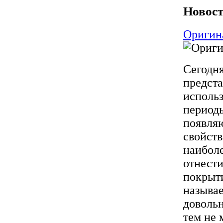
Новост
Оригин
Сегодн
предст
использ
период
появляю
свойств
наибол
отнест
покрыти
называе
довольн
тем не 