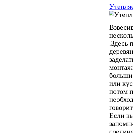
Утепля
Взвесив
несколь
.Здесь 
деревян
задела
монтажн
большие
или ку
потом п
необход
говорит
Если вы
запомни
соединя