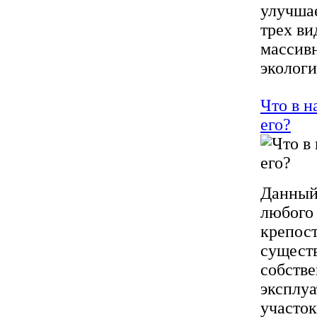
улучшае
трех ви
массивн
экологи
Что в н
его?
Данный 
любого 
крепост
существ
собстве
эксплу
участок