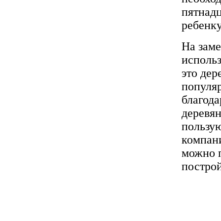
пятнадц
ребенку
На заме
использ
это дер
популяр
благода
деревя
пользу
компа
можно п
постро