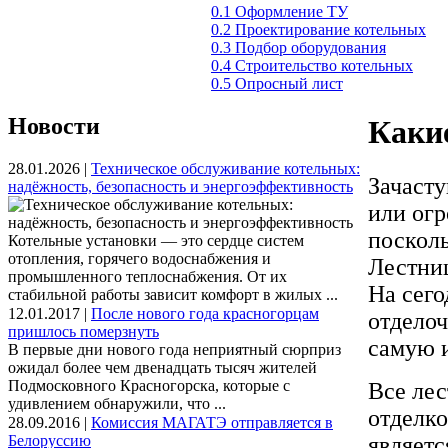
0.1 Оформление ТУ
0.2 Проектирование котельных
0.3 Подбор оборудования
0.4 Строительство котельных
0.5 Опросный лист
Новости
Каки
28.01.2026 |
Техническое обслуживание котельных:
Зачаст
надёжность, безопасность и энергоэффективность
или огр
посколь
Котельные установки — это сердце систем
отопления, горячего водоснабжения и
Лестниц
промышленного теплоснабжения. От их
На сего
стабильной работы зависит комфорт в жилых ...
12.01.2017 |
После нового года красногорцам
отделоч
пришлось померзнуть
самую 
В первые дни нового года неприятный сюрприз
ожидал более чем двенадцать тысяч жителей
Подмосковного Красногорска, которые с
Все лес
удивлением обнаружили, что ...
отделко
28.09.2016 |
Комиссия МАГАТЭ отправляется в
Белоруссию
являетс