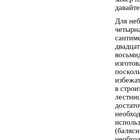
давайте
Для не
четырн
сантиме
двадцат
восьмид
изготов
посколь
избежат
в стро
лестниц
достато
необход
использ
(баляси
необхо