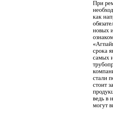
При рем
необход
как нап
обязате
новых и
ознаком
«Агпайп
срока 
самых и
трубоп
компан
стали п
стоит з
продукц
ведь в 
могут в