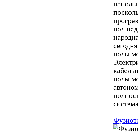
напольн
посколь
прогрев
пол над
народна
сегодня
полы мо
Электри
кабель
полы мо
автоном
полнос
система
Фузиот