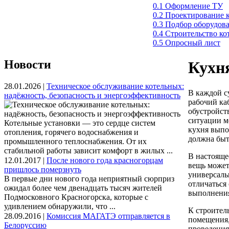
0.1 Оформление ТУ
0.2 Проектирование 
0.3 Подбор оборудов
0.4 Строительство к
0.5 Опросный лист
Новости
Кухня
28.01.2026 |
Техническое обслуживание котельных:
В каждой с
надёжность, безопасность и энергоэффективность
рабочий ка
обустройст
ситуации м
Котельные установки — это сердце систем
кухня выпо
отопления, горячего водоснабжения и
должна быт
промышленного теплоснабжения. От их
стабильной работы зависит комфорт в жилых ...
В настояще
12.01.2017 |
После нового года красногорцам
вещь может
пришлось померзнуть
универсаль
В первые дни нового года неприятный сюрприз
отличаться
ожидал более чем двенадцать тысяч жителей
выполнения
Подмосковного Красногорска, которые с
удивлением обнаружили, что ...
К строител
28.09.2016 |
Комиссия МАГАТЭ отправляется в
помещения,
Белоруссию
проведения