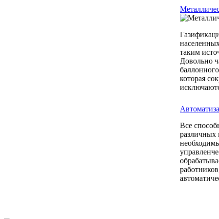
Металличес
Газификаци
населенных
таким исто
Довольно ч
баллонного
которая со
исключаются
Автоматиза
Все способ
различных 
необходимы
управленче
обрабатыва
работников
автоматиче