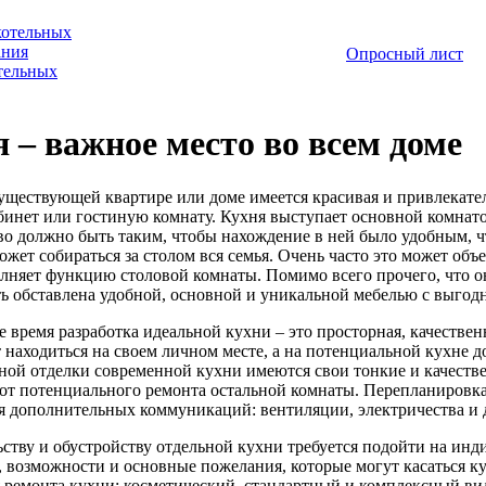
котельных
ания
Опросный лист
отельных
 – важное место во всем доме
уществующей квартире или доме имеется красивая и привлекатель
бинет или гостиную комнату. Кухня выступает основной комнато
во должно быть таким, чтобы нахождение в ней было удобным, ч
ожет собираться за столом вся семья. Очень часто это может об
лняет функцию столовой комнаты. Помимо всего прочего, что о
ь обставлена удобной, основной и уникальной мебелью с выго
е время разработка идеальной кухни – это просторная, качестве
 находиться на своем личном месте, а на потенциальной кухне 
ной отделки современной кухни имеются свои тонкие и качестве
 от потенциального ремонта остальной комнаты. Перепланировка
 дополнительных коммуникаций: вентиляции, электричества и 
ьству и обустройству отдельной кухни требуется подойти на ин
 возможности и основные пожелания, которые могут касаться к
 ремонта кухни: косметический, стандартный и комплексный вид