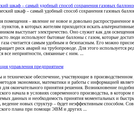
кий шкаф – самый удобный способ сохранения газовых баллоно
я помещения – явление не новое и довольно распространенное в 
 пунктов, в которых жителям приходится искать альтернативные
чником выступает электричество. Оно служит как для освещения
асто люди используют бытовые баллоны с газом, которые доста
 газа считается самым удобным и безопасным. Его можно присо
кращает риск аварий на трубопроводе. Для этого используется р
 все неприятности, связанные с ним. ...
ция управления предприятием
ы и техническое обеспечение, участвующие в производственном
методов экономики, математики и работы с информацией являет
 для окончательного принятия решения. Возникновение подобн
ского начала в условиях современного производства, в котором 
емых данных и необходимость принятия моментальных и быстры
, ведение новых структур – будет неэффективным способом. Сов
ского плана при помощи ЭВМ и других ...