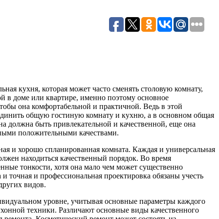
ная кухня, которая может часто сменять столовую комнату,
й в доме или квартире, именно поэтому основное
тобы она комфортабельной и практичной. Ведь в этой
ъединить общую гостиную комнату и кухню, а в основном общая
на должна быть привлекательной и качественной, еще она
дными положительными качествами.
нная и хорошо спланированная комната. Каждая и универсальная
должен находиться качественный порядок. Во время
нные тонкости, хотя она мало чем может существенно
 и точная и профессиональная проектировка обязаны учесть
других видов.
дивидуальном уровне, учитывая основные параметры каждого
ухонной техники. Различают основные виды качественного
 ремонта. Косметический ремонт может состоять из