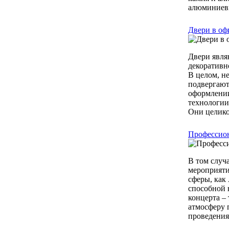
алюминиевы
Двери в оф
Двери явля
декоративн
В целом, не
подвергают
оформлении
технологии
Они целико
Профессион
В том случ
мероприяти
сферы, как
способной 
концерта –
атмосферу п
проведения