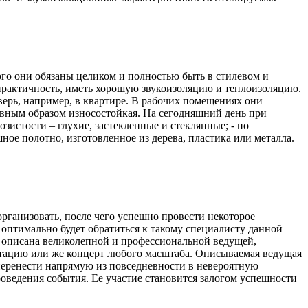
ого они обязаны целиком и полностью быть в стилевом и
практичность, иметь хорошую звукоизоляцию и теплоизоляцию.
дверь, например, в квартире. В рабочих помещениях они
лавным образом износостойкая. На сегодняшний день при
зистости – глухие, застекленные и стеклянные; - по
ное полотно, изготовленное из дерева, пластика или металла.
рганизовать, после чего успешно провести некоторое
оптимально будет обратиться к такому специалисту данной
ь описана великолепной и профессиональной ведущей,
ентацию или же концерт любого масштаба. Описываемая ведущая
 перенести напрямую из повседневности в невероятную
проведения события. Ее участие становится залогом успешности