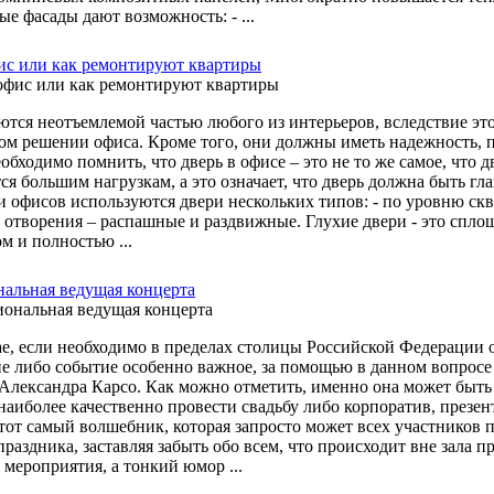
е фасады дают возможность: - ...
ис или как ремонтируют квартиры
ются неотъемлемой частью любого из интерьеров, вследствие эт
ом решении офиса. Кроме того, они должны иметь надежность, 
обходимо помнить, что дверь в офисе – это не то же самое, что 
ся большим нагрузкам, а это означает, что дверь должна быть г
 офисов используются двери нескольких типов: - по уровню скво
 отворения – распашные и раздвижные. Глухие двери - это сплош
м и полностью ...
альная ведущая концерта
ае, если необходимо в пределах столицы Российской Федерации о
е либо событие особенно важное, за помощью в данном вопросе 
 Александра Карсо. Как можно отметить, именно она может быт
наиболее качественно провести свадьбу либо корпоратив, през
 тот самый волшебник, которая запросто может всех участников
раздника, заставляя забыть обо всем, что происходит вне зала 
 мероприятия, а тонкий юмор ...