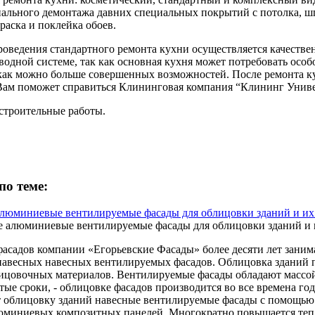
ального демонтажа давних специальных покрытий с потолка, шп
раска и поклейка обоев.
роведения стандартного ремонта кухни осуществляется качестве
водной системе, так как основная кухня может потребовать осо
как можно больше совершенных возможностей. После ремонта ку
Вам поможет справиться Клининговая компания “Клининг Универ
строительные работы.
по теме:
люминиевые вентилируемые фасады для облицовки зданий и их
фасадов компании «Егорьевские Фасады» более десяти лет занима
авесных навесных вентилируемых фасадов. Облицовка зданий п
цовочных материалов. Вентилируемые фасады обладают массой 
тые сроки, - облицовке фасадов производится во все времена года
 облицовку зданий навесные вентилируемые фасады с помощью: -
юминиевых композитных панелей, Многократно повышается теп