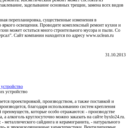
аклевание, заделывание основных трещин, замена всех видов
нная перепланировка, существенные изменения в
бо яркого освещения. Проводите комплексный ремонт кухни и
хни может остаться много строительного мусора и пыли. Со
сал”. Сайт компании находится по адресу www.uclean.ru
31.10.2013
 устройство
ется проектировкой, производством, а также поставкой и
роизводится, благодаря использованию систем крепления
преимуществ, которые особо отражаются: - производстве
, а алкоголь круглосуточно можно заказать на сайте byxlo24.ru.
 металлического сайдинга и керамогранита, - натурального
ло- и звукоизоляционные характеристики. Вентилируемые