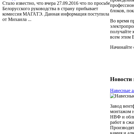
Стало известно, что вчера 27.09.2016 что по просьбе
профессион
Белорусского руководства в страну прибывает
блоков, пок
комиссия МАГАТЭ. Данная информация поступила
от Михаила ...
Во время п
электропро
получайте 
всем этим 
Начинайте 
Новости 
Навесные а
Завод вент
монтажом н
НВФ и обли
работ в сжа
Производят
камня и ал